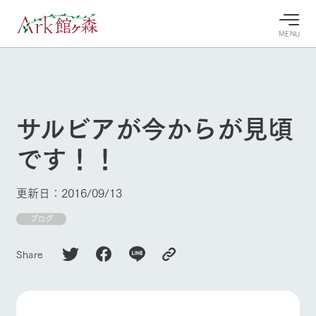
MENU
30°c
/
22°c
30°c
/
22°c
8/8
8/8
2026
2026
(土)
(土)
サルビアが今からが見頃
牧場へ行
よく見られている情報
です！！
く
ホーム
今日の牧
イベン
牧場の楽
場・営業
ト/フェ
しみ方
Ark館ヶ森について
更新日：2016/09/13
案内
ア
牧場スタッフが
本日の営業時間
Ark館ヶ森で開
ブログ
季節ごとの楽し
牧場に行く
や牧場の天気、
催しているイベ
み方やシーン別
ガーデンの開花
ント・フェアの
の楽しみ方をナ
Share
状況などを毎日
情報やスケジュ
ビゲート
更新
ール
私たちの取り組み
生産品を見る