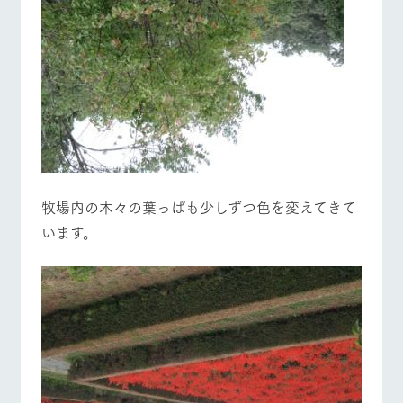
お問い合
牧場マップを見る
周遊バス
牧場内を巡る周
わせ・資
遊バスのご案内
料請求
個人情報取扱いについて
営業時間・料金
交通アクセス
よくあるご質問
団体のお客様へ
​牧場内の木々の葉っぱも少しずつ色を変えてきて
ペットをお連れの
お問い合わせ
お客様へ
います。