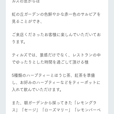
ルズの窓からは
施設・体験情報
​虹の丘ガーデンの色鮮やかな赤一色のサルビアを
ArkFarm Wedding
フラワー
動物とふ
アクティ
ガーデン
れあう
ビティ／
見ることができ、
体験
イベント/フェア
レストラン/BBQ
フラワーガーデン
花のある美しい
触れて、感じ
ツリーハウスや
自然環境の中、
て、学ぶ。館ヶ
お知らせ
ご来店くださったお客様に楽しんでいただいてお
各種体験教室な
季節の移り変わ
森の雄大な自然
ど、楽しみなが
ります。
りを存分に味わ
なかで動物とふ
ブログ
ら学べる様々な
う
れあう
アクティビティ
お問い合わせ・資料請求
動物とふれあう
アクティビティ/体験
ショップ/お買い物
​ティルズでは、景感だけでなく、レストランの中
営業時
生産品カタログ・資料DL
間・料金
でゆったりとした時間を過ごして頂ける様
レストラ
ショップ
牧場マッ
ン
／お買い
プ
交通アク
English (Google Translate)
物
セス
5種類のハーブティーとほうじ茶、紅茶を準備
牧場の生産品を
牧場マップのダ
丹精込めて育て
知り尽くした料
ウンロード
よくいた
牧場マップを見る
周遊バス
し、お好みのハーブティーなどをティーポットに
だく質問
た生産品をはじ
理人が腕を振
ネットショップ
め、牧場産の逸
い、ビュッフェ
入れて飲んでいただけます。
団体のお
品を取り揃えた
スタイルで提供
客様へ
店舗
ペットを
また、朝ガーデンから採ってきた「レモングラ
お連れの
ス」「セージ」「ローズマリー」「レモンバーベ
周遊バス
お客様へ
営業時間・料金
交通アクセス