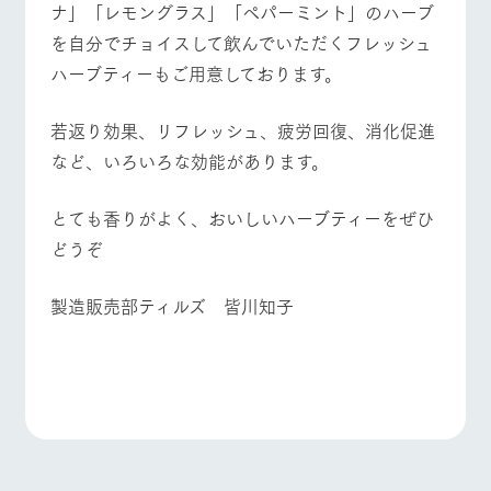
ナ」「レモングラス」「ペパーミント」のハーブ
お問い合
牧場内を巡る周
わせ・資
を自分でチョイスして飲んでいただくフレッシュ
遊バスのご案内
料請求
よくあるご質問
団体のお客様へ
ハーブティーもご用意しております。
個人情報取扱いについて
ペットをお連れの
お問い合わせ
お客様へ
若返り効果、リフレッシュ、疲労回復、消化促進
など、いろいろな効能があります。
とても香りがよく、おいしいハーブティーをぜひ
どうぞ
製造販売部ティルズ 皆川知子