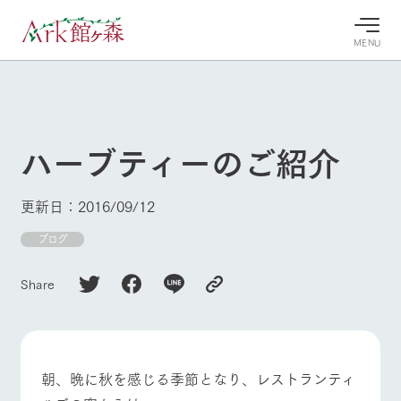
MENU
30°c
/
22°c
30°c
/
22°c
8/8
8/8
2026
2026
(土)
(土)
ハーブティーのご紹介
牧場へ行
よく見られている情報
く
ホーム
更新日：2016/09/12
今日の牧
イベン
牧場の楽
場・営業
ト/フェ
しみ方
Ark館ヶ森について
ブログ
案内
ア
牧場スタッフが
本日の営業時間
Ark館ヶ森で開
季節ごとの楽し
Share
牧場に行く
や牧場の天気、
催しているイベ
み方やシーン別
ガーデンの開花
ント・フェアの
の楽しみ方をナ
状況などを毎日
情報やスケジュ
ビゲート
更新
ール
私たちの取り組み
朝、晩に秋を感じる季節となり、レストランティ
生産品を見る
牧場トップ
今日の牧場
牧場の楽しみ方