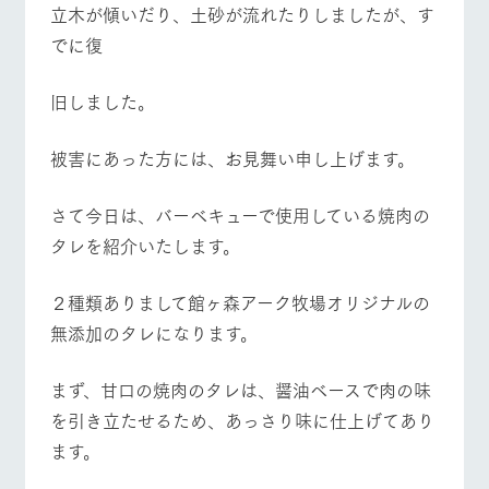
立木が傾いだり、土砂が流れたりしましたが、す
お問い合
牧場内を巡る周
わせ・資
でに復
遊バスのご案内
料請求
営業時間・料金
交通アクセス
個人情報取扱いについて
よくあるご質問
団体のお客様へ
旧しました。
ペットをお連れの
お問い合わせ
お客様へ
​被害にあった方には、お見舞い申し上げます。
さて今日は、バーベキューで使用している焼肉の
タレを紹介いたします。
２種類ありまして館ヶ森アーク牧場オリジナルの
無添加のタレになります。
まず、甘口の焼肉のタレは、醤油ベースで肉の味
を引き立たせるため、あっさり味に仕上げてあり
ます。