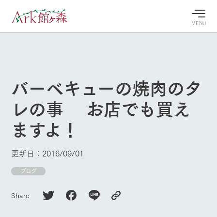
MENU
30°c
/
22°c
30°c
/
22°c
8/8
8/8
2026
2026
(土)
(土)
バーベキューの焼肉のタ
牧場へ行
よく見られている情報
レの事 お店でも買え
く
ホーム
今日の牧
イベン
牧場の楽
ますよ！
場・営業
ト/フェ
しみ方
Ark館ヶ森について
案内
ア
牧場スタッフが
本日の営業時間
Ark館ヶ森で開
季節ごとの楽し
更新日：2016/09/01
牧場に行く
や牧場の天気、
催しているイベ
み方やシーン別
ガーデンの開花
ント・フェアの
の楽しみ方をナ
ブログ
状況などを毎日
情報やスケジュ
ビゲート
更新
ール
私たちの取り組み
Share
生産品を見る