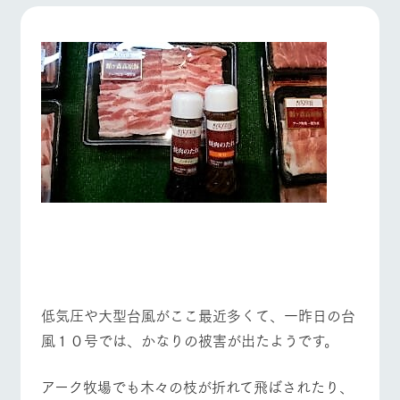
施設・体験情報
牧場トップ
今日の牧場
牧場の楽しみ方
ArkFarm Wedding
フラワー
動物とふ
アクティ
ガーデン
れあう
ビティ／
体験
花のある美しい
触れて、感じ
ツリーハウスや
自然環境の中、
て、学ぶ。館ヶ
お知らせ
各種体験教室な
季節の移り変わ
森の雄大な自然
イベント/フェア
レストラン/BBQ
フラワーガーデン
ど、楽しみなが
りを存分に味わ
なかで動物とふ
ブログ
ら学べる様々な
う
れあう
アクティビティ
お問い合わせ・資料請求
営業時
生産品カタログ・資料DL
間・料金
レストラ
ショップ
牧場マッ
動物とふれあう
アクティビティ/体験
ショップ/お買い物
ン
／お買い
プ
交通アク
English (Google Translate)
物
セス
牧場の生産品を
牧場マップのダ
丹精込めて育て
知り尽くした料
ウンロード
よくいた
だく質問
た生産品をはじ
理人が腕を振
ネットショップ
め、牧場産の逸
い、ビュッフェ
低気圧や大型台風がここ最近多くて、一昨日の台
団体のお
牧場マップを見る
周遊バス
品を取り揃えた
スタイルで提供
客様へ
風１０号では、かなりの被害が出たようです。
店舗
ペットを
お連れの
周遊バス
お客様へ
​アーク牧場でも木々の枝が折れて飛ばされたり、