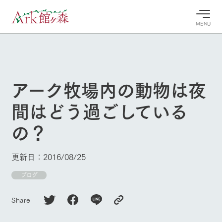
MENU
30°c
/
22°c
30°c
/
22°c
8/7
8/7
2026
2026
(金)
(金)
アーク牧場内の動物は夜
牧場へ行
よく見られている情報
間はどう過ごしている
く
ホーム
今日の牧
イベン
牧場の楽
の？
場・営業
ト/フェ
しみ方
Ark館ヶ森について
案内
ア
牧場スタッフが
本日の営業時間
Ark館ヶ森で開
季節ごとの楽し
更新日：2016/08/25
牧場に行く
や牧場の天気、
催しているイベ
み方やシーン別
ガーデンの開花
ント・フェアの
の楽しみ方をナ
ブログ
状況などを毎日
情報やスケジュ
ビゲート
更新
ール
私たちの取り組み
Share
生産品を見る