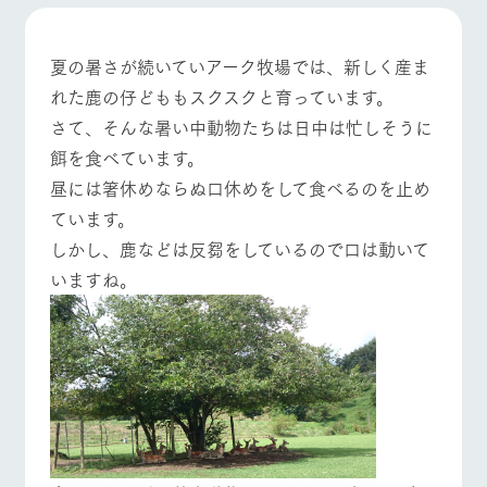
施設・体験情報
牧場トップ
今日の牧場
牧場の楽しみ方
ArkFarm Wedding
フラワー
動物とふ
アクティ
夏の暑さが続いていアーク牧場では、新しく産ま
ガーデン
れあう
ビティ／
れた鹿の仔どももスクスクと育っています。
体験
花のある美しい
触れて、感じ
さて、そんな暑い中動物たちは日中は忙しそうに
ツリーハウスや
自然環境の中、
て、学ぶ。館ヶ
お知らせ
イベント/フェア
レストラン/BBQ
フラワーガーデン
各種体験教室な
餌を食べています。
季節の移り変わ
森の雄大な自然
ど、楽しみなが
りを存分に味わ
なかで動物とふ
ブログ
昼には箸休めならぬ口休めをして食べるのを止め
ら学べる様々な
う
れあう
アクティビティ
ています。
お問い合わせ・資料請求
営業時
しかし、鹿などは反芻をしているので口は動いて
生産品カタログ・資料DL
間・料金
動物とふれあう
アクティビティ/体験
ショップ/お買い物
レストラ
ショップ
牧場マッ
いますね。
ン
／お買い
プ
交通アク
English (Google Translate)
物
セス
牧場の生産品を
牧場マップのダ
丹精込めて育て
知り尽くした料
ウンロード
よくいた
だく質問
た生産品をはじ
理人が腕を振
牧場マップを見る
周遊バス
ネットショップ
め、牧場産の逸
い、ビュッフェ
団体のお
品を取り揃えた
スタイルで提供
客様へ
店舗
ペットを
お連れの
周遊バス
お客様へ