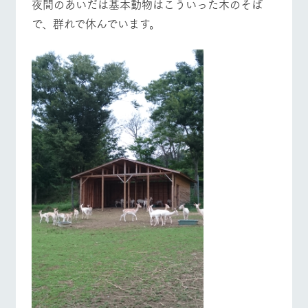
夜間のあいだは基本動物はこういった木のそば
お問い合
牧場内を巡る周
営業時間・料金
交通アクセス
わせ・資
で、群れで休んでいます。
遊バスのご案内
料請求
個人情報取扱いについて
よくあるご質問
団体のお客様へ
ペットをお連れの
お問い合わせ
お客様へ