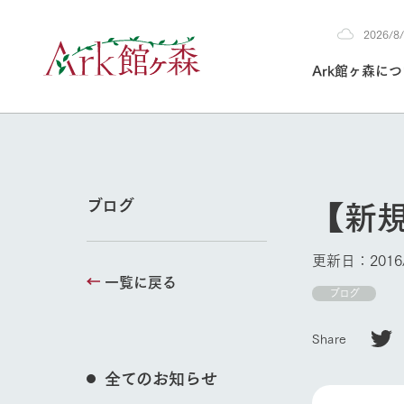
2026/
2026
Ark館ヶ森に
8/8
30°c
/
22°c
2026
(土)
Ark館ヶ森について
私たちの取り組み
生産品を見る
牧場へ行く
よく見られて
【新
ブログ
今日の牧場
本日の営業時間や
更新日：2016/
花状況などを毎日
一覧に戻る
1Pでわかる A
育てる
館ヶ森高原豚
ブログ
私たちの創業ス
環境を整え、
岩手県館ヶ森地
施設・体験情
Share
事業領域・取り
豊かな命を育む
の中、徹底した
牧場トップ
トピックを取り上
しい衛生管理の
わかりやすくご
て育てています。
全てのお知らせ
フラワーガ