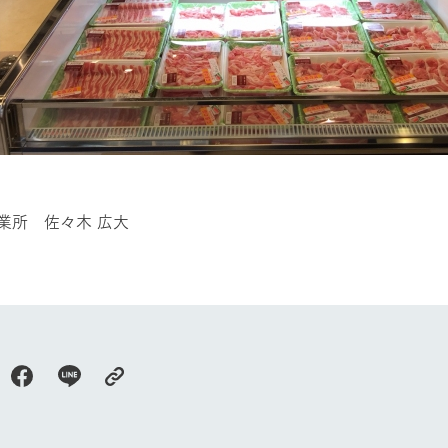
部
牧場に行く
私たちの取
業所 佐々木 広大
今日の牧場
育てる
森について
館ヶ森エリアについて
つくる
イベント
つなげる
の想い
牧場の楽しみ方
循環する
Ark館ヶ森
フラワーガーデン
に向けて
動物とふれあう
生産品を見
アクティビティ・体験
レストラン