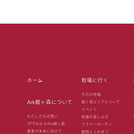
ホーム
牧場に行く
今日の牧場
Ark館ヶ森について
館ヶ森エリアについて
イベント
わたしたちの想い
牧場の楽しみ方
1PでわかるArk館ヶ森
フラワーガーデン
農業の未来に向けて
動物とふれあう