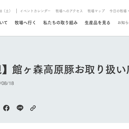
8/8（土）
イベントカレンダー
牧場へのアクセス
牧場マップ
今日の牧場
/8/8（土）
ついて
牧場へ行く
私たちの取り組み
生産品を見る
お知ら
いる情報
規】館ヶ森高原豚お取り扱い
・営業案内
イベント/フェア
牧場の天気、ガーデンの開
08/18
Ark館ヶ森で開催しているイベント・フ
更新
情報やスケジュール
rk館ヶ森
わたしたちの想い
つくる
生産品一覧
農業の未来
つなげる
生産品への
トーリーから、
域の豊かな自然
生きることは食べること。「食
おいしさと安心を、
健やかで笑顔溢れる毎日のため
循環型農業
食を人々に
Ark館ヶ森
報
組みまで、関連
こだわりと、厳
はいのち」の理念に込められた
まっすぐにつくる
に、安全・安心で高品質なもの
持続可能な
未来への輪
族に安心し
今日の牧場
げながら1Pで
元、愛情を込め
想いや、農業を未来につなぐた
だけをつくっています。
ている3つ
のだけを作
紹介します。
めの使命をお伝えします。
します。
信念のもと
ーデン
動物とふれあう