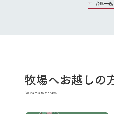
50周年ヒス
台風一過
牧場へお越しの
For visitors to the farm