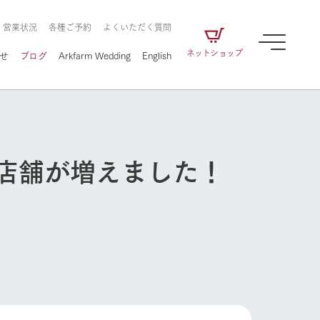
・営業状況
各種ご予約
よくいただく質問
ネットショップ
せ
ブログ
Arkfarm Wedding
English
店舗が増えました！
牧場の楽しみ方
ェアの
牧場スタッフが季節ごとの楽しみ方やシーン
別の楽しみ方をナビゲート
に向けて
想い
企業情報
循環する
をはじめ、私たちが
届け、
の食品はすべて、「家
1972年から時代の変革とともに
この地で挑んできた
農業のために推進し
を描く
て食べさせられるも
歩んできたArk館ヶ森のヒストリ
循環型農業のかたち
牧場の楽しみ方
の取り組みをご紹介
る」という一貫した
ーや会社概要など、株式会社ア
で作られています。
ークにまつわる情報をご紹介し
アクティビティ／体験
ます。