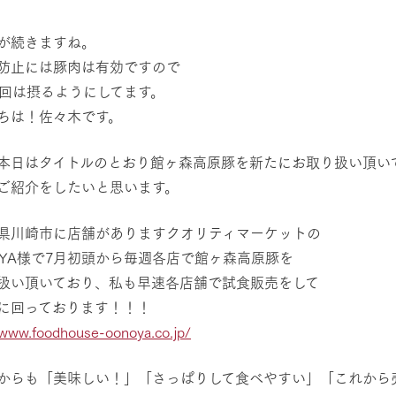
然環境の中、季節の移り変
触れて、感じて、学ぶ。館ヶ森の雄大な
レストラン/BBQ
う
なかで動物とふれあう
が続きますね。
防止には豚肉は有効ですので
ショップ／お買い物
1回は摂るようにしてます。
り尽くした料理人が腕を振
丹精込めて育てた生産品をはじめ、牧場
ちは！佐々木です。
アクティビティ/体験
タイルで提供
逸品を取り揃えた店舗
リー映像
本日はタイトルのとおり館ヶ森高原豚を新たにお取り扱い頂い
ご紹介をしたいと思います。
創業50周年を
でのあゆみをま
バスのご案内
周遊バス
作いたしまし
県川崎市に店舗がありますクオリティマーケットの
トが開きます）
OYA様で7月初頭から毎週各店で館ヶ森高原豚を
扱い頂いており、私も早速各店舗で試食販売をして
に回っております！！！
よくあるご質問
団体のお客様へ
ペ
/www.foodhouse-oonoya.co.jp/
からも「美味しい！」「さっぱりして食べやすい」「これから