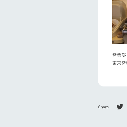
営業
ホーム
東京営
Ark館ヶ
わたしたち
1Pでわかる
Share
農業の未来
企業情報
事業一覧