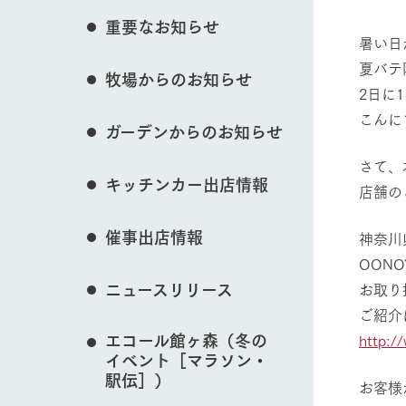
花のある美しい自
重要なお知らせ
イベント/フェア
わりを存分に味わ
暑い日
営業時間・料金
夏バテ
牧場からのお知らせ
交通アクセス
レストラン
2日に
よくいただく質問
牧場の生産品を知
こんに
動物とふれあう
ガーデンからのお知らせ
い、ビュッフェス
団体のお客様へ
50周年ヒスト
さて、
周遊バス
ペットをお連れのお客様へ
キッチンカー出店情報
店舗の
アークグループの
記念し、これま
お問い合わせ・資料請求
牧場内を巡る周遊
牧場マップを見る
とめた映像を制
催事出店情報
神奈川
た。（動画サイ
OON
ニュースリリース
お取り
ご紹介
営業時間・料金
交通アクセス
エコール館ヶ森（冬の
http:/
イベント［マラソン・
駅伝］）
お客様