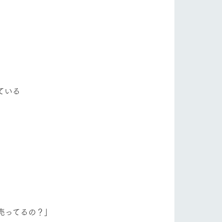
自然
ツリーハウスや各種体験教室など、楽しみな
フラワーガーデン
がら学べる様々なアクティビティ
牧場マップ
産の
牧場マップのダウンロード
ショップ/お買い物
ている
ットをお連れの
お客様へ
お問い合わせ
売ってるの？」