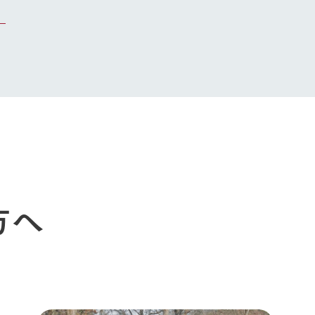
トリー映像
。
生産品一覧
ショップ／お買い物
館ヶ森高原豚
牧場マップ
生産品への想
周遊バスのご案内
Arkfarm Wed
営業時間・料金
アクセス
Arkfarm 
ペットをお連れのお客様へ
よくいただく質問
方へ