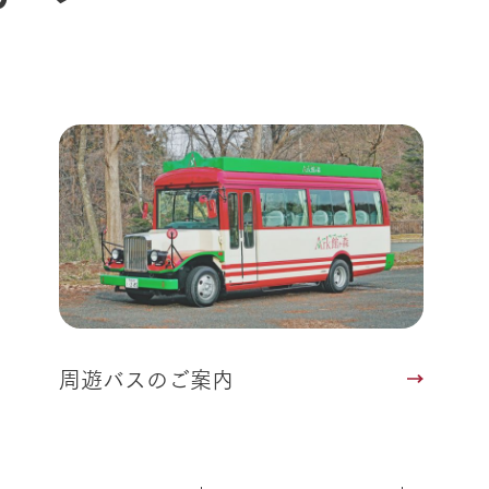
動物とふれあう
生産品を見
アクティビティ・体験
レストラン
トリー映像
生産品一覧
ショップ／お買い物
館ヶ森高原豚
牧場マップ
生産品への想
周遊バスのご案内
Arkfarm Wed
営業時間・料金
アクセス
Arkfarm 
ペットをお連れのお客様へ
よくいただく質問
周遊バスのご案内