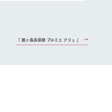
『 館ヶ森高原豚 プルミエ クリュ 』
り組み
お知らせ
ブログ
お問い合わせ・資料請求
生産品カタログ・資料DL
English (Google Translate)