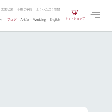
・営業状況
各種ご予約
よくいただく質問
ネットショップ
せ
ブログ
Arkfarm Wedding
English
牧場の楽しみ方
ェアの
牧場スタッフが季節ごとの楽しみ方やシーン
別の楽しみ方をナビゲート
に向けて
想い
企業情報
循環する
牧場の楽しみ方
をはじめ、私たちが
届け、
の食品はすべて、「家
1972年から時代の変革とともに
この地で挑んできた
農業のために推進し
を描く
て食べさせられるも
歩んできたArk館ヶ森のヒストリ
循環型農業のかたち
の取り組みをご紹介
る」という一貫した
ーや会社概要など、株式会社ア
で作られています。
ークにまつわる情報をご紹介し
アクティビティ／体験
ます。
フラワーガーデン