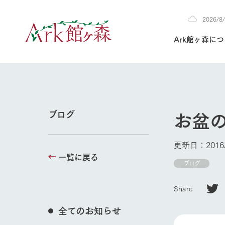
2026/
2026
Ark館ヶ森に
8/7
30°c
/
22°c
2026
(金)
Ark館ヶ森について
私たちの取り組み
生産品を見る
牧場へ行く
よく見られて
お盆
ブログ
今日の牧場
本日の営業時間や
更新日：2016/
花状況などを毎日
一覧に戻る
1Pでわかる A
育てる
館ヶ森高原豚
ブログ
牧場トップ
私たちの創業ス
環境を整え、
岩手県館ヶ森地
施設・体験情
Share
事業領域・取り
豊かな命を育む
の中、徹底した
トピックを取り上
しい衛生管理の
わかりやすくご
て育てています。
全てのお知らせ
フラワーガ
イベント/フェア