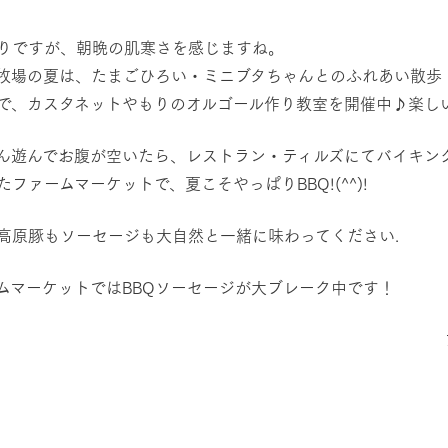
然環境の中、季節の移り変
触れて、感じて、学ぶ。館ヶ森の雄大な
う
なかで動物とふれあう
りですが、朝晩の肌寒さを感じますね。
牧場の夏は、たまごひろい・ミニブタちゃんとのふれあい散歩
ショップ／お買い物
アクティビティ/体験
で、カスタネットやもりのオルゴール作り教室を開催中♪楽し
り尽くした料理人が腕を振
丹精込めて育てた生産品をはじめ、牧場
タイルで提供
逸品を取り揃えた店舗
ん遊んでお腹が空いたら、レストラン・ティルズにてバイキング(#
リー映像
たファームマーケットで、夏こそやっぱりBBQ!(^^)!
周遊バス
創業50周年を
でのあゆみをま
バスのご案内
高原豚もソーセージも大自然と一緒に味わってください.
作いたしまし
トが開きます）
ムマーケットではBBQソーセージが大ブレーク中です！
よくあるご質問
団体のお客様へ
ペ
 ファームマーケット