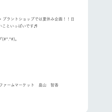
自然
ツリーハウスや各種体験教室など、楽しみな
がら学べる様々なアクティビティ
・プラントショップでは夏休み企画！！日
牧場マップ
ショップ/お買い物
いこといっぱいです♬
産の
牧場マップのダウンロード
^.^#)。
ットをお連れの
お客様へ
お問い合わせ
 畠山 智香