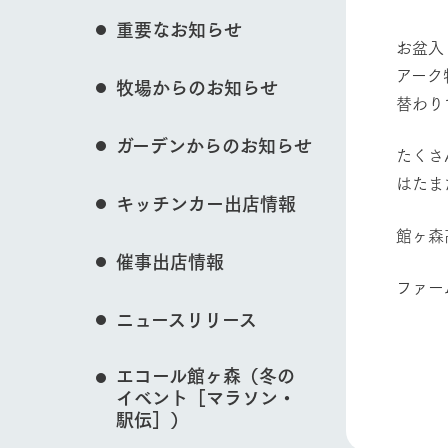
花のある美しい自
重要なお知らせ
わりを存分に味わ
お盆入
営業時間・料金
アーク
牧場からのお知らせ
交通アクセス
レストラン
動物とふれあう
替わり
よくいただく質問
牧場の生産品を知
ガーデンからのお知らせ
い、ビュッフェス
たくさ
団体のお客様へ
50周年ヒスト
はたま
周遊バス
ペットをお連れのお客様へ
牧場マップを見る
キッチンカー出店情報
アークグループの
記念し、これま
お問い合わせ・資料請求
牧場内を巡る周遊
館ヶ森
とめた映像を制
催事出店情報
た。（動画サイ
ファー
ニュースリリース
営業時間・料金
交通アクセス
​
エコール館ヶ森（冬の
イベント［マラソン・
駅伝］）