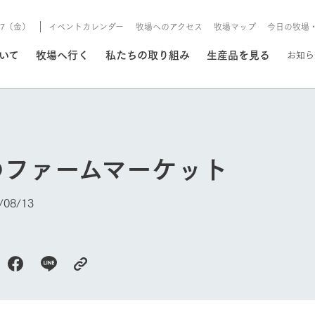
8/7（金）
イベントカレンダー
牧場へのアクセス
牧場マップ
今日の牧場
/8/7（金）
ついて
牧場へ行く
私たちの取り組み
生産品を見る
お知ら
いる情報
のファームマーケット
・営業案内
イベント/フェア
牧場の天気、ガーデンの開
08/13
Ark館ヶ森で開催しているイベント・フ
更新
情報やスケジュール
rk館ヶ森
わたしたちの想い
つくる
生産品一覧
農業の未来
つなげる
生産品への
今日の牧場
トーリーから、
域の豊かな自然
生きることは食べること。「食
おいしさと安心を、
健やかで笑顔溢れる毎日のため
循環型農業
食を人々に
Ark館ヶ森
報
組みまで、関連
こだわりと、厳
はいのち」の理念に込められた
まっすぐにつくる
に、安全・安心で高品質なもの
持続可能な
未来への輪
族に安心し
げながら1Pで
元、愛情を込め
想いや、農業を未来につなぐた
だけをつくっています。
ている3つ
のだけを作
紹介します。
めの使命をお伝えします。
します。
信念のもと
ーデン
動物とふれあう
レストラン/BBQ