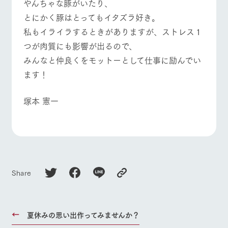
やんちゃな豚がいたり、
お問い合
牧場内を巡る周
わせ・資
とにかく豚はとってもイタズラ好き。
よくあるご質問
団体のお客様へ
遊バスのご案内
料請求
私もイライラするときがありますが、ストレス１
個人情報取扱いについて
ペットをお連れの
お問い合わせ
お客様へ
つが肉質にも影響が出るので、
みんなと仲良くをモットーとして仕事に励んでい
ます！
塚本 憲一
Share
夏休みの思い出作ってみませんか？