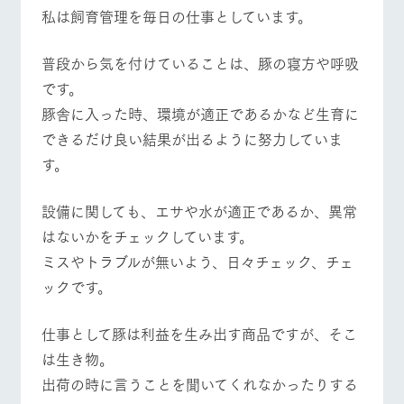
施設・体験情報
私は飼育管理を毎日の仕事としています。
ArkFarm Wedding
フラワー
動物とふ
アクティ
普段から気を付けていることは、豚の寝方や呼吸
ガーデン
れあう
ビティ／
体験
です。
イベント/フェア
レストラン/BBQ
フラワーガーデン
花のある美しい
触れて、感じ
豚舎に入った時、環境が適正であるかなど生育に
ツリーハウスや
自然環境の中、
て、学ぶ。館ヶ
お知らせ
各種体験教室な
季節の移り変わ
森の雄大な自然
できるだけ良い結果が出るように努力していま
ど、楽しみなが
りを存分に味わ
なかで動物とふ
ブログ
ら学べる様々な
す。
う
れあう
アクティビティ
動物とふれあう
アクティビティ/体験
ショップ/お買い物
お問い合わせ・資料請求
営業時
設備に関しても、エサや水が適正であるか、異常
生産品カタログ・資料DL
間・料金
レストラ
ショップ
牧場マッ
ン
／お買い
プ
はないかをチェックしています。
交通アク
English (Google Translate)
物
セス
ミスやトラブルが無いよう、日々チェック、チェ
牧場の生産品を
牧場マップのダ
牧場マップを見る
周遊バス
丹精込めて育て
知り尽くした料
ウンロード
よくいた
ックです。
だく質問
た生産品をはじ
理人が腕を振
ネットショップ
め、牧場産の逸
い、ビュッフェ
団体のお
品を取り揃えた
スタイルで提供
仕事として豚は利益を生み出す商品ですが、そこ
客様へ
店舗
は生き物。
ペットを
お連れの
出荷の時に言うことを聞いてくれなかったりする
周遊バス
お客様へ
営業時間・料金
交通アクセス