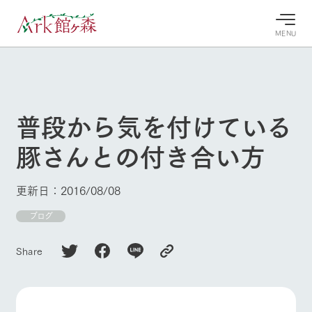
MENU
30°c
/
22°c
30°c
/
22°c
8/9
8/9
2026
2026
(日)
(日)
普段から気を付けている
牧場へ行
よく見られている情報
豚さんとの付き合い方
く
ホーム
今日の牧
イベン
牧場の楽
場・営業
ト/フェ
しみ方
Ark館ヶ森について
更新日：2016/08/08
案内
ア
牧場スタッフが
本日の営業時間
Ark館ヶ森で開
ブログ
季節ごとの楽し
牧場に行く
や牧場の天気、
催しているイベ
み方やシーン別
ガーデンの開花
ント・フェアの
の楽しみ方をナ
Share
状況などを毎日
情報やスケジュ
ビゲート
更新
ール
私たちの取り組み
牧場トップ
今日の牧場
牧場の楽しみ方
生産品を見る