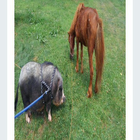
施設・体験情報
牧場トップ
今日の牧場
牧場の楽しみ方
ArkFarm Wedding
フラワー
動物とふ
アクティ
ガーデン
れあう
ビティ／
体験
花のある美しい
触れて、感じ
イベント/フェア
レストラン/BBQ
フラワーガーデン
ツリーハウスや
自然環境の中、
て、学ぶ。館ヶ
お知らせ
各種体験教室な
季節の移り変わ
森の雄大な自然
ど、楽しみなが
りを存分に味わ
なかで動物とふ
ブログ
ら学べる様々な
う
れあう
アクティビティ
お問い合わせ・資料請求
動物とふれあう
アクティビティ/体験
ショップ/お買い物
営業時
生産品カタログ・資料DL
間・料金
レストラ
ショップ
牧場マッ
ン
／お買い
プ
交通アク
English (Google Translate)
物
セス
牧場の生産品を
牧場マップのダ
丹精込めて育て
知り尽くした料
ウンロード
よくいた
牧場マップを見る
周遊バス
だく質問
た生産品をはじ
理人が腕を振
ネットショップ
め、牧場産の逸
い、ビュッフェ
団体のお
品を取り揃えた
スタイルで提供
客様へ
店舗
ペットを
お連れの
周遊バス
お客様へ