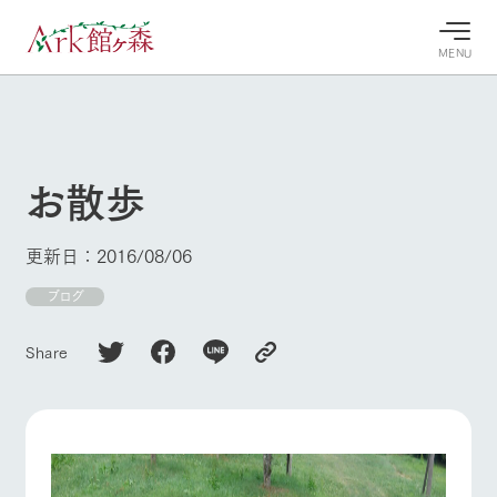
MENU
30°c
/
22°c
30°c
/
22°c
8/10
8/10
2026
2026
(月)
(月)
お散歩
牧場へ行
よく見られている情報
く
ホーム
更新日：2016/08/06
今日の牧
イベン
牧場の楽
場・営業
ト/フェ
しみ方
Ark館ヶ森について
ブログ
案内
ア
牧場スタッフが
本日の営業時間
Ark館ヶ森で開
季節ごとの楽し
Share
牧場に行く
や牧場の天気、
催しているイベ
み方やシーン別
ガーデンの開花
ント・フェアの
の楽しみ方をナ
状況などを毎日
情報やスケジュ
ビゲート
更新
ール
私たちの取り組み
生産品を見る