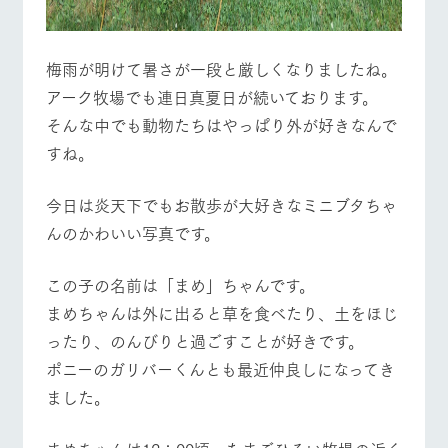
営業時間・料金
交通アクセス
お問い合
牧場内を巡る周
わせ・資
遊バスのご案内
料請求
よくあるご質問
団体のお客様へ
梅雨が明けて暑さが一段と厳しくなりましたね。
個人情報取扱いについて
ペットをお連れの
アーク牧場でも連日真夏日が続いております。
お問い合わせ
お客様へ
​そんな中でも動物たちはやっぱり外が好きなんで
すね。
​今日は炎天下でもお散歩が大好きなミニブタちゃ
んのかわいい写真です。
この子の名前は「まめ」ちゃんです。
​まめちゃんは外に出ると草を食べたり、土をほじ
ったり、のんびりと過ごすことが好きです。
ポニーのガリバーくんとも最近仲良しになってき
ました。