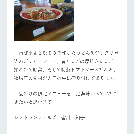
お問い合
牧場内を巡る周
わせ・資
遊バスのご案内
料請求
よくあるご質問
団体のお客様へ
個人情報取扱いについて
ペットをお連れの
お問い合わせ
お客様へ
南部小麦と塩のみで作ったうどんをジックリ煮
込んだチャーシュー、昔たまごの厚焼きたまご、
採れたて野菜、そして特製トマトソースだれと、
牧場産の食材が大皿の中に盛り付けてあります。
夏だけの限定メニューを、是非味わっていただ
きたいと思います。
レストランティルズ 皆川 知子