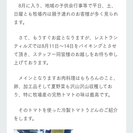
施設・体験情報
牧場トップ
今日の牧場
牧場の楽しみ方
8月に入り、地域の子供会行事等で平日、土、
日曜とも牧場内は親子連れのお客様が多く見られ
ArkFarm Wedding
フラワー
動物とふ
アクティ
ます。
ガーデン
れあう
ビティ／
体験
花のある美しい
触れて、感じ
イベント/フェア
レストラン/BBQ
フラワーガーデン
さて、もうすぐお盆となりますが、レストラン
ツリーハウスや
自然環境の中、
て、学ぶ。館ヶ
お知らせ
各種体験教室な
季節の移り変わ
森の雄大な自然
ティルズでは8月11日～14日をバイキングとさせ
ど、楽しみなが
りを存分に味わ
なかで動物とふ
ブログ
ら学べる様々な
て頂き、スタッフ一同皆様のお越しをお待ち申し
う
れあう
アクティビティ
お問い合わせ・資料請求
上げております。
動物とふれあう
アクティビティ/体験
ショップ/お買い物
営業時
生産品カタログ・資料DL
間・料金
レストラ
ショップ
牧場マッ
ン
／お買い
プ
メインとなりますお肉料理はもちろんのこと、
交通アク
English (Google Translate)
物
セス
卵、加工品そして夏野菜も沢山沢山収穫してお
牧場の生産品を
牧場マップのダ
丹精込めて育て
知り尽くした料
ウンロード
よくいた
り、特に牧場産の完熟トマトの味は最高です。
牧場マップを見る
周遊バス
だく質問
た生産品をはじ
理人が腕を振
ネットショップ
め、牧場産の逸
い、ビュッフェ
団体のお
品を取り揃えた
スタイルで提供
そのトマトを使った冷製トマトうどんのご紹介
客様へ
店舗
をします。
ペットを
お連れの
周遊バス
お客様へ
営業時間・料金
交通アクセス