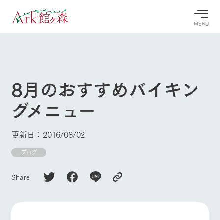
MENU
30°c
/
22°c
30°c
/
22°c
8/7
8/7
2026
2026
(金)
(金)
8月のおすすめバイキン
牧場へ行
よく見られている情報
グメニュー
く
ホーム
今日の牧
イベン
牧場の楽
場・営業
ト/フェ
しみ方
Ark館ヶ森について
更新日：2016/08/02
案内
ア
牧場スタッフが
本日の営業時間
Ark館ヶ森で開
ブログ
季節ごとの楽し
牧場に行く
や牧場の天気、
催しているイベ
み方やシーン別
ガーデンの開花
ント・フェアの
の楽しみ方をナ
Share
状況などを毎日
情報やスケジュ
ビゲート
更新
ール
私たちの取り組み
生産品を見る