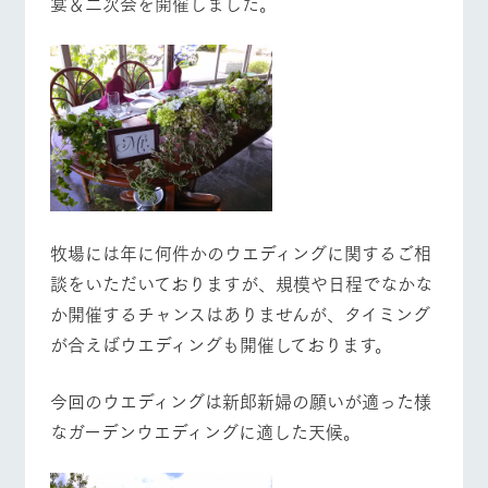
宴＆二次会を開催しました。
施設・体験情報
牧場トップ
今日の牧場
牧場の楽しみ方
ArkFarm Wedding
フラワー
動物とふ
アクティ
ガーデン
れあう
ビティ／
体験
花のある美しい
触れて、感じ
ツリーハウスや
自然環境の中、
て、学ぶ。館ヶ
イベント/フェア
レストラン/BBQ
フラワーガーデン
お知らせ
各種体験教室な
季節の移り変わ
森の雄大な自然
ど、楽しみなが
りを存分に味わ
なかで動物とふ
ブログ
ら学べる様々な
う
れあう
アクティビティ
お問い合わせ・資料請求
営業時
牧場には年に何件かのウエディングに関するご相
動物とふれあう
アクティビティ/体験
ショップ/お買い物
生産品カタログ・資料DL
間・料金
レストラ
ショップ
牧場マッ
ン
／お買い
プ
談をいただいておりますが、規模や日程でなかな
交通アク
English (Google Translate)
物
セス
か開催するチャンスはありませんが、タイミング
牧場の生産品を
牧場マップのダ
丹精込めて育て
知り尽くした料
ウンロード
よくいた
が合えばウエディングも開催しております。
だく質問
た生産品をはじ
理人が腕を振
牧場マップを見る
周遊バス
ネットショップ
め、牧場産の逸
い、ビュッフェ
団体のお
品を取り揃えた
スタイルで提供
今回のウエディングは新郎新婦の願いが適った様
客様へ
店舗
なガーデンウエディングに適した天候。
ペットを
お連れの
周遊バス
お客様へ