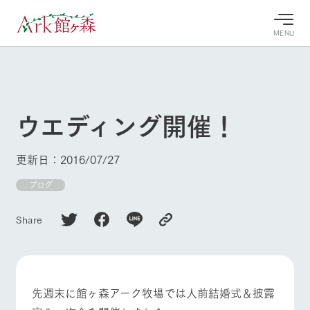
MENU
30°c
/
22°c
30°c
/
22°c
8/8
8/8
2026
2026
(土)
(土)
ウエディング開催！
牧場へ行
よく見られている情報
く
ホーム
更新日：2016/07/27
今日の牧
イベン
牧場の楽
場・営業
ト/フェ
しみ方
Ark館ヶ森について
ブログ
案内
ア
牧場スタッフが
本日の営業時間
Ark館ヶ森で開
季節ごとの楽し
Share
牧場に行く
や牧場の天気、
催しているイベ
み方やシーン別
ガーデンの開花
ント・フェアの
の楽しみ方をナ
状況などを毎日
情報やスケジュ
ビゲート
更新
ール
私たちの取り組み
先週末に館ヶ森アーク牧場では人前結婚式＆披露
生産品を見る