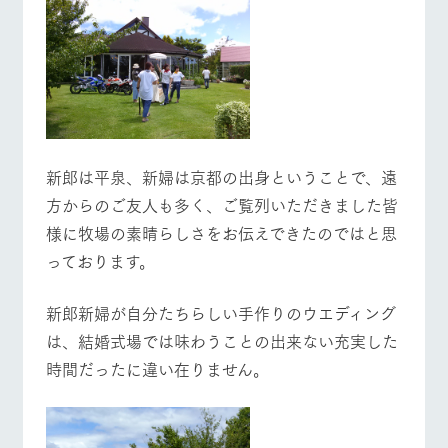
お問い合
営業時間・料金
交通アクセス
牧場内を巡る周
わせ・資
遊バスのご案内
料請求
よくあるご質問
団体のお客様へ
個人情報取扱いについて
ペットをお連れの
お問い合わせ
お客様へ
新郎は平泉、新婦は京都の出身ということで、遠
方からのご友人も多く、ご覧列いただきました皆
様に牧場の素晴らしさをお伝えできたのではと思
っております。
新郎新婦が自分たちらしい手作りのウエディング
は、結婚式場では味わうことの出来ない充実した
時間だったに違い在りません。