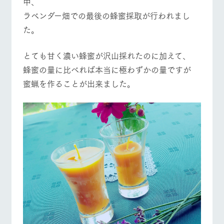
中、
施設・体験情報
ラベンダー畑での最後の蜂蜜採取が行われまし
ArkFarm Wedding
フラワー
動物とふ
アクティ
た。
ガーデン
れあう
ビティ／
体験
イベント/フェア
レストラン/BBQ
フラワーガーデン
花のある美しい
触れて、感じ
とても甘く濃い蜂蜜が沢山採れたのに加えて、
ツリーハウスや
自然環境の中、
て、学ぶ。館ヶ
お知らせ
​蜂蜜の量に比べれば本当に極わずかの量ですが
各種体験教室な
季節の移り変わ
森の雄大な自然
ど、楽しみなが
りを存分に味わ
なかで動物とふ
蜜蝋を作ることが出来ました。
ブログ
ら学べる様々な
う
れあう
アクティビティ
動物とふれあう
アクティビティ/体験
ショップ/お買い物
お問い合わせ・資料請求
営業時
生産品カタログ・資料DL
間・料金
レストラ
ショップ
牧場マッ
ン
／お買い
プ
交通アク
English (Google Translate)
物
セス
牧場の生産品を
牧場マップのダ
牧場マップを見る
周遊バス
丹精込めて育て
知り尽くした料
ウンロード
よくいた
だく質問
た生産品をはじ
理人が腕を振
ネットショップ
め、牧場産の逸
い、ビュッフェ
団体のお
品を取り揃えた
スタイルで提供
客様へ
店舗
ペットを
お連れの
周遊バス
お客様へ
営業時間・料金
交通アクセス