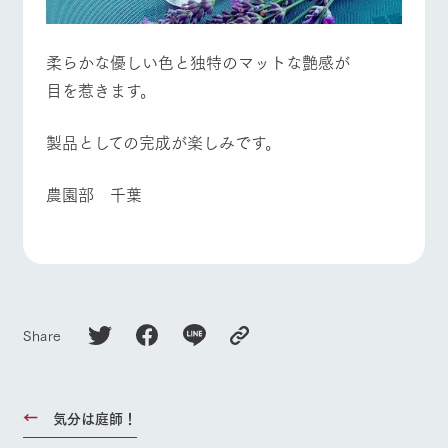
お問い合
牧場内を巡る周
わせ・資
よくあるご質問
団体のお客様へ
遊バスのご案内
料請求
​柔らかな優しい色と独特のマットな艶感が
個人情報取扱いについて
ペットをお連れの
お問い合わせ
お客様へ
​目を惹きます。
​製品としての完成が楽しみです。
農園部 千葉
Share
気分は庭師！