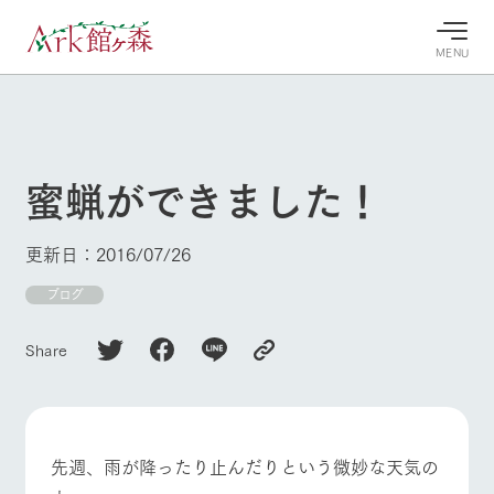
MENU
30°c
/
22°c
30°c
/
22°c
8/10
8/10
2026
2026
(月)
(月)
蜜蝋ができました！
牧場へ行
よく見られている情報
く
ホーム
更新日：2016/07/26
今日の牧
イベン
牧場の楽
場・営業
ト/フェ
しみ方
Ark館ヶ森について
ブログ
案内
ア
牧場スタッフが
本日の営業時間
Ark館ヶ森で開
季節ごとの楽し
Share
牧場に行く
や牧場の天気、
催しているイベ
み方やシーン別
ガーデンの開花
ント・フェアの
の楽しみ方をナ
状況などを毎日
情報やスケジュ
ビゲート
更新
ール
私たちの取り組み
先週、雨が降ったり止んだりという微妙な天気の
牧場トップ
今日の牧場
牧場の楽しみ方
生産品を見る