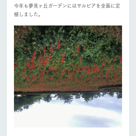
施設・体験情報
今年も夢見ヶ丘ガーデンにはサルビアを全面に定
植しました。
牧場トップ
今日の牧場
牧場の楽しみ方
ArkFarm Wedding
フラワー
動物とふ
アクティ
ガーデン
れあう
ビティ／
体験
花のある美しい
触れて、感じ
ツリーハウスや
自然環境の中、
て、学ぶ。館ヶ
お知らせ
各種体験教室な
季節の移り変わ
森の雄大な自然
イベント/フェア
レストラン/BBQ
フラワーガーデン
ど、楽しみなが
りを存分に味わ
なかで動物とふ
ブログ
ら学べる様々な
う
れあう
アクティビティ
お問い合わせ・資料請求
営業時
生産品カタログ・資料DL
間・料金
レストラ
ショップ
牧場マッ
ン
／お買い
プ
動物とふれあう
アクティビティ/体験
ショップ/お買い物
交通アク
English (Google Translate)
物
セス
牧場の生産品を
牧場マップのダ
丹精込めて育て
知り尽くした料
ウンロード
よくいた
だく質問
た生産品をはじ
理人が腕を振
ネットショップ
め、牧場産の逸
い、ビュッフェ
団体のお
牧場マップを見る
周遊バス
品を取り揃えた
スタイルで提供
客様へ
店舗
ペットを
お連れの
周遊バス
お客様へ