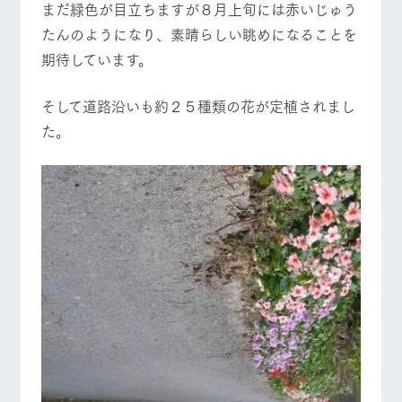
まだ緑色が目立ちますが８月上旬には赤いじゅう
お問い合
牧場内を巡る周
わせ・資
たんのようになり、素晴らしい眺めになることを
遊バスのご案内
料請求
営業時間・料金
交通アクセス
期待しています。
個人情報取扱いについて
よくあるご質問
団体のお客様へ
そして道路沿いも約２５種類の花が定植されまし
ペットをお連れの
お問い合わせ
お客様へ
た。