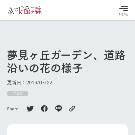
MENU
30°c
/
22°c
30°c
/
22°c
8/7
8/7
2026
2026
(金)
(金)
夢見ヶ丘ガーデン、道路
牧場へ行
よく見られている情報
沿いの花の様子
く
ホーム
今日の牧
イベン
牧場の楽
場・営業
ト/フェ
しみ方
Ark館ヶ森について
更新日：2016/07/22
案内
ア
牧場スタッフが
本日の営業時間
Ark館ヶ森で開
ブログ
季節ごとの楽し
牧場に行く
や牧場の天気、
催しているイベ
み方やシーン別
ガーデンの開花
ント・フェアの
の楽しみ方をナ
Share
状況などを毎日
情報やスケジュ
ビゲート
更新
ール
私たちの取り組み
生産品を見る