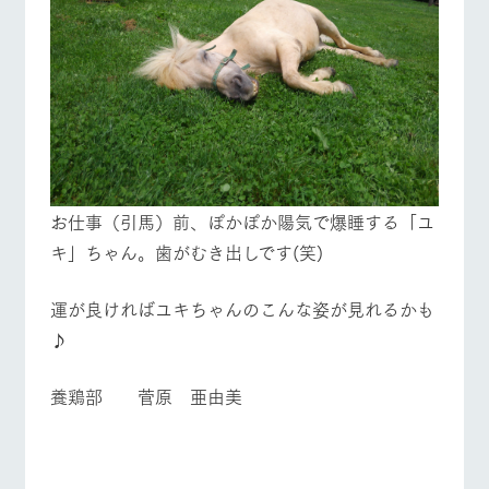
お仕事（引馬）前、ぽかぽか陽気で爆睡する「ユ
キ」ちゃん。歯がむき出しです(笑)
運が良ければユキちゃんのこんな姿が見れるかも
♪
養鶏部 菅原 亜由美