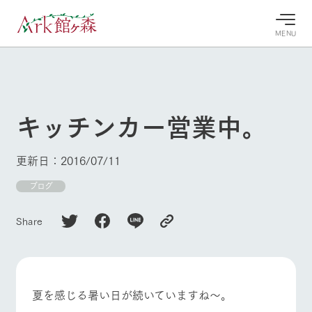
MENU
30°c
/
22°c
30°c
/
22°c
8/11
8/11
2026
2026
(火)
(火)
キッチンカー営業中。
牧場へ行
よく見られている情報
く
ホーム
更新日：2016/07/11
今日の牧
イベン
牧場の楽
場・営業
ト/フェ
しみ方
Ark館ヶ森について
ブログ
案内
ア
牧場スタッフが
本日の営業時間
Ark館ヶ森で開
季節ごとの楽し
Share
牧場に行く
や牧場の天気、
催しているイベ
み方やシーン別
ガーデンの開花
ント・フェアの
の楽しみ方をナ
状況などを毎日
情報やスケジュ
ビゲート
更新
ール
私たちの取り組み
夏を感じる暑い日が続いていますね～。
生産品を見る