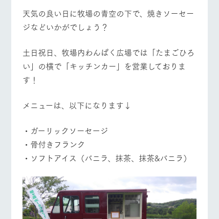
施設・体験情報
天気の良い日に牧場の青空の下で、焼きソーセー
ジなどいかがでしょう？
ArkFarm Wedding
フラワー
動物とふ
アクティ
牧場トップ
今日の牧場
牧場の楽しみ方
ガーデン
れあう
ビティ／
体験
土日祝日、牧場内わんぱく広場では「たまごひろ
花のある美しい
触れて、感じ
ツリーハウスや
自然環境の中、
て、学ぶ。館ヶ
お知らせ
い」の横で「キッチンカー」を営業しておりま
各種体験教室な
季節の移り変わ
森の雄大な自然
ど、楽しみなが
す！
イベント/フェア
レストラン/BBQ
フラワーガーデン
りを存分に味わ
なかで動物とふ
ブログ
ら学べる様々な
う
れあう
アクティビティ
お問い合わせ・資料請求
メニューは、以下になります↓
営業時
生産品カタログ・資料DL
間・料金
レストラ
ショップ
牧場マッ
ン
／お買い
プ
・ガーリックソーセージ
動物とふれあう
アクティビティ/体験
ショップ/お買い物
交通アク
English (Google Translate)
物
セス
・骨付きフランク
牧場の生産品を
牧場マップのダ
丹精込めて育て
知り尽くした料
ウンロード
よくいた
・ソフトアイス（バニラ、抹茶、抹茶&バニラ）
だく質問
た生産品をはじ
理人が腕を振
ネットショップ
め、牧場産の逸
い、ビュッフェ
団体のお
品を取り揃えた
スタイルで提供
牧場マップを見る
周遊バス
客様へ
店舗
ペットを
お連れの
周遊バス
お客様へ