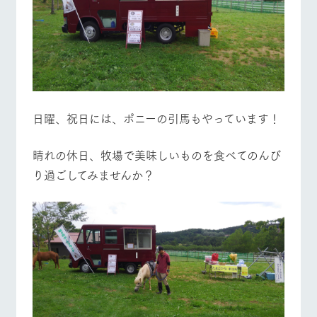
お問い合
牧場内を巡る周
わせ・資
遊バスのご案内
料請求
営業時間・料金
交通アクセス
個人情報取扱いについて
よくあるご質問
団体のお客様へ
ペットをお連れの
お問い合わせ
お客様へ
日曜、祝日には、ポニーの引馬もやっています！
晴れの休日、牧場で美味しいものを食べてのんび
り過ごしてみませんか？