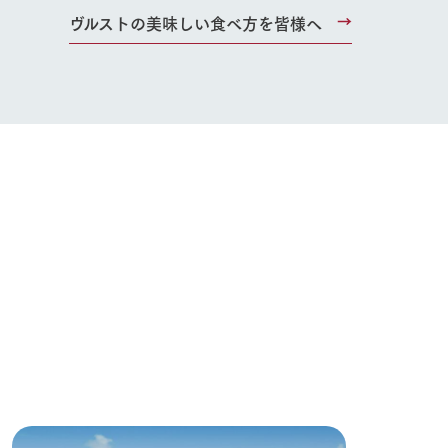
お問い合わせ・資料請求
ヴルストの美味しい食べ方を皆様へ
生産品カタログ・資料DL
English (Google Translate)
る
い
ネットショップ
ding
Wedding