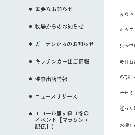
イベント/フェア
花のある美しい自
重要なお知らせ
わりを存分に味わ
みなさ
営業時間・料金
牧場からのお知らせ
交通アクセス
レストラン
​もう
動物とふれあう
よくいただく質問
牧場の生産品を知
ガーデンからのお知らせ
い、ビュッフェス
只今営
団体のお客様へ
50周年ヒスト
周遊バス
ペットをお連れのお客様へ
キッチンカー出店情報
​毎日
アークグループの
牧場マップを見る
記念し、これま
お問い合わせ・資料請求
牧場内を巡る周遊
とめた映像を制
​各部
催事出店情報
た。（動画サイ
今年の
ニュースリリース
営業時間・料金
交通アクセス
迷った
エコール館ヶ森（冬の
イベント［マラソン・
お探し
駅伝］）