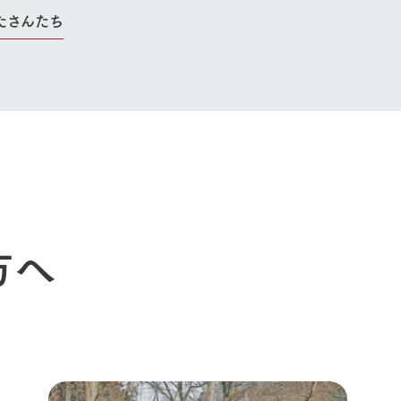
たさんたち
今日の牧場
育てる
森について
館ヶ森エリアについて
つくる
イベント
つなげる
の想い
牧場の楽しみ方
循環する
Ark館ヶ森
フラワーガーデン
に向けて
動物とふれあう
生産品を見
アクティビティ・体験
レストラン
トリー映像
生産品一覧
ショップ／お買い物
館ヶ森高原豚
牧場マップ
方へ
生産品への想
周遊バスのご案内
Arkfarm Wed
営業時間・料金
アクセス
Arkfarm 
ペットをお連れのお客様へ
よくいただく質問