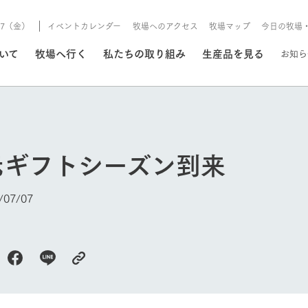
8/7（金）
イベントカレンダー
牧場へのアクセス
牧場マップ
今日の牧場
/8/7（金）
ついて
牧場へ行く
私たちの取り組み
生産品を見る
お知ら
いる情報
元ギフトシーズン到来
・営業案内
イベント/フェア
牧場の天気、ガーデンの開
07/07
Ark館ヶ森で開催しているイベント・フ
更新
情報やスケジュール
rk館ヶ森
わたしたちの想い
つくる
生産品一覧
農業の未来
つなげる
生産品への
今日の牧場
トーリーから、
域の豊かな自然
生きることは食べること。「食
おいしさと安心を、
健やかで笑顔溢れる毎日のため
循環型農業
食を人々に
Ark館ヶ森
報
組みまで、関連
こだわりと、厳
はいのち」の理念に込められた
まっすぐにつくる
に、安全・安心で高品質なもの
持続可能な
未来への輪
族に安心し
げながら1Pで
元、愛情を込め
想いや、農業を未来につなぐた
だけをつくっています。
ている3つ
のだけを作
紹介します。
めの使命をお伝えします。
します。
信念のもと
ーデン
動物とふれあう