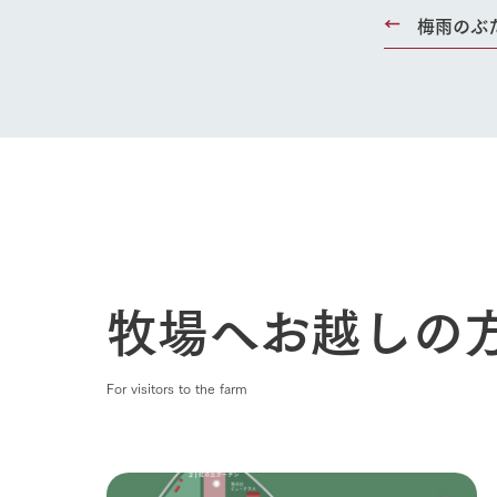
梅雨のぶ
Ark館ヶ
わたしたち
1Pでわかる
農業の未来
企業情報
事業一覧
50周年ヒス
牧場へお越しの
For visitors to the farm