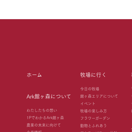
ホーム
牧場に行く
今日の牧場
Ark館ヶ森について
館ヶ森エリアについて
イベント
わたしたちの想い
牧場の楽しみ方
1PでわかるArk館ヶ森
フラワーガーデン
農業の未来に向けて
動物とふれあう
企業情報