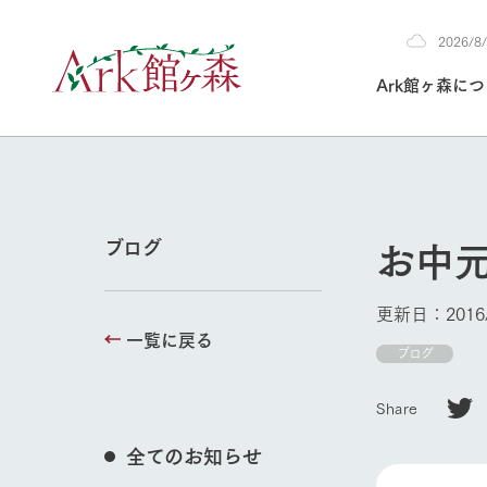
2026/
2026
Ark館ヶ森に
8/7
30°c
/
22°c
2026
(金)
Ark館ヶ森について
私たちの取り組み
生産品を見る
牧場へ行く
よく見られて
お中
ブログ
今日の牧場
本日の営業時間や
更新日：2016/
花状況などを毎日
一覧に戻る
1Pでわかる A
育てる
館ヶ森高原豚
ブログ
牧場トップ
私たちの創業ス
環境を整え、
岩手県館ヶ森地
施設・体験情
Share
事業領域・取り
豊かな命を育む
の中、徹底した
トピックを取り上
しい衛生管理の
わかりやすくご
て育てています。
全てのお知らせ
フラワーガ