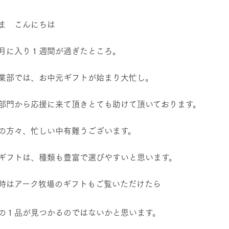
レストラン/BBQ
然環境の中、季節の移り変
触れて、感じて、学ぶ。館ヶ森の雄大な
う
なかで動物とふれあう
ま こんにちは
ショップ／お買い物
７月に入り１週間が過ぎたところ。
アクティビティ/体験
り尽くした料理人が腕を振
丹精込めて育てた生産品をはじめ、牧場
タイルで提供
逸品を取り揃えた店舗
業部では、お中元ギフトが始まり大忙し。
リー映像
各部門から応援に来て頂きとても助けて頂いております。
創業50周年を
周遊バス
でのあゆみをま
バスのご案内
作いたしまし
門の方々、忙しい中有難うございます。
トが開きます）
ギフトは、種類も豊富で選びやすいと思います。
よくあるご質問
団体のお客様へ
ペ
時はアーク牧場のギフトもご覧いただけたら
の１品が見つかるのではないかと思います。