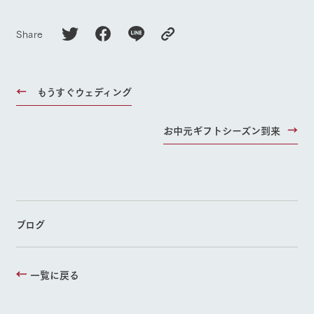
お問い合
よくあるご質問
団体のお客様へ
牧場内を巡る周
わせ・資
遊バスのご案内
料請求
Share
ペットをお連れの
お問い合わせ
お客様へ
個人情報取扱いについて
もうすぐウェディング
お中元ギフトシーズン到来
ブログ
一覧に戻る