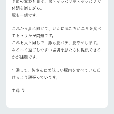
季節の変わり目は、暑くなったり寒くなったりで
施設・体験情報
体調を崩しがち。
ArkFarm Wedding
フラワー
動物とふ
アクティ
豚も一緒です。
ガーデン
れあう
ビティ／
イベント/フェア
レストラン/BBQ
フラワーガーデン
体験
花のある美しい
触れて、感じ
これから夏に向けて、いかに豚たちにエサを食べ
ツリーハウスや
自然環境の中、
て、学ぶ。館ヶ
お知らせ
てもらうかが問題です。
各種体験教室な
季節の移り変わ
森の雄大な自然
ど、楽しみなが
りを存分に味わ
なかで動物とふ
これも人と同じで、豚も夏バテ、夏やせします。
ブログ
ら学べる様々な
う
れあう
動物とふれあう
アクティビティ/体験
ショップ/お買い物
なるべく過ごしやすい環境を豚たちに提供できる
アクティビティ
お問い合わせ・資料請求
かが課題です。
営業時
生産品カタログ・資料DL
間・料金
レストラ
ショップ
牧場マッ
ン
／お買い
プ
交通アク
English (Google Translate)
年通して、皆さんに美味しい豚肉を食べていただ
物
セス
牧場マップを見る
周遊バス
牧場の生産品を
牧場マップのダ
けるよう頑張っています。
丹精込めて育て
知り尽くした料
ウンロード
よくいた
だく質問
た生産品をはじ
理人が腕を振
ネットショップ
め、牧場産の逸
い、ビュッフェ
老藤 茂
団体のお
品を取り揃えた
スタイルで提供
客様へ
店舗
ペットを
お連れの
営業時間・料金
交通アクセス
周遊バス
お客様へ