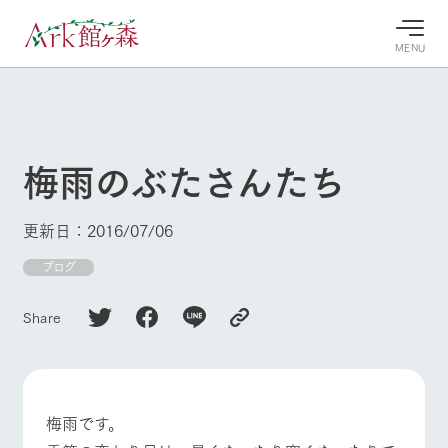
MENU
30°c
/
22°c
30°c
/
22°c
8/10
8/10
2026
2026
(月)
(月)
梅雨のぶたさんたち
牧場へ行
よく見られている情報
く
ホーム
更新日：2016/07/06
今日の牧
イベン
牧場の楽
場・営業
ト/フェ
しみ方
Ark館ヶ森について
ブログ
案内
ア
牧場スタッフが
本日の営業時間
Ark館ヶ森で開
季節ごとの楽し
Share
牧場に行く
や牧場の天気、
催しているイベ
み方やシーン別
ガーデンの開花
ント・フェアの
の楽しみ方をナ
状況などを毎日
情報やスケジュ
ビゲート
更新
ール
私たちの取り組み
梅雨です。
牧場トップ
今日の牧場
牧場の楽しみ方
生産品を見る