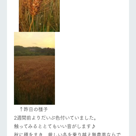
お問い合
牧場内を巡る周
営業時間・料金
交通アクセス
わせ・資
遊バスのご案内
料請求
よくあるご質問
団体のお客様へ
個人情報取扱いについて
ペットをお連れの
お問い合わせ
お客様へ
↑昨日の様子
2週間前よりだいぶ色付いていました。
触ってみるととてもいい音がします♪
秋に種をまき、厳しい冬を乗り越え無農薬ならで