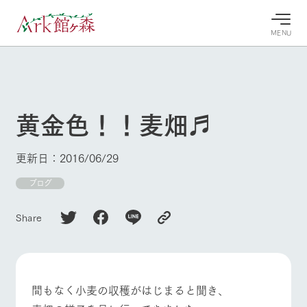
MENU
30°c
/
22°c
30°c
/
22°c
8/7
8/7
2026
2026
(金)
(金)
黄金色！！麦畑♬
牧場へ行
よく見られている情報
く
ホーム
更新日：2016/06/29
今日の牧
イベン
牧場の楽
場・営業
ト/フェ
しみ方
Ark館ヶ森について
ブログ
案内
ア
牧場スタッフが
本日の営業時間
Ark館ヶ森で開
季節ごとの楽し
Share
牧場に行く
や牧場の天気、
催しているイベ
み方やシーン別
ガーデンの開花
ント・フェアの
の楽しみ方をナ
状況などを毎日
情報やスケジュ
ビゲート
更新
ール
私たちの取り組み
間もなく小麦の収穫がはじまると聞き、
生産品を見る