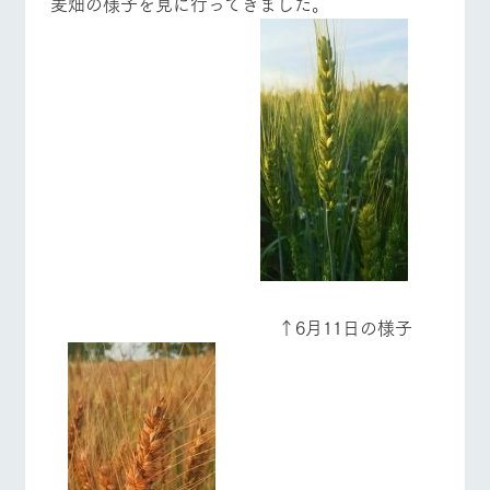
麦畑の様子を見に行ってきました。
施設・体験情報
牧場トップ
今日の牧場
牧場の楽しみ方
ArkFarm Wedding
フラワー
動物とふ
アクティ
ガーデン
れあう
ビティ／
体験
花のある美しい
触れて、感じ
ツリーハウスや
自然環境の中、
て、学ぶ。館ヶ
お知らせ
イベント/フェア
レストラン/BBQ
フラワーガーデン
各種体験教室な
季節の移り変わ
森の雄大な自然
ど、楽しみなが
りを存分に味わ
なかで動物とふ
ブログ
ら学べる様々な
う
れあう
アクティビティ
お問い合わせ・資料請求
営業時
動物とふれあう
アクティビティ/体験
ショップ/お買い物
生産品カタログ・資料DL
間・料金
レストラ
ショップ
牧場マッ
ン
／お買い
プ
交通アク
English (Google Translate)
物
セス
牧場の生産品を
牧場マップのダ
↑6月11日の様子
丹精込めて育て
知り尽くした料
ウンロード
よくいた
だく質問
た生産品をはじ
理人が腕を振
牧場マップを見る
周遊バス
ネットショップ
め、牧場産の逸
い、ビュッフェ
団体のお
品を取り揃えた
スタイルで提供
客様へ
店舗
ペットを
お連れの
周遊バス
お客様へ