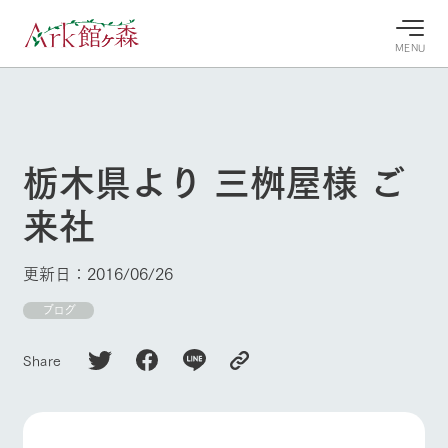
MENU
30°c
/
22°c
30°c
/
22°c
8/10
8/10
2026
2026
(月)
(月)
栃木県より 三桝屋様 ご
牧場へ行
よく見られている情報
来社
く
ホーム
今日の牧
イベン
牧場の楽
場・営業
ト/フェ
しみ方
Ark館ヶ森について
更新日：2016/06/26
案内
ア
牧場スタッフが
本日の営業時間
Ark館ヶ森で開
ブログ
季節ごとの楽し
牧場に行く
や牧場の天気、
催しているイベ
み方やシーン別
ガーデンの開花
ント・フェアの
の楽しみ方をナ
Share
状況などを毎日
情報やスケジュ
ビゲート
更新
ール
私たちの取り組み
生産品を見る