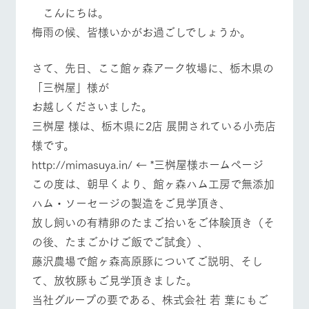
施設・体験情報
こんにちは。
梅雨の候、皆様いかがお過ごしでしょうか。
ArkFarm Wedding
フラワー
動物とふ
アクティ
ガーデン
れあう
ビティ／
体験
さて、先日、ここ館ヶ森アーク牧場に、栃木県の
花のある美しい
触れて、感じ
「三桝屋」様が
ツリーハウスや
自然環境の中、
て、学ぶ。館ヶ
お知らせ
各種体験教室な
季節の移り変わ
森の雄大な自然
お越しくださいました。
ど、楽しみなが
りを存分に味わ
なかで動物とふ
ブログ
ら学べる様々な
三桝屋 様は、栃木県に2店 展開されている小売店
う
れあう
アクティビティ
お問い合わせ・資料請求
様です。
営業時
http://mimasuya.in/ ← *三桝屋様ホームページ
生産品カタログ・資料DL
間・料金
レストラ
ショップ
牧場マッ
ン
／お買い
プ
この度は、朝早くより、館ヶ森ハム工房で無添加
交通アク
English (Google Translate)
物
セス
ハム・ソーセージの製造をご見学頂き、
牧場の生産品を
牧場マップのダ
丹精込めて育て
知り尽くした料
ウンロード
よくいた
放し飼いの有精卵のたまご拾いをご体験頂き（そ
だく質問
た生産品をはじ
理人が腕を振
ネットショップ
め、牧場産の逸
い、ビュッフェ
の後、たまごかけご飯でご試食）、
団体のお
品を取り揃えた
スタイルで提供
客様へ
藤沢農場で館ヶ森高原豚についてご説明、そし
店舗
牧場トップ
今日の牧場
牧場の楽しみ方
ペットを
て、放牧豚もご見学頂きました。
お連れの
周遊バス
お客様へ
当社グループの要である、株式会社 若 葉にもご