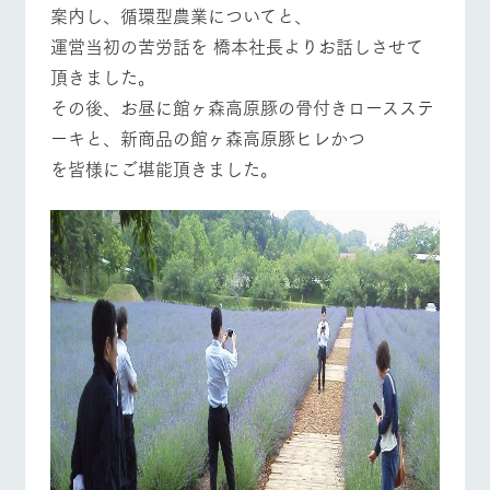
お問い合
案内し、循環型農業についてと、
牧場内を巡る周
わせ・資
イベント/フェア
レストラン/BBQ
フラワーガーデン
遊バスのご案内
運営当初の苦労話を 橋本社長よりお話しさせて
料請求
頂きました。
個人情報取扱いについて
その後、お昼に館ヶ森高原豚の骨付きロースステ
ーキと、新商品の館ヶ森高原豚ヒレかつ
動物とふれあう
アクティビティ/体験
ショップ/お買い物
を皆様にご堪能頂きました。
牧場マップを見る
周遊バス
営業時間・料金
交通アクセス
よくあるご質問
団体のお客様へ