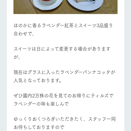
営業時間・料金
交通アクセス
お問い合
牧場内を巡る周
わせ・資
遊バスのご案内
料請求
よくあるご質問
団体のお客様へ
個人情報取扱いについて
ほのかに香るラベンダー紅茶とスイーツ3品盛り
ペットをお連れの
お問い合わせ
お客様へ
合わせで、
スイーツは日によって変更する場合があります
が、
​現在はグラスに入ったラベンダーパンナコッタが
人気となっております。
ぜひ園内2万株の花を見てのお帰りにティルズで
ラベンダーの味も楽しんで
ゆっくりおくつろぎいただきたく、スタッフ一同
お待ちしておりますので