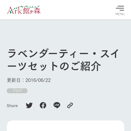
MENU
30°c
/
22°c
30°c
/
22°c
8/8
8/8
2026
2026
(土)
(土)
ラベンダーティー・スイ
牧場へ行
よく見られている情報
ーツセットのご紹介
く
ホーム
今日の牧
イベン
牧場の楽
場・営業
ト/フェ
しみ方
Ark館ヶ森について
更新日：2016/06/22
案内
ア
牧場スタッフが
本日の営業時間
Ark館ヶ森で開
ブログ
季節ごとの楽し
牧場に行く
や牧場の天気、
催しているイベ
み方やシーン別
ガーデンの開花
ント・フェアの
の楽しみ方をナ
Share
状況などを毎日
情報やスケジュ
ビゲート
更新
ール
私たちの取り組み
生産品を見る