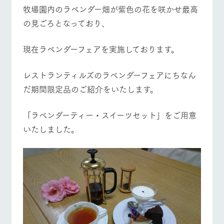
施設・体験情報
牧場園内のラベンダー畑が紫色の花を咲かせ​最高
牧場トップ
今日の牧場
牧場の楽しみ方
の見ごろとなっており、
ArkFarm Wedding
フラワー
動物とふ
アクティ
ガーデン
れあう
ビティ／
体験
現在ラベンダーフェアを実施しております。
花のある美しい
触れて、感じ
イベント/フェア
レストラン/BBQ
フラワーガーデン
ツリーハウスや
自然環境の中、
て、学ぶ。館ヶ
お知らせ
各種体験教室な
季節の移り変わ
森の雄大な自然
レストランティルズのラベンダーフェアにちなん
ど、楽しみなが
りを存分に味わ
なかで動物とふ
ブログ
だ期間限定品のご紹介をいたします。
ら学べる様々な
う
れあう
アクティビティ
お問い合わせ・資料請求
営業時
動物とふれあう
アクティビティ/体験
ショップ/お買い物
「ラベンダーティー・スイーツセット」をご用意
生産品カタログ・資料DL
間・料金
レストラ
ショップ
牧場マッ
いたしました。
ン
／お買い
プ
交通アク
English (Google Translate)
物
セス
牧場の生産品を
牧場マップのダ
丹精込めて育て
知り尽くした料
ウンロード
よくいた
だく質問
た生産品をはじ
牧場マップを見る
周遊バス
理人が腕を振
ネットショップ
め、牧場産の逸
い、ビュッフェ
団体のお
品を取り揃えた
スタイルで提供
客様へ
店舗
ペットを
お連れの
周遊バス
お客様へ