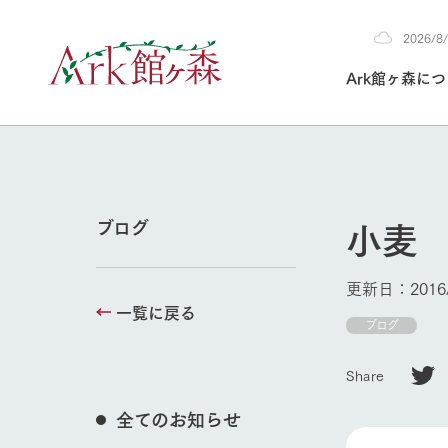
2026/
2026
Ark館ヶ森に
8/8
30°c
/
22°c
2026
(土)
Ark館ヶ森について
私たちの取り組み
生産品を見る
牧場へ行く
よく見られて
小麦
ブログ
今日の牧場
本日の営業時間や
更新日：2016/
花状況などを毎日
一覧に戻る
1Pでわかる A
育てる
館ヶ森高原豚
ブログ
牧場トップ
私たちの創業ス
環境を整え、
岩手県館ヶ森地
施設・体験情
Share
事業領域・取り
豊かな命を育む
の中、徹底した
トピックを取り上
しい衛生管理の
わかりやすくご
て育てています。
全てのお知らせ
フラワーガ