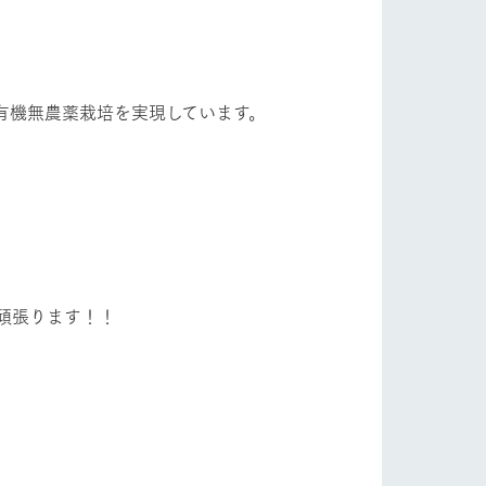
フラワーガーデン
自然
ツリーハウスや各種体験教室など、楽しみな
がら学べる様々なアクティビティ
牧場マップ
有機無農薬栽培を実現しています。
ショップ/お買い物
産の
牧場マップのダウンロード
頑張ります！！
ットをお連れの
お客様へ
お問い合わせ