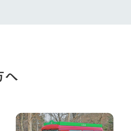
今日の牧場
育てる
森について
館ヶ森エリアについて
つくる
イベント
つなげる
の想い
牧場の楽しみ方
循環する
Ark館ヶ森
フラワーガーデン
に向けて
動物とふれあう
生産品を見
アクティビティ・体験
レストラン
トリー映像
生産品一覧
ショップ／お買い物
方へ
館ヶ森高原豚
牧場マップ
生産品への想
周遊バスのご案内
Arkfarm Wed
営業時間・料金
アクセス
Arkfarm 
ペットをお連れのお客様へ
よくいただく質問