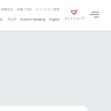
・営業状況
各種ご予約
よくいただく質問
ネットショップ
せ
ブログ
Arkfarm Wedding
English
牧場の楽しみ方
ェアの
牧場スタッフが季節ごとの楽しみ方やシーン
別の楽しみ方をナビゲート
に向けて
想い
企業情報
循環する
牧場の楽しみ方
をはじめ、私たちが
届け、
の食品はすべて、「家
1972年から時代の変革とともに
この地で挑んできた
農業のために推進し
を描く
て食べさせられるも
歩んできたArk館ヶ森のヒストリ
循環型農業のかたち
の取り組みをご紹介
る」という一貫した
ーや会社概要など、株式会社ア
で作られています。
ークにまつわる情報をご紹介し
アクティビティ／体験
ます。