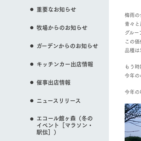
イベント/フェア
花のある美しい自
重要なお知らせ
わりを存分に味わ
梅雨の
営業時間・料金
青々と
牧場からのお知らせ
交通アクセス
レストラン
グルー
動物とふれあう
よくいただく質問
牧場の生産品を知
この価
ガーデンからのお知らせ
い、ビュッフェス
品種は
団体のお客様へ
50周年ヒスト
周遊バス
ペットをお連れのお客様へ
キッチンカー出店情報
もう時
牧場マップを見る
アークグループの
記念し、これま
お問い合わせ・資料請求
牧場内を巡る周遊
今年の
とめた映像を制
催事出店情報
た。（動画サイ
今年の
ニュースリリース
営業時間・料金
交通アクセス
エコール館ヶ森（冬の
イベント［マラソン・
駅伝］）