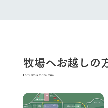
Ark館ヶ
わたしたち
1Pでわかる
農業の未来
企業情報
事業一覧
50周年ヒス
牧場へお越しの
For visitors to the farm