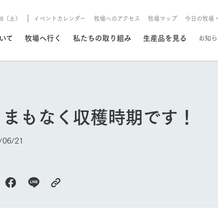
8/8（土）
イベントカレンダー
牧場へのアクセス
牧場マップ
今日の牧場
/8/8（土）
ついて
牧場へ行く
私たちの取り組み
生産品を見る
お知ら
いる情報
 まもなく収穫時期です！
・営業案内
イベント/フェア
牧場の天気、ガーデンの開
06/21
Ark館ヶ森で開催しているイベント・フ
更新
情報やスケジュール
rk館ヶ森
わたしたちの想い
つくる
生産品一覧
農業の未来
つなげる
生産品への
今日の牧場
トーリーから、
域の豊かな自然
生きることは食べること。「食
おいしさと安心を、
健やかで笑顔溢れる毎日のため
循環型農業
食を人々に
Ark館ヶ森
報
組みまで、関連
こだわりと、厳
はいのち」の理念に込められた
まっすぐにつくる
に、安全・安心で高品質なもの
持続可能な
未来への輪
族に安心し
げながら1Pで
元、愛情を込め
想いや、農業を未来につなぐた
だけをつくっています。
ている3つ
のだけを作
紹介します。
めの使命をお伝えします。
します。
信念のもと
ーデン
動物とふれあう