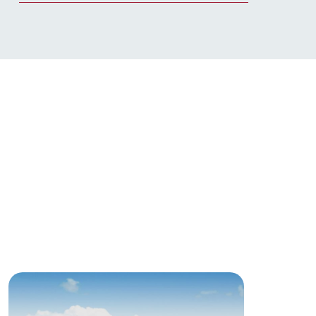
生産品カタログ・資料DL
English (Google Translate)
る
い
ネットショップ
ding
Wedding