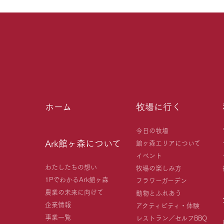
ホーム
牧場に行く
今日の牧場
Ark館ヶ森について
館ヶ森エリアについて
イベント
わたしたちの想い
牧場の楽しみ方
1PでわかるArk館ヶ森
フラワーガーデン
農業の未来に向けて
動物とふれあう
企業情報
アクティビティ・体験
事業一覧
レストラン／セルフBBQ