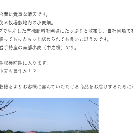
レストラン/BBQ
然環境の中、季節の移り変
触れて、感じて、学ぶ。館ヶ森の雄大な
う
なかで動物とふれあう
合間に貴重な晴天です。
茂る牧場敷地内の小麦畑。
ショップ／お買い物
プで生産した有機肥料を圃場にたっぷりと散布し、自社圃場で
アクティビティ/体験
り尽くした料理人が腕を振
丹精込めて育てた生産品をはじめ、牧場
値ってもっともっと認められても良いと思うのです。
タイルで提供
逸品を取り揃えた店舗
岩手特産の南部小麦（中力粉）です。
リー映像
期収穫時期に入ります。
周遊バス
創業50周年を
でのあゆみをま
バスのご案内
小麦も豊作か！？
作いたしまし
トが開きます）
収穫もよりお客様に喜んでいただける商品をお届けするために
よくあるご質問
団体のお客様へ
ペ