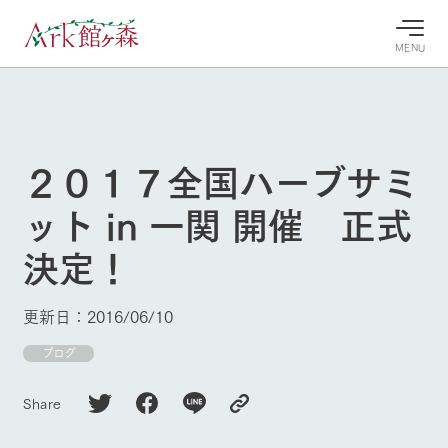
MENU
30°c
/
22°c
30°c
/
22°c
8/7
8/7
2026
2026
(金)
(金)
２０１７全国ハーブサミ
牧場へ行
よく見られている情報
ット in 一関 開催 正式
く
ホーム
今日の牧
イベン
牧場の楽
決定！
場・営業
ト/フェ
しみ方
Ark館ヶ森について
案内
ア
牧場スタッフが
本日の営業時間
Ark館ヶ森で開
季節ごとの楽し
更新日：2016/06/10
牧場に行く
や牧場の天気、
催しているイベ
み方やシーン別
ガーデンの開花
ント・フェアの
の楽しみ方をナ
ブログ
状況などを毎日
情報やスケジュ
ビゲート
更新
ール
私たちの取り組み
Share
生産品を見る