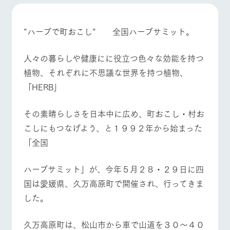
施設・体験情報
ArkFarm Wedding
フラワー
動物とふ
アクティ
”ハーブで町おこし” 全国ハーブサミット。
ガーデン
れあう
ビティ／
体験
花のある美しい
触れて、感じ
​人々の暮らしや健康にに役立つ色々な効能を持つ
ツリーハウスや
自然環境の中、
て、学ぶ。館ヶ
お知らせ
植物、それぞれに不思議な世界を持つ植物、
各種体験教室な
季節の移り変わ
森の雄大な自然
ど、楽しみなが
りを存分に味わ
なかで動物とふ
「HERB」
ブログ
牧場トップ
今日の牧場
牧場の楽しみ方
ら学べる様々な
う
れあう
アクティビティ
お問い合わせ・資料請求
​その素晴らしさを日本中に広め、町おこし・村お
営業時
生産品カタログ・資料DL
間・料金
レストラ
ショップ
牧場マッ
こしにもつなげよう、と１９９２年から始まった
ン
／お買い
プ
交通アク
English (Google Translate)
物
「全国
イベント/フェア
レストラン/BBQ
フラワーガーデン
セス
牧場の生産品を
牧場マップのダ
丹精込めて育て
知り尽くした料
ウンロード
よくいた
​ハーブサミット」が、今年５月２８・２９日に四
だく質問
た生産品をはじ
理人が腕を振
ネットショップ
め、牧場産の逸
い、ビュッフェ
国は愛媛県、久万高原町で開催され、行ってきま
団体のお
品を取り揃えた
スタイルで提供
客様へ
店舗
した。
動物とふれあう
アクティビティ/体験
ショップ/お買い物
ペットを
お連れの
周遊バス
お客様へ
​久万高原町は、松山市から車で山道を３０～４０