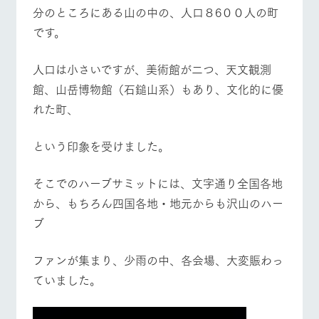
お問い合
分のところにある山の中の、人口８6００人の町
牧場内を巡る周
わせ・資
遊バスのご案内
牧場マップを見る
周遊バス
料請求
です。
個人情報取扱いについて
​人口は小さいですが、美術館が二つ、天文観測
館、山岳博物館（石鎚山系）もあり、文化的に優
れた町、
営業時間・料金
交通アクセス
という印象を受けました。
よくあるご質問
団体のお客様へ
ペットをお連れの
そこでのハーブサミットには、文字通り全国各地
お問い合わせ
お客様へ
から、もちろん四国各地・地元からも沢山のハー
ブ
ファンが集まり、少雨の中、各会場、大変賑わっ
ていました。