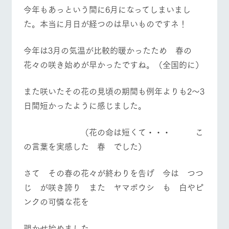
施設・体験情報
今年もあっという間に6月になってしまいまし
牧場トップ
今日の牧場
牧場の楽しみ方
た。本当に月日が経つのは早いものですネ！
ArkFarm Wedding
フラワー
動物とふ
アクティ
ガーデン
れあう
ビティ／
体験
今年は3月の気温が比較的暖かったため 春の
花のある美しい
触れて、感じ
花々の咲き始めが早かったですね。（全国的に）
ツリーハウスや
自然環境の中、
て、学ぶ。館ヶ
お知らせ
イベント/フェア
レストラン/BBQ
フラワーガーデン
各種体験教室な
季節の移り変わ
森の雄大な自然
ど、楽しみなが
りを存分に味わ
なかで動物とふ
ブログ
また咲いたその花の見頃の期間も例年よりも2～3
ら学べる様々な
う
れあう
アクティビティ
お問い合わせ・資料請求
日間短かったように感じました。
営業時
生産品カタログ・資料DL
間・料金
レストラ
ショップ
牧場マッ
動物とふれあう
アクティビティ/体験
ショップ/お買い物
（花の命は短くて・・・ こ
ン
／お買い
プ
交通アク
English (Google Translate)
物
セス
の言葉を実感した 春 でした）
牧場の生産品を
牧場マップのダ
丹精込めて育て
知り尽くした料
ウンロード
よくいた
だく質問
た生産品をはじ
理人が腕を振
さて その春の花々が終わりを告げ 今は つつ
ネットショップ
め、牧場産の逸
牧場マップを見る
周遊バス
い、ビュッフェ
団体のお
品を取り揃えた
じ が咲き誇り また ヤマボウシ も 白やピ
スタイルで提供
客様へ
店舗
ンクの可憐な花を
ペットを
お連れの
周遊バス
お客様へ
覗かせ始めました。