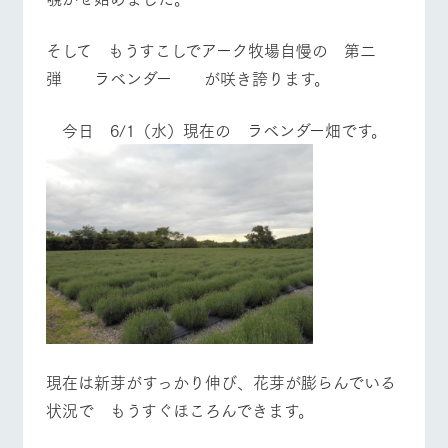
お問い合
牧場内を巡る周
わせ・資
営業時間・料金
交通アクセス
遊バスのご案内
料請求
そして もうすこしでアーク牧場自慢の 第二
個人情報取扱いについて
よくあるご質問
団体のお客様へ
弾 ラベンダー が咲き誇ります。
ペットをお連れの
お問い合わせ
お客様へ
今日 6/1（水）現在の ラベンダー畑です。
現在は新芽がすっかり伸び、花芽が膨らんでいる
状況で もうすぐほころんできます。