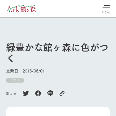
MENU
30°c
/
22°c
30°c
/
22°c
8/11
8/11
2026
2026
(火)
(火)
緑豊かな館ヶ森に色がつ
牧場へ行
よく見られている情報
く
く
ホーム
今日の牧
イベン
牧場の楽
場・営業
ト/フェ
しみ方
Ark館ヶ森について
更新日：2016/06/01
案内
ア
牧場スタッフが
本日の営業時間
Ark館ヶ森で開
ブログ
季節ごとの楽し
牧場に行く
や牧場の天気、
催しているイベ
み方やシーン別
ガーデンの開花
ント・フェアの
の楽しみ方をナ
Share
状況などを毎日
情報やスケジュ
ビゲート
更新
ール
私たちの取り組み
生産品を見る