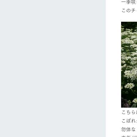
一季咲
このチ
こちら
こぼれ
勿体な