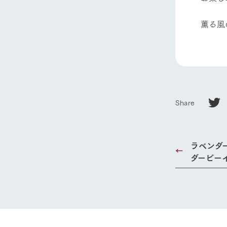
薫る風
Share
ラベンダー
ダービー