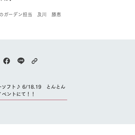
Arkfarm Wed
営業時間・料金
アクセス
のガーデン担当 及川 勝恵
Arkfarm 
ペットをお連れのお客様へ
よくいただく質問
ソフト♪ 6/18.19 とんとん
イベントにて！！