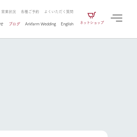
・営業状況
各種ご予約
よくいただく質問
ネットショップ
せ
ブログ
Arkfarm Wedding
English
牧場の楽しみ方
ェアの
牧場スタッフが季節ごとの楽しみ方やシーン
別の楽しみ方をナビゲート
に向けて
想い
企業情報
循環する
をはじめ、私たちが
届け、
の食品はすべて、「家
1972年から時代の変革とともに
この地で挑んできた
農業のために推進し
を描く
て食べさせられるも
歩んできたArk館ヶ森のヒストリ
循環型農業のかたち
の取り組みをご紹介
る」という一貫した
ーや会社概要など、株式会社ア
で作られています。
ークにまつわる情報をご紹介し
牧場の楽しみ方
アクティビティ／体験
ます。