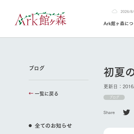
2026/
2026
Ark館ヶ森に
8/6
30°c
/
22°c
2026
(木)
Ark館ヶ森について
私たちの取り組み
生産品を見る
牧場へ行く
よく見られて
初夏
ブログ
今日の牧場
本日の営業時間や
更新日：2016/
花状況などを毎日
一覧に戻る
1Pでわかる A
育てる
館ヶ森高原豚
ブログ
私たちの創業ス
環境を整え、
岩手県館ヶ森地
施設・体験情
Share
事業領域・取り
豊かな命を育む
の中、徹底した
トピックを取り上
しい衛生管理の
わかりやすくご
て育てています。
全てのお知らせ
牧場トップ
フラワーガ