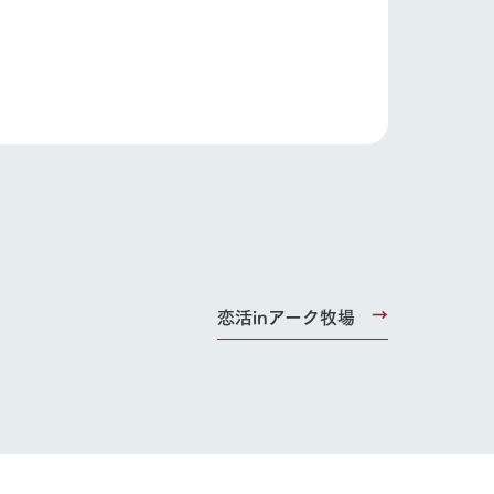
ding
Wedding
恋活inアーク牧場