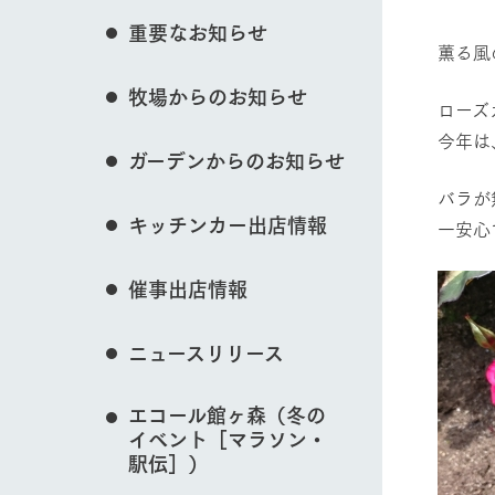
花のある美しい自
重要なお知らせ
わりを存分に味わ
薫る風
営業時間・料金
イベント/フェア
牧場からのお知らせ
交通アクセス
レストラン
ローズ
よくいただく質問
今年は
牧場の生産品を知
ガーデンからのお知らせ
い、ビュッフェス
団体のお客様へ
50周年ヒスト
バラが
動物とふれあう
周遊バス
ペットをお連れのお客様へ
キッチンカー出店情報
一安心
アークグループの
記念し、これま
お問い合わせ・資料請求
牧場内を巡る周遊
とめた映像を制
催事出店情報
た。（動画サイ
牧場マップを見る
ニュースリリース
エコール館ヶ森（冬の
イベント［マラソン・
営業時間・料金
交通アクセス
駅伝］）