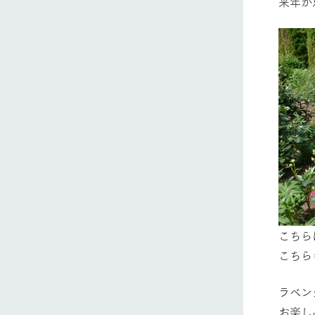
来年が
ホーム
Ark館ヶ
わたしたち
1Pでわかる
農業の未来
企業情報
こちら
事業一覧
こちら
50周年ヒス
ラベン
お楽し