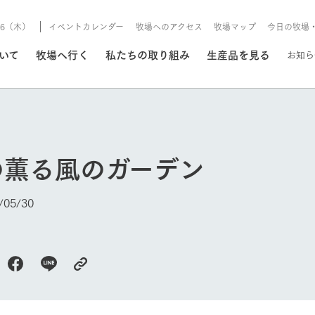
8/6（木）
イベントカレンダー
牧場へのアクセス
牧場マップ
今日の牧場
/8/6（木）
ついて
牧場へ行く
私たちの取り組み
生産品を見る
お知ら
いる情報
の薫る風のガーデン
・営業案内
イベント/フェア
牧場の天気、ガーデンの開
05/30
Ark館ヶ森で開催しているイベント・フ
更新
情報やスケジュール
rk館ヶ森
わたしたちの想い
つくる
生産品一覧
農業の未来
つなげる
生産品への
トーリーから、
域の豊かな自然
生きることは食べること。「食
おいしさと安心を、
健やかで笑顔溢れる毎日のため
循環型農業
食を人々に
Ark館ヶ森
報
組みまで、関連
こだわりと、厳
はいのち」の理念に込められた
まっすぐにつくる
に、安全・安心で高品質なもの
持続可能な
未来への輪
族に安心し
げながら1Pで
元、愛情を込め
想いや、農業を未来につなぐた
だけをつくっています。
ている3つ
のだけを作
紹介します。
めの使命をお伝えします。
します。
信念のもと
今日の牧場
ーデン
動物とふれあう