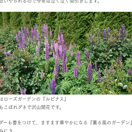
思いやられるので今年は泣く泣く間引きします。
牧場に行く
私たちの取
今日の牧場
育てる
森について
館ヶ森エリアについて
つくる
イベント
つなげる
の想い
牧場の楽しみ方
循環する
Ark館ヶ森
フラワーガーデン
に向けて
動物とふれあう
生産品を見
アクティビティ・体験
はローズガーデンの『ルピナス』
レストラン
もこぼれダネで沢山開花です。
トリー映像
生産品一覧
ショップ／お買い物
館ヶ森高原豚
牧場マップ
ダーも蕾をつけて、ますます華やかになる『薫る風のガーデン
生産品への想
周遊バスのご案内
みに♪