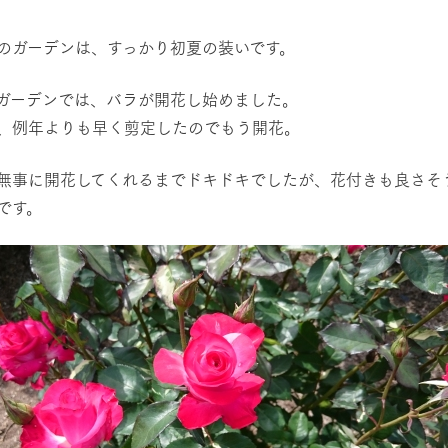
然環境の中、季節の移り変
触れて、感じて、学ぶ。館ヶ森の雄大な
う
なかで動物とふれあう
のガーデンは、すっかり初夏の装いです。
レストラン/BBQ
ショップ／お買い物
ガーデンでは、バラが開花し始めました。
、例年よりも早く剪定したのでもう開花。
り尽くした料理人が腕を振
丹精込めて育てた生産品をはじめ、牧場
タイルで提供
逸品を取り揃えた店舗
リー映像
無事に開花してくれるまでドキドキでしたが、花付きも良さそ
アクティビティ/体験
です。
創業50周年を
でのあゆみをま
バスのご案内
作いたしまし
トが開きます）
周遊バス
よくあるご質問
団体のお客様へ
ペ