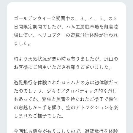
施設・体験情報
牧場トップ
今日の牧場
牧場の楽しみ方
ArkFarm Wedding
フラワー
動物とふ
アクティ
ゴールデンウイーク期間中の、３、４、５、の３
ガーデン
れあう
ビティ／
日間限定期間でしたが、ハム工房駐車場を離着陸
体験
花のある美しい
触れて、感じ
場に使い、ヘリコプターの遊覧飛行体験が行われ
イベント/フェア
レストラン/BBQ
フラワーガーデン
ツリーハウスや
自然環境の中、
て、学ぶ。館ヶ
お知らせ
各種体験教室な
ました。
季節の移り変わ
森の雄大な自然
ど、楽しみなが
りを存分に味わ
なかで動物とふ
ブログ
ら学べる様々な
う
れあう
時より天気状況が悪い時も有りましたが、沢山の
アクティビティ
お問い合わせ・資料請求
お客様にご利用いただき有難うございました。
営業時
動物とふれあう
アクティビティ/体験
ショップ/お買い物
生産品カタログ・資料DL
間・料金
レストラ
ショップ
牧場マッ
ン
／お買い
プ
交通アク
English (Google Translate)
物
遊覧飛行を体験されたほとんどの方は初体験だっ
セス
牧場の生産品を
牧場マップのダ
たのでしょう、少々のアクロバティック的な飛行
丹精込めて育て
知り尽くした料
ウンロード
よくいた
だく質問
た生産品をはじ
理人が腕を振
牧場マップを見る
周遊バス
もあってか、緊張と興奮を持たれたご様子で機体
ネットショップ
め、牧場産の逸
い、ビュッフェ
団体のお
の窓越しから手を振り、空のアトラクションを楽
品を取り揃えた
スタイルで提供
客様へ
店舗
しまれたご様子でした。
ペットを
お連れの
周遊バス
お客様へ
今回私も機会が有りましたので、遊覧飛行を体験