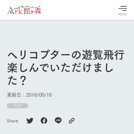
MENU
30°c
/
22°c
30°c
/
22°c
8/8
8/8
2026
2026
(土)
(土)
ヘリコプターの遊覧飛行
牧場へ行
よく見られている情報
楽しんでいただけまし
く
ホーム
今日の牧
イベン
牧場の楽
た？
場・営業
ト/フェ
しみ方
Ark館ヶ森について
案内
ア
牧場スタッフが
本日の営業時間
Ark館ヶ森で開
季節ごとの楽し
更新日：2016/05/16
牧場に行く
や牧場の天気、
催しているイベ
み方やシーン別
ガーデンの開花
ント・フェアの
の楽しみ方をナ
ブログ
状況などを毎日
情報やスケジュ
ビゲート
更新
ール
私たちの取り組み
Share
生産品を見る