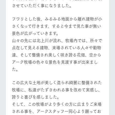
お問い合
営業時間・料金
交通アクセス
させていただく事になりました。
牧場内を巡る周
わせ・資
遊バスのご案内
料請求
よくあるご質問
団体のお客様へ
フワリとした後、みるみる地面から離れ建物が小
個人情報取扱いについて
ペットをお連れの
さくなって行きます、すると今まで見た事が無い
お問い合わせ
お客様へ
景色が広がっていきます。
山々の先には北上川が流れ、牧場内では、所々で
点在して見える建物、来場されている人々や動物
達、そして整備され美しく咲き誇る花畑、空から
アーク牧場の色々な景色を見渡す事が出来まし
た。
この広大な土地が美しく造られ綺麗に整備された
牧場に、私達がたずさわれる事を改めて実感し、
誇りと喜びを感しました。
そして、この牧場がより多くの方に広まりご来場
される事を、アークスタッフ一同心より願ってお