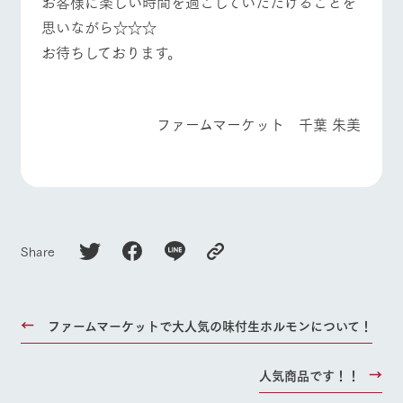
お客様に楽しい時間を過ごしていただけることを
お問い合
牧場内を巡る周
わせ・資
思いながら☆☆☆
よくあるご質問
団体のお客様へ
遊バスのご案内
料請求
お待ちしております。
ペットをお連れの
個人情報取扱いについて
お問い合わせ
お客様へ
ファームマーケット 千葉 朱美
Share
ファームマーケットで大人気の味付生ホルモンについて！
人気商品です！！