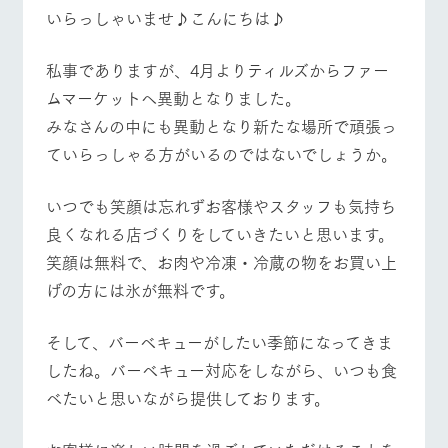
施設・体験情報
いらっしゃいませ♪こんにちは♪
ArkFarm Wedding
フラワー
動物とふ
アクティ
私事でありますが、4月よりティルズからファー
ガーデン
れあう
ビティ／
体験
イベント/フェア
レストラン/BBQ
フラワーガーデン
ムマーケットへ異動となりました。
花のある美しい
触れて、感じ
みなさんの中にも異動となり新たな場所で頑張っ
ツリーハウスや
自然環境の中、
て、学ぶ。館ヶ
お知らせ
各種体験教室な
季節の移り変わ
森の雄大な自然
ていらっしゃる方がいるのではないでしょうか。
ど、楽しみなが
りを存分に味わ
なかで動物とふ
ブログ
ら学べる様々な
う
れあう
アクティビティ
動物とふれあう
アクティビティ/体験
ショップ/お買い物
お問い合わせ・資料請求
いつでも笑顔は忘れずお客様やスタッフも気持ち
営業時
良くなれる店づくりをしていきたいと思います。
生産品カタログ・資料DL
間・料金
レストラ
ショップ
牧場マッ
ン
／お買い
プ
笑顔は無料で、お肉や冷凍・冷蔵の物をお買い上
交通アク
English (Google Translate)
物
セス
げの方には氷が無料です。
牧場の生産品を
牧場マップのダ
牧場マップを見る
周遊バス
丹精込めて育て
知り尽くした料
ウンロード
よくいた
だく質問
た生産品をはじ
理人が腕を振
そして、バーベキューがしたい季節になってきま
ネットショップ
め、牧場産の逸
い、ビュッフェ
団体のお
品を取り揃えた
スタイルで提供
したね。バーベキュー対応をしながら、いつも食
客様へ
店舗
べたいと思いながら提供しております。
ペットを
お連れの
周遊バス
お客様へ
営業時間・料金
交通アクセス