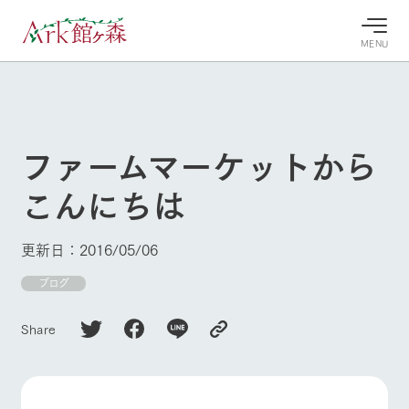
MENU
30°c
/
22°c
30°c
/
22°c
8/8
8/8
2026
2026
(土)
(土)
ファームマーケットから
牧場へ行
よく見られている情報
こんにちは
く
ホーム
今日の牧
イベン
牧場の楽
場・営業
ト/フェ
しみ方
Ark館ヶ森について
更新日：2016/05/06
案内
ア
牧場スタッフが
本日の営業時間
Ark館ヶ森で開
ブログ
季節ごとの楽し
牧場に行く
や牧場の天気、
催しているイベ
み方やシーン別
ガーデンの開花
ント・フェアの
の楽しみ方をナ
Share
状況などを毎日
情報やスケジュ
ビゲート
更新
ール
私たちの取り組み
牧場トップ
今日の牧場
牧場の楽しみ方
生産品を見る