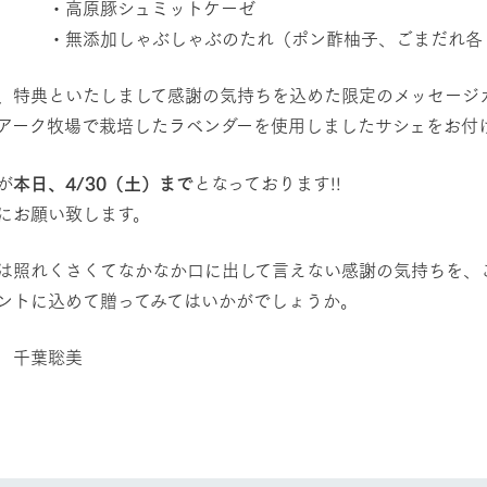
原豚シュミットケーゼ
添加しゃぶしゃぶのたれ（ポン酢柚子、ごまだれ各
、特典といたしまして感謝の気持ちを込めた限定のメッセージ
アーク牧場で栽培したラベンダーを使用しましたサシェをお付
が
本日、4/30（土）まで
となっております!!
にお願い致します。
は照れくさくてなかなか口に出して言えない感謝の気持ちを、
ントに込めて贈ってみてはいかがでしょうか。
 千葉聡美