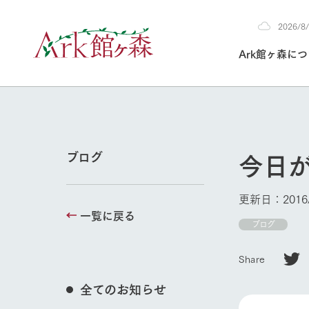
2026/
2026
Ark館ヶ森に
8/8
30°c
/
22°c
2026
(土)
Ark館ヶ森について
私たちの取り組み
生産品を見る
牧場へ行く
よく見られて
今日
ブログ
今日の牧場
本日の営業時間や
更新日：2016/
花状況などを毎日
一覧に戻る
1Pでわかる A
育てる
館ヶ森高原豚
ブログ
牧場トップ
私たちの創業ス
環境を整え、
岩手県館ヶ森地
施設・体験情
Share
事業領域・取り
豊かな命を育む
の中、徹底した
トピックを取り上
しい衛生管理の
わかりやすくご
て育てています。
全てのお知らせ
フラワーガ