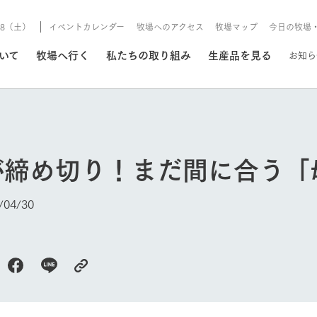
8/8（土）
イベントカレンダー
牧場へのアクセス
牧場マップ
今日の牧場
/8/8（土）
ついて
牧場へ行く
私たちの取り組み
生産品を見る
お知ら
いる情報
が締め切り！まだ間に合う「
・営業案内
イベント/フェア
牧場の天気、ガーデンの開
04/30
Ark館ヶ森で開催しているイベント・フ
更新
情報やスケジュール
rk館ヶ森
わたしたちの想い
つくる
生産品一覧
農業の未来
つなげる
生産品への
今日の牧場
トーリーから、
域の豊かな自然
生きることは食べること。「食
おいしさと安心を、
健やかで笑顔溢れる毎日のため
循環型農業
食を人々に
Ark館ヶ森
報
組みまで、関連
こだわりと、厳
はいのち」の理念に込められた
まっすぐにつくる
に、安全・安心で高品質なもの
持続可能な
未来への輪
族に安心し
げながら1Pで
元、愛情を込め
想いや、農業を未来につなぐた
だけをつくっています。
ている3つ
のだけを作
紹介します。
めの使命をお伝えします。
します。
信念のもと
ーデン
動物とふれあう