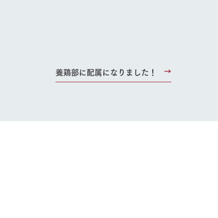
り組み
お知らせ
ブログ
お問い合わせ・資料請求
生産品カタログ・資料DL
English (Google Translate)
養鶏部に配属になりました！
る
い
ネットショップ
ding
Wedding