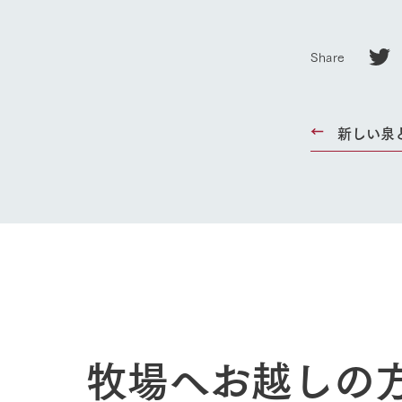
ホーム
Share
Ark館ヶ
新しい泉
わたしたち
1Pでわかる
農業の未来
企業情報
事業一覧
50周年ヒス
牧場へお越しの