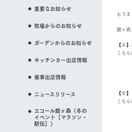
イベント/フェア
花のある美しい自
重要なお知らせ
わりを存分に味わ
もうま
営業時間・料金
牧場からのお知らせ
交通アクセス
レストラン
館ヶ森
動物とふれあう
よくいただく質問
牧場の生産品を知
ガーデンからのお知らせ
い、ビュッフェス
【Ａ】
団体のお客様へ
50周年ヒスト
こちら
周遊バス
ペットをお連れのお客様へ
キッチンカー出店情報
・高
アークグループの
牧場マップを見る
記念し、これま
お問い合わせ・資料請求
牧場内を巡る周遊
・
とめた映像を制
催事出店情報
・
た。（動画サイ
【Ｂ】
ニュースリリース
こちら
営業時間・料金
交通アクセス
・
エコール館ヶ森（冬の
イベント［マラソン・
・高
駅伝］）
・高