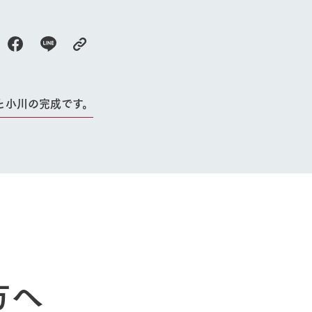
牧場に行く
私たちの取
今日の牧場
育てる
森について
館ヶ森エリアについて
つくる
イベント
つなげる
と小川の完成です。
の想い
牧場の楽しみ方
循環する
Ark館ヶ森
フラワーガーデン
に向けて
動物とふれあう
生産品を見
アクティビティ・体験
レストラン
トリー映像
生産品一覧
ショップ／お買い物
館ヶ森高原豚
牧場マップ
生産品への想
周遊バスのご案内
Arkfarm Wed
営業時間・料金
方へ
アクセス
Arkfarm 
ペットをお連れのお客様へ