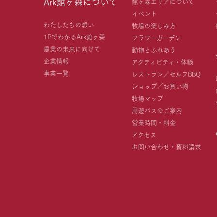
Ark館ヶ森について
館ヶ森エリアについて
イベント
わたしたちの想い
牧場の楽しみ方
1PでわかるArk館ヶ森
フラワーガーデン
農業の未来に向けて
動物とふれあう
企業情報
アクティビティ・体験
事業一覧
レストラン／セルフBBQ
ショップ／お買い物
牧場マップ
周遊バスのご案内
営業時間・料金
アクセス
お問い合わせ・資料請求