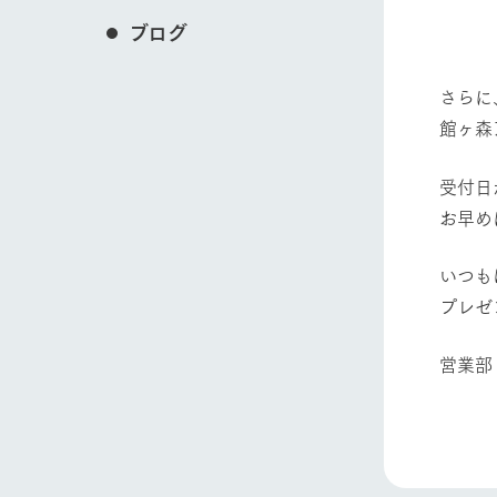
・高
ブログ
・無
さらに
館ヶ森
受付日
お早め
いつも
プレゼ
営業部