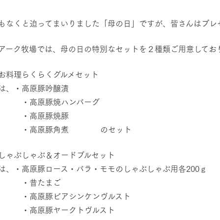
レストラン/BBQ
然環境の中、季節の移り変
触れて、感じて、学ぶ。館ヶ森の雄大な
う
なかで動物とふれあう
もなくと迫ってまいりました「母の日」ですが、皆さんはプレ
ショップ／お買い物
アーク牧場では、母の日の特別なセットを２種類ご用意してお
アクティビティ/体験
り尽くした料理人が腕を振
丹精込めて育てた生産品をはじめ、牧場
タイルで提供
逸品を取り揃えた店舗
お料理らくらくグルメセット
リー映像
は、・高原豚吟醸漬
原豚焼ハンバーグ
創業50周年を
周遊バス
でのあゆみをま
バスのご案内
高原豚焼豚
作いたしまし
高原豚角煮 のセット
トが開きます）
しゃぶしゃぶ＆オードブルセット
は、・高原豚ロース・バラ・モモのしゃぶしゃぶ用各200ｇ
よくあるご質問
団体のお客様へ
ペ
昔たまご
原豚ビアシンケンヴルスト
原豚ヤークトヴルスト