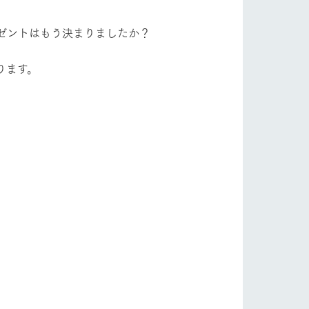
フラワーガーデン
自然
ツリーハウスや各種体験教室など、楽しみな
がら学べる様々なアクティビティ
ゼントはもう決まりましたか？
牧場マップ
ります。
ショップ/お買い物
産の
牧場マップのダウンロード
ットをお連れの
お客様へ
お問い合わせ