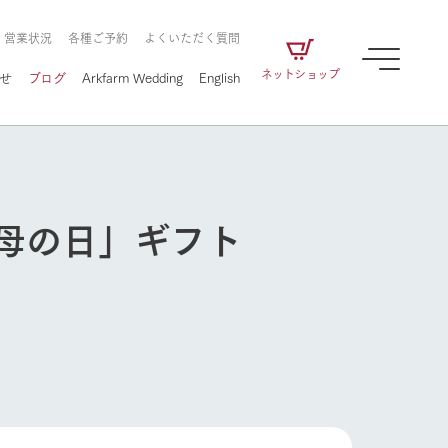
・営業状況
各種ご予約
よくいただく質問
ネットショップ
せ
ブログ
Arkfarm Wedding
English
母の日」ギフト
牧場の楽しみ方
ェアの
牧場スタッフが季節ごとの楽しみ方やシーン
別の楽しみ方をナビゲート
に向けて
想い
企業情報
循環する
牧場の楽しみ方
をはじめ、私たちが
届け、
の食品はすべて、「家
1972年から時代の変革とともに
この地で挑んできた
農業のために推進し
を描く
て食べさせられるも
歩んできたArk館ヶ森のヒストリ
循環型農業のかたち
の取り組みをご紹介
る」という一貫した
ーや会社概要など、株式会社ア
で作られています。
ークにまつわる情報をご紹介し
アクティビティ／体験
ます。