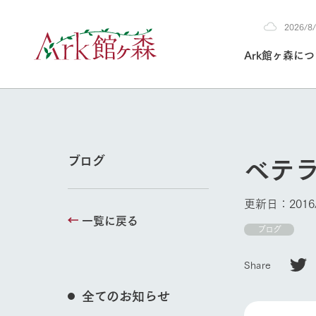
2026/
2026
Ark館ヶ森に
8/5
30°c
/
22°c
2026
(水)
Ark館ヶ森について
私たちの取り組み
生産品を見る
牧場へ行く
よく見られて
ベテ
ブログ
今日の牧場
本日の営業時間や
更新日：2016/
花状況などを毎日
一覧に戻る
1Pでわかる A
育てる
館ヶ森高原豚
ブログ
牧場トップ
私たちの創業ス
環境を整え、
岩手県館ヶ森地
施設・体験情
Share
事業領域・取り
豊かな命を育む
の中、徹底した
トピックを取り上
しい衛生管理の
わかりやすくご
て育てています。
全てのお知らせ
フラワーガ
イベント/フェア