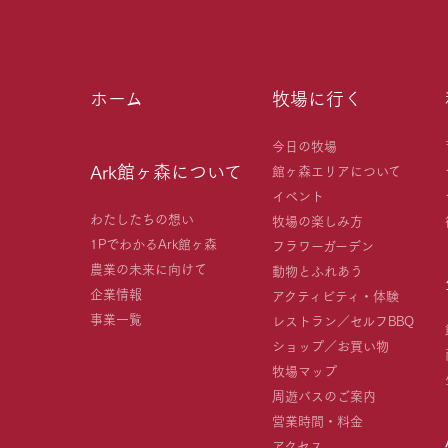
ホーム
牧場に行く
今日の牧場
Ark館ヶ森について
館ヶ森エリアについて
イベント
わたしたちの想い
牧場の楽しみ方
1PでわかるArk館ヶ森
フラワーガーデン
農業の未来に向けて
動物とふれあう
企業情報
アクティビティ・体験
事業一覧
レストラン／セルフBBQ
ショップ／お買い物
牧場マップ
周遊バスのご案内
営業時間・料金
アクセス