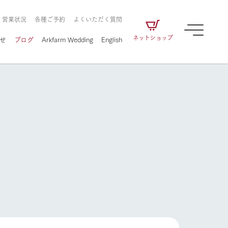
・営業状況
各種ご予約
よくいただく質問
ネットショップ
せ
ブログ
Arkfarm Wedding
English
牧場の楽しみ方
ェアの
牧場スタッフが季節ごとの楽しみ方やシーン
別の楽しみ方をナビゲート
に向けて
想い
企業情報
循環する
牧場の楽しみ方
をはじめ、私たちが
届け、
の食品はすべて、「家
1972年から時代の変革とともに
この地で挑んできた
農業のために推進し
を描く
て食べさせられるも
歩んできたArk館ヶ森のヒストリ
循環型農業のかたち
の取り組みをご紹介
る」という一貫した
ーや会社概要など、株式会社ア
で作られています。
ークにまつわる情報をご紹介し
アクティビティ／体験
ます。
フラワーガーデン