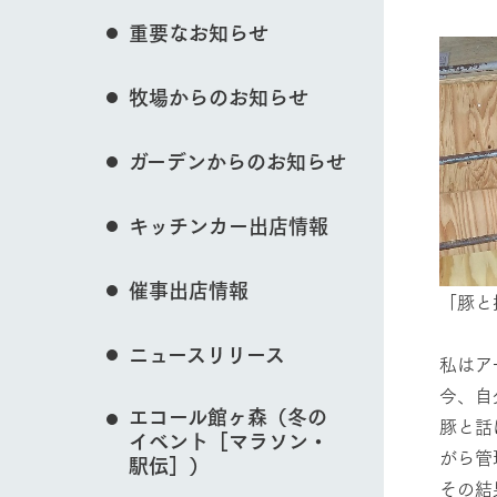
花のある美しい自
重要なお知らせ
わりを存分に味わ
営業時間・料金
牧場からのお知らせ
交通アクセス
レストラン
動物とふれあう
よくいただく質問
牧場の生産品を知
ガーデンからのお知らせ
い、ビュッフェス
団体のお客様へ
50周年ヒスト
周遊バス
ペットをお連れのお客様へ
キッチンカー出店情報
牧場マップを見る
アークグループの
記念し、これま
お問い合わせ・資料請求
牧場内を巡る周遊
とめた映像を制
催事出店情報
た。（動画サイ
「豚
ニュースリリース
私はア
営業時間・料金
交通アクセス
今、自
エコール館ヶ森（冬の
豚と話
イベント［マラソン・
がら管
駅伝］）
その結