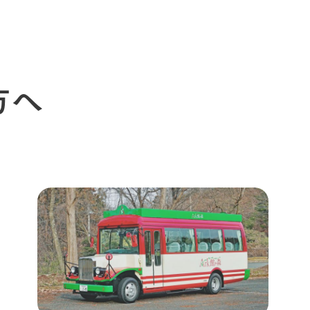
イベント
つなげる
の想い
牧場の楽しみ方
循環する
Ark館ヶ森
フラワーガーデン
に向けて
動物とふれあう
生産品を見
アクティビティ・体験
方へ
レストラン
トリー映像
生産品一覧
ショップ／お買い物
館ヶ森高原豚
牧場マップ
生産品への想
周遊バスのご案内
Arkfarm Wed
営業時間・料金
アクセス
Arkfarm 
ペットをお連れのお客様へ
よくいただく質問