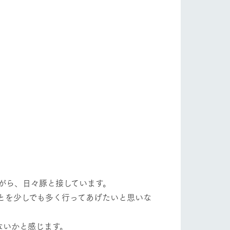
自然
ツリーハウスや各種体験教室など、楽しみな
がら学べる様々なアクティビティ
牧場マップ
ショップ/お買い物
産の
牧場マップのダウンロード
ットをお連れの
お客様へ
お問い合わせ
がら、日々豚と接しています。
とを少しでも多く行ってあげたいと思いな
ないかと感じます。