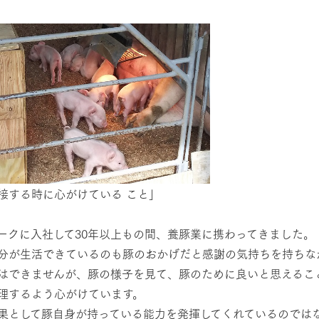
然環境の中、季節の移り変
触れて、感じて、学ぶ。館ヶ森の雄大な
う
なかで動物とふれあう
ショップ／お買い物
アクティビティ/体験
り尽くした料理人が腕を振
丹精込めて育てた生産品をはじめ、牧場
タイルで提供
逸品を取り揃えた店舗
リー映像
周遊バス
創業50周年を
でのあゆみをま
バスのご案内
作いたしまし
トが開きます）
と接する時に心がけている こと」
ークに入社して30年以上もの間、養豚業に携わってきました。
よくあるご質問
団体のお客様へ
ペ
分が生活できているのも豚のおかげだと感謝の気持ちを持ちな
はできませんが、豚の様子を見て、豚のために良いと思えるこ
理するよう心がけています。
果として豚自身が持っている能力を発揮してくれているのでは