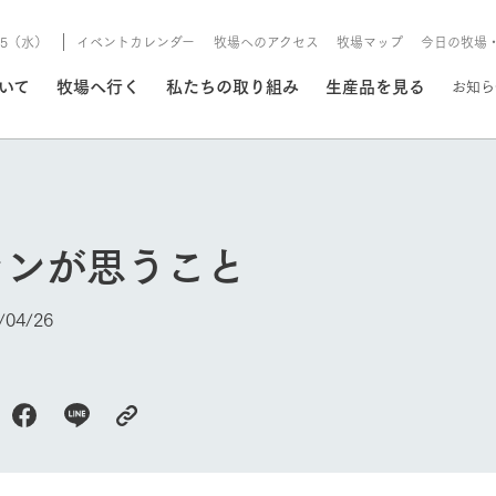
8/5（水）
イベントカレンダー
牧場へのアクセス
牧場マップ
今日の牧場
/8/5（水）
ついて
牧場へ行く
私たちの取り組み
生産品を見る
お知ら
いる情報
ランが思うこと
・営業案内
イベント/フェア
牧場の天気、ガーデンの開
04/26
Ark館ヶ森で開催しているイベント・フ
更新
情報やスケジュール
rk館ヶ森
わたしたちの想い
つくる
生産品一覧
農業の未来
つなげる
生産品への
今日の牧場
トーリーから、
域の豊かな自然
生きることは食べること。「食
おいしさと安心を、
健やかで笑顔溢れる毎日のため
循環型農業
食を人々に
Ark館ヶ森
報
組みまで、関連
こだわりと、厳
はいのち」の理念に込められた
まっすぐにつくる
に、安全・安心で高品質なもの
持続可能な
未来への輪
族に安心し
げながら1Pで
元、愛情を込め
想いや、農業を未来につなぐた
だけをつくっています。
ている3つ
のだけを作
紹介します。
めの使命をお伝えします。
します。
信念のもと
ーデン
動物とふれあう
レストラン/BBQ