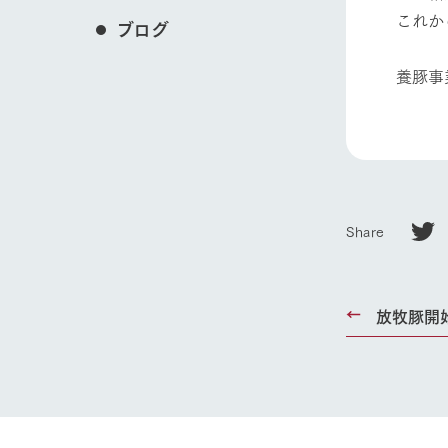
これか
ブログ
養豚事
Share
放牧豚開
ホーム
Ark館ヶ