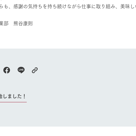
らも、感謝の気持ちを持ち続けながら仕事に取り組み、美味し
業部 熊谷康則
始しました！
牧場に行く
私たちの取
今日の牧場
育てる
森について
館ヶ森エリアについて
つくる