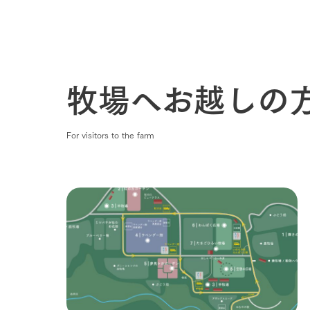
わたしたち
1Pでわかる
農業の未来
企業情報
牧場へお越しの
事業一覧
50周年ヒス
For visitors to the farm