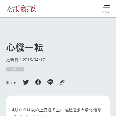
MENU
30°c
/
22°c
30°c
/
22°c
8/8
8/8
2026
2026
(土)
(土)
心機一転
牧場へ行
よく見られている情報
く
ホーム
更新日：2016/04/17
今日の牧
イベン
牧場の楽
場・営業
ト/フェ
しみ方
Ark館ヶ森について
ブログ
案内
ア
牧場スタッフが
本日の営業時間
Ark館ヶ森で開
季節ごとの楽し
Share
牧場に行く
や牧場の天気、
催しているイベ
み方やシーン別
ガーデンの開花
ント・フェアの
の楽しみ方をナ
状況などを毎日
情報やスケジュ
ビゲート
更新
ール
私たちの取り組み
4月からは坂の上農場で主に堆肥運搬と浄化槽を
生産品を見る