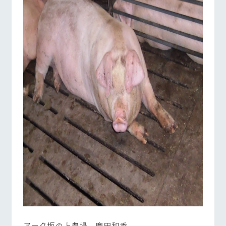
営業時間・料金
交通アクセス
お問い合
牧場内を巡る周
わせ・資
遊バスのご案内
料請求
よくあるご質問
団体のお客様へ
個人情報取扱いについて
ペットをお連れの
お問い合わせ
お客様へ
アーク坂の上農場 廣田和秀