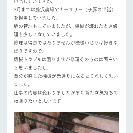
担当していますが、
施設・体験情報
牧場トップ
今日の牧場
牧場の楽しみ方
3月までは藤沢農場でナーサリー（子豚の世話）
ArkFarm Wedding
フラワー
動物とふ
アクティ
を担当していました。
ガーデン
れあう
ビティ／
豚の管理もしていましたが、機械が壊れたとき修
体験
花のある美しい
触れて、感じ
理も少しこなしていました。
イベント/フェア
レストラン/BBQ
フラワーガーデン
ツリーハウスや
自然環境の中、
て、学ぶ。館ヶ
お知らせ
修理は得意ではありませんが機械いじりは好きな
各種体験教室な
季節の移り変わ
森の雄大な自然
ど、楽しみなが
りを存分に味わ
なかで動物とふ
ブログ
ほうですので、
ら学べる様々な
う
れあう
アクティビティ
機械トラブルは困りますが修理そのものは面白い
お問い合わせ・資料請求
動物とふれあう
アクティビティ/体験
ショップ/お買い物
営業時
と思いましたし、
生産品カタログ・資料DL
間・料金
レストラ
ショップ
牧場マッ
自分が直した機械が元通りになるとうれしく思い
ン
／お買い
プ
交通アク
English (Google Translate)
物
ました。
セス
牧場の生産品を
牧場マップのダ
仕事の内容は変わりましたがまた新たな気持ちで
丹精込めて育て
知り尽くした料
ウンロード
よくいた
牧場マップを見る
周遊バス
だく質問
た生産品をはじ
理人が腕を振
頑張りたいと思います。
ネットショップ
め、牧場産の逸
い、ビュッフェ
団体のお
品を取り揃えた
スタイルで提供
客様へ
店舗
ペットを
お連れの
周遊バス
お客様へ