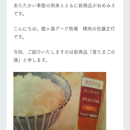
施設・体験情報
あたたかい季節の到来とともに新商品がおめみえ
牧場トップ
今日の牧場
牧場の楽しみ方
です。
ArkFarm Wedding
フラワー
動物とふ
アクティ
ガーデン
れあう
ビティ／
体験
こんにちは。館ヶ森アーク牧場 精肉の佐藤正行
花のある美しい
触れて、感じ
です。
ツリーハウスや
自然環境の中、
て、学ぶ。館ヶ
お知らせ
イベント/フェア
レストラン/BBQ
フラワーガーデン
各種体験教室な
季節の移り変わ
森の雄大な自然
ど、楽しみなが
りを存分に味わ
なかで動物とふ
ブログ
今回、ご紹介いたしますのは新商品「昔たまごの
ら学べる様々な
う
れあう
アクティビティ
お問い合わせ・資料請求
滴」と申します。
営業時
生産品カタログ・資料DL
動物とふれあう
アクティビティ/体験
ショップ/お買い物
間・料金
レストラ
ショップ
牧場マッ
ン
／お買い
プ
交通アク
English (Google Translate)
物
セス
牧場の生産品を
牧場マップのダ
丹精込めて育て
知り尽くした料
ウンロード
よくいた
だく質問
た生産品をはじ
理人が腕を振
牧場マップを見る
周遊バス
ネットショップ
め、牧場産の逸
い、ビュッフェ
団体のお
品を取り揃えた
スタイルで提供
客様へ
店舗
ペットを
お連れの
周遊バス
お客様へ