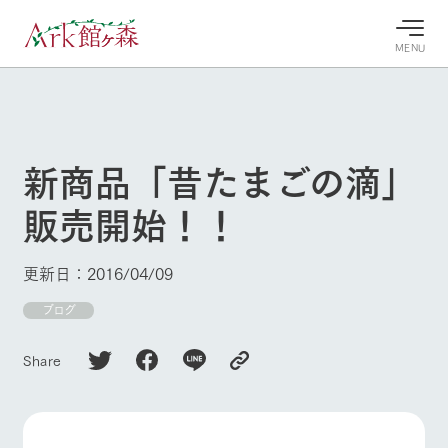
MENU
30°c
/
22°c
30°c
/
22°c
8/8
8/8
2026
2026
(土)
(土)
新商品「昔たまごの滴」
牧場へ行
よく見られている情報
販売開始！！
く
ホーム
今日の牧
イベン
牧場の楽
場・営業
ト/フェ
しみ方
Ark館ヶ森について
更新日：2016/04/09
案内
ア
牧場スタッフが
本日の営業時間
Ark館ヶ森で開
ブログ
季節ごとの楽し
牧場に行く
や牧場の天気、
催しているイベ
み方やシーン別
ガーデンの開花
ント・フェアの
の楽しみ方をナ
Share
状況などを毎日
情報やスケジュ
ビゲート
更新
ール
私たちの取り組み
生産品を見る