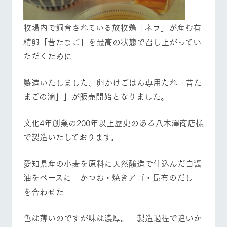
お問い合
牧場内を巡る周
営業時間・料金
交通アクセス
わせ・資
遊バスのご案内
料請求
牧場内で飼育されている放牧鶏「ネラ」が産む有
よくあるご質問
団体のお客様へ
個人情報取扱いについて
精卵「昔たまご」を最高の状態で召し上がってい
ただくために
ペットをお連れの
お問い合わせ
お客様へ
製造いたしました、卵かけごはん専用たれ「昔た
まごの滴」」が販売開始となりました。
文化4年創業の200年以上歴史のある八木澤商店様
で製造いたしております。
愛知県産の小麦を原料に天然醸造で仕込んだ白醤
油をベースに かつお・焼きアゴ・昆布のだし
を合わせた
色は薄いのですが味は濃厚。 製造過程で追いか