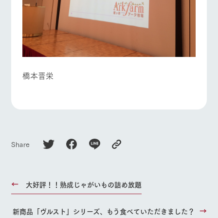
お問い合
牧場内を巡る周
わせ・資
よくあるご質問
団体のお客様へ
遊バスのご案内
料請求
ペットをお連れの
個人情報取扱いについて
お問い合わせ
お客様へ
橋本晋栄
Share
大好評！！熟成じゃがいもの詰め放題
新商品「ヴルスト」シリーズ、もう食べていただきました？