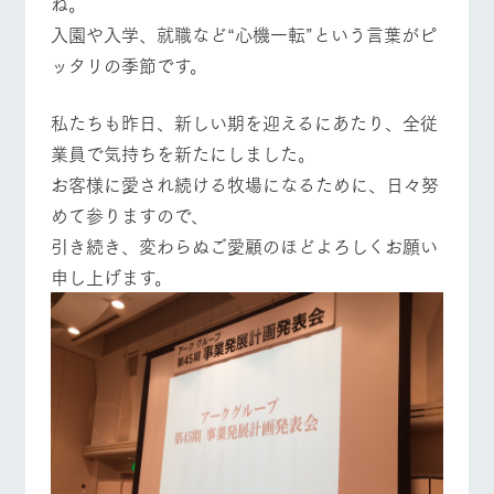
ね。
施設・体験情報
入園や入学、就職など“心機一転”という言葉がピ
ArkFarm Wedding
フラワー
動物とふ
アクティ
ッタリの季節です。
ガーデン
れあう
ビティ／
体験
イベント/フェア
レストラン/BBQ
フラワーガーデン
花のある美しい
触れて、感じ
私たちも昨日、新しい期を迎えるにあたり、全従
ツリーハウスや
自然環境の中、
て、学ぶ。館ヶ
お知らせ
業員で気持ちを新たにしました。
各種体験教室な
季節の移り変わ
森の雄大な自然
ど、楽しみなが
りを存分に味わ
なかで動物とふ
お客様に愛され続ける牧場になるために、日々努
ブログ
ら学べる様々な
う
れあう
めて参りますので、
アクティビティ
動物とふれあう
アクティビティ/体験
ショップ/お買い物
お問い合わせ・資料請求
引き続き、変わらぬご愛顧のほどよろしくお願い
営業時
生産品カタログ・資料DL
間・料金
レストラ
ショップ
牧場マッ
申し上げます。
ン
／お買い
プ
交通アク
English (Google Translate)
物
セス
牧場の生産品を
牧場マップのダ
牧場マップを見る
周遊バス
丹精込めて育て
知り尽くした料
ウンロード
よくいた
だく質問
た生産品をはじ
理人が腕を振
ネットショップ
め、牧場産の逸
い、ビュッフェ
団体のお
品を取り揃えた
スタイルで提供
客様へ
店舗
ペットを
お連れの
周遊バス
お客様へ
営業時間・料金
交通アクセス