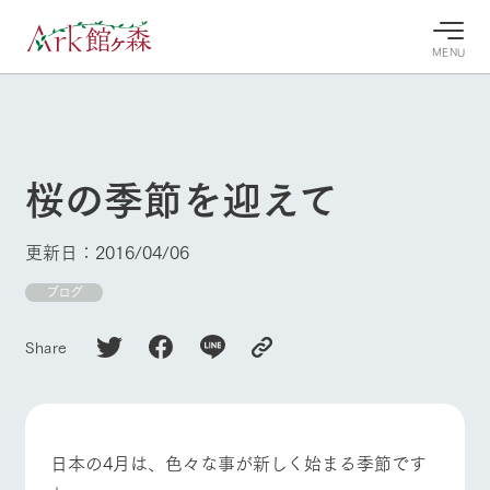
MENU
30°c
/
22°c
30°c
/
22°c
8/7
8/7
2026
2026
(金)
(金)
桜の季節を迎えて
牧場へ行
よく見られている情報
く
ホーム
更新日：2016/04/06
今日の牧
イベン
牧場の楽
場・営業
ト/フェ
しみ方
Ark館ヶ森について
ブログ
案内
ア
牧場スタッフが
本日の営業時間
Ark館ヶ森で開
季節ごとの楽し
Share
牧場に行く
や牧場の天気、
催しているイベ
み方やシーン別
ガーデンの開花
ント・フェアの
の楽しみ方をナ
状況などを毎日
情報やスケジュ
ビゲート
更新
ール
私たちの取り組み
日本の4月は、色々な事が新しく始まる季節です
牧場トップ
今日の牧場
牧場の楽しみ方
生産品を見る