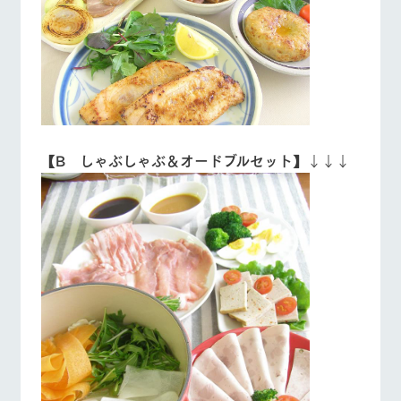
お問い合
牧場内を巡る周
わせ・資
遊バスのご案内
料請求
営業時間・料金
交通アクセス
個人情報取扱いについて
よくあるご質問
団体のお客様へ
ペットをお連れの
お問い合わせ
お客様へ
【B しゃぶしゃぶ＆オードブルセット】
↓↓↓