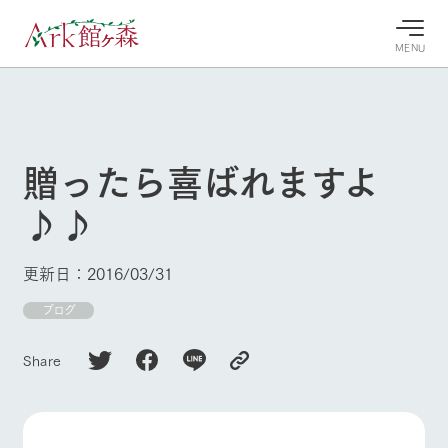
MENU
30°c
/
22°c
30°c
/
22°c
8/9
8/9
2026
2026
(日)
(日)
贈ったら喜ばれますよ
牧場へ行
よく見られている情報
♪♪
く
ホーム
今日の牧
イベン
牧場の楽
場・営業
ト/フェ
しみ方
Ark館ヶ森について
更新日：2016/03/31
案内
ア
牧場スタッフが
本日の営業時間
Ark館ヶ森で開
ブログ
季節ごとの楽し
牧場に行く
や牧場の天気、
催しているイベ
み方やシーン別
ガーデンの開花
ント・フェアの
の楽しみ方をナ
Share
状況などを毎日
情報やスケジュ
ビゲート
更新
ール
私たちの取り組み
生産品を見る