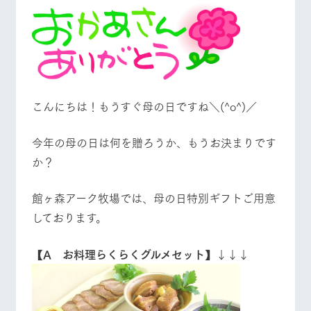
施設・体験情報
牧場トップ
今日の牧場
牧場の楽しみ方
ArkFarm Wedding
フラワー
動物とふ
アクティ
ガーデン
れあう
ビティ／
体験
花のある美しい
触れて、感じ
ツリーハウスや
自然環境の中、
て、学ぶ。館ヶ
お知らせ
各種体験教室な
季節の移り変わ
森の雄大な自然
こんにちは！もうすぐ母の日ですね＼(^o^)／
イベント/フェア
レストラン/BBQ
フラワーガーデン
ど、楽しみなが
りを存分に味わ
なかで動物とふ
ブログ
ら学べる様々な
う
れあう
アクティビティ
お問い合わせ・資料請求
今年の母の日は何を贈ろうか、もうお決まりです
営業時
か？
生産品カタログ・資料DL
間・料金
レストラ
ショップ
牧場マッ
ン
／お買い
プ
動物とふれあう
アクティビティ/体験
ショップ/お買い物
交通アク
English (Google Translate)
物
館ヶ森アーク牧場では、母の日特別ギフトご用意
セス
牧場の生産品を
牧場マップのダ
丹精込めて育て
しております。
知り尽くした料
ウンロード
よくいた
だく質問
た生産品をはじ
理人が腕を振
ネットショップ
め、牧場産の逸
い、ビュッフェ
団体のお
品を取り揃えた
【A お料理らくらくグルメセット】
↓↓↓
スタイルで提供
牧場マップを見る
周遊バス
客様へ
店舗
ペットを
お連れの
周遊バス
お客様へ