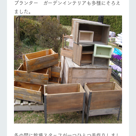
プランター ガーデンインテリアも多様にそろえ
お問い合
牧場内を巡る周
わせ・資
ました。
遊バスのご案内
料請求
営業時間・料金
交通アクセス
個人情報取扱いについて
よくあるご質問
団体のお客様へ
ペットをお連れの
お問い合わせ
お客様へ
冬の間に牧場スタッフが一つひとつ手作りしまし