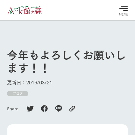
MENU
30°c
/
22°c
30°c
/
22°c
8/9
8/9
2026
2026
(日)
(日)
今年もよろしくお願いし
牧場へ行
よく見られている情報
ます！！
く
ホーム
今日の牧
イベン
牧場の楽
場・営業
ト/フェ
しみ方
Ark館ヶ森について
更新日：2016/03/21
案内
ア
牧場スタッフが
本日の営業時間
Ark館ヶ森で開
ブログ
季節ごとの楽し
牧場に行く
や牧場の天気、
催しているイベ
み方やシーン別
ガーデンの開花
ント・フェアの
の楽しみ方をナ
Share
状況などを毎日
情報やスケジュ
ビゲート
更新
ール
私たちの取り組み
生産品を見る