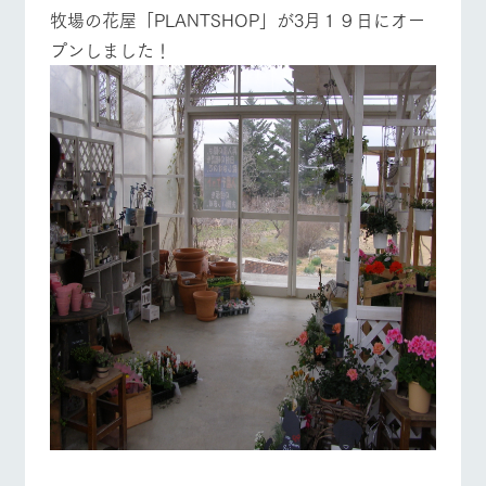
施設・体験情報
牧場の花屋「PLANTSHOP」が3月１９日にオー
プンしました！
ArkFarm Wedding
フラワー
動物とふ
アクティ
ガーデン
れあう
ビティ／
牧場トップ
今日の牧場
牧場の楽しみ方
体験
花のある美しい
触れて、感じ
ツリーハウスや
自然環境の中、
て、学ぶ。館ヶ
お知らせ
各種体験教室な
季節の移り変わ
森の雄大な自然
ど、楽しみなが
りを存分に味わ
なかで動物とふ
ブログ
イベント/フェア
レストラン/BBQ
フラワーガーデン
ら学べる様々な
う
れあう
アクティビティ
お問い合わせ・資料請求
営業時
生産品カタログ・資料DL
間・料金
レストラ
ショップ
牧場マッ
ン
／お買い
プ
交通アク
English (Google Translate)
物
動物とふれあう
アクティビティ/体験
ショップ/お買い物
セス
牧場の生産品を
牧場マップのダ
丹精込めて育て
知り尽くした料
ウンロード
よくいた
だく質問
た生産品をはじ
理人が腕を振
ネットショップ
め、牧場産の逸
い、ビュッフェ
団体のお
品を取り揃えた
スタイルで提供
客様へ
店舗
牧場マップを見る
周遊バス
ペットを
お連れの
周遊バス
お客様へ