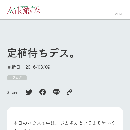
MENU
30°c
/
22°c
30°c
/
22°c
8/9
8/9
2026
2026
(日)
(日)
定植待ちデス。
牧場へ行
よく見られている情報
く
ホーム
更新日：2016/03/09
今日の牧
イベン
牧場の楽
場・営業
ト/フェ
しみ方
Ark館ヶ森について
ブログ
案内
ア
牧場スタッフが
本日の営業時間
Ark館ヶ森で開
季節ごとの楽し
Share
牧場に行く
や牧場の天気、
催しているイベ
み方やシーン別
ガーデンの開花
ント・フェアの
の楽しみ方をナ
状況などを毎日
情報やスケジュ
ビゲート
更新
ール
私たちの取り組み
本日のハウスの中は、ポカポカというより暑いく
生産品を見る