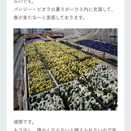
らいです。
施設・体験情報
牧場トップ
今日の牧場
牧場の楽しみ方
パンジー・ビオラの薫りがハウス内に充満して、
ArkFarm Wedding
フラワー
動物とふ
アクティ
春が来たな～と実感しております。
ガーデン
れあう
ビティ／
体験
花のある美しい
触れて、感じ
ツリーハウスや
イベント/フェア
レストラン/BBQ
フラワーガーデン
自然環境の中、
て、学ぶ。館ヶ
お知らせ
各種体験教室な
季節の移り変わ
森の雄大な自然
ど、楽しみなが
りを存分に味わ
なかで動物とふ
ブログ
ら学べる様々な
う
れあう
アクティビティ
お問い合わせ・資料請求
営業時
動物とふれあう
アクティビティ/体験
ショップ/お買い物
生産品カタログ・資料DL
間・料金
レストラ
ショップ
牧場マッ
ン
／お買い
プ
交通アク
English (Google Translate)
物
セス
牧場の生産品を
牧場マップのダ
丹精込めて育て
知り尽くした料
ウンロード
よくいた
だく質問
た生産品をはじ
理人が腕を振
牧場マップを見る
周遊バス
ネットショップ
め、牧場産の逸
い、ビュッフェ
団体のお
品を取り揃えた
スタイルで提供
客様へ
店舗
ペットを
満開です。
お連れの
周遊バス
お客様へ
もう少し、暖かくならないと植えられないので楽