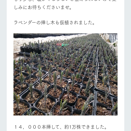
お問い合
営業時間・料金
交通アクセス
牧場内を巡る周
しみにお待ちくださいませ。
わせ・資
遊バスのご案内
料請求
よくあるご質問
団体のお客様へ
個人情報取扱いについて
ラベンダーの挿し木も仮植されました。
ペットをお連れの
お問い合わせ
お客様へ
１４，０００本挿して、約1万株できました。