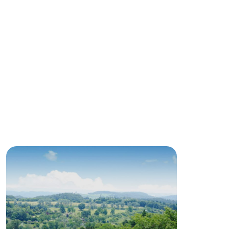
る
い
ネットショップ
ding
Wedding