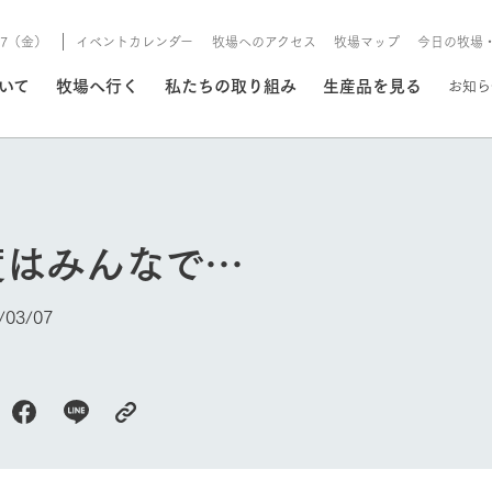
8/7（金）
イベントカレンダー
牧場へのアクセス
牧場マップ
今日の牧場
/8/7（金）
ついて
牧場へ行く
私たちの取り組み
生産品を見る
お知ら
いる情報
度はみんなで…
・営業案内
イベント/フェア
牧場の天気、ガーデンの開
03/07
Ark館ヶ森で開催しているイベント・フ
更新
情報やスケジュール
rk館ヶ森
わたしたちの想い
つくる
生産品一覧
農業の未来
つなげる
生産品への
今日の牧場
トーリーから、
域の豊かな自然
生きることは食べること。「食
おいしさと安心を、
健やかで笑顔溢れる毎日のため
循環型農業
食を人々に
Ark館ヶ森
報
組みまで、関連
こだわりと、厳
はいのち」の理念に込められた
まっすぐにつくる
に、安全・安心で高品質なもの
持続可能な
未来への輪
族に安心し
げながら1Pで
元、愛情を込め
想いや、農業を未来につなぐた
だけをつくっています。
ている3つ
のだけを作
紹介します。
めの使命をお伝えします。
します。
信念のもと
ーデン
動物とふれあう
レストラン/BBQ