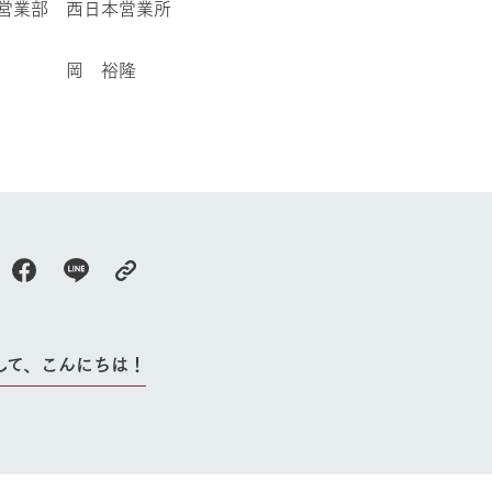
部 西日本営業所
 裕隆
して、こんにちは！
牧場に行く
私たちの取
今日の牧場
育てる
森について
館ヶ森エリアについて
つくる