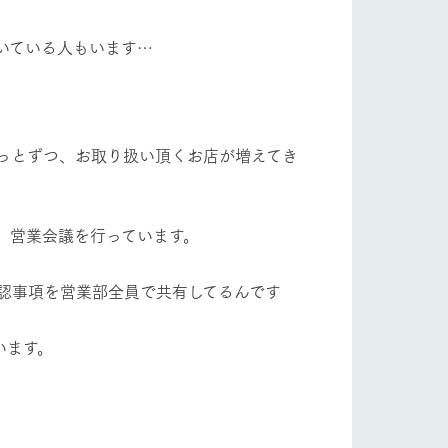
自然
ツリーハウスや各種体験教室など、楽しみな
がら学べる様々なアクティビティ
いている人もいます…
牧場マップ
ショップ/お買い物
産の
牧場マップのダウンロード
っとずつ、お取り扱い頂くお店が増えてき
、営業会議を行っています。
認事項を営業部全員で共有してるんです
ットをお連れの
お客様へ
お問い合わせ
います。