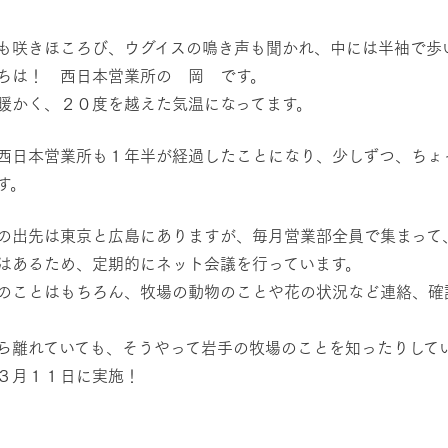
然環境の中、季節の移り変
触れて、感じて、学ぶ。館ヶ森の雄大な
う
なかで動物とふれあう
も咲きほころび、ウグイスの鳴き声も聞かれ、中には半袖で歩
ちは！ 西日本営業所の 岡 です。
ショップ／お買い物
アクティビティ/体験
暖かく、２０度を越えた気温になってます。
り尽くした料理人が腕を振
丹精込めて育てた生産品をはじめ、牧場
タイルで提供
逸品を取り揃えた店舗
西日本営業所も１年半が経過したことになり、少しずつ、ちょ
リー映像
す。
周遊バス
創業50周年を
でのあゆみをま
バスのご案内
の出先は東京と広島にありますが、毎月営業部全員で集まって
作いたしまし
はあるため、定期的にネット会議を行っています。
トが開きます）
のことはもちろん、牧場の動物のことや花の状況など連絡、確
よくあるご質問
団体のお客様へ
ペ
ら離れていても、そうやって岩手の牧場のことを知ったりして
３月１１日に実施！