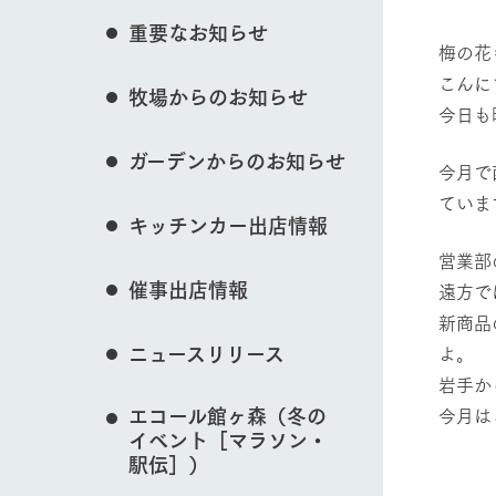
花のある美しい自
重要なお知らせ
わりを存分に味わ
梅の花
営業時間・料金
こんに
牧場からのお知らせ
交通アクセス
レストラン
動物とふれあう
今日も
よくいただく質問
牧場の生産品を知
ガーデンからのお知らせ
い、ビュッフェス
今月で
団体のお客様へ
50周年ヒスト
ていま
周遊バス
ペットをお連れのお客様へ
キッチンカー出店情報
牧場マップを見る
アークグループの
記念し、これま
お問い合わせ・資料請求
牧場内を巡る周遊
営業部
とめた映像を制
催事出店情報
遠方で
た。（動画サイ
新商品
ニュースリリース
よ。
営業時間・料金
交通アクセス
岩手か
エコール館ヶ森（冬の
今月は
イベント［マラソン・
駅伝］）