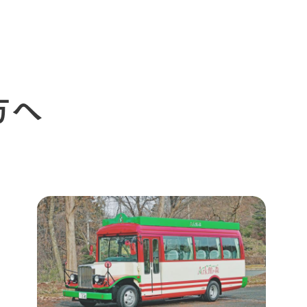
イベント
つなげる
の想い
牧場の楽しみ方
循環する
Ark館ヶ森
フラワーガーデン
に向けて
動物とふれあう
生産品を見
アクティビティ・体験
方へ
レストラン
トリー映像
生産品一覧
ショップ／お買い物
館ヶ森高原豚
牧場マップ
生産品への想
周遊バスのご案内
Arkfarm Wed
営業時間・料金
アクセス
Arkfarm 
ペットをお連れのお客様へ
よくいただく質問