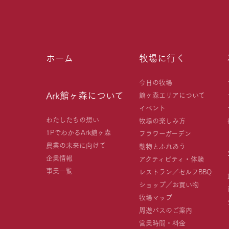
ホーム
牧場に行く
今日の牧場
Ark館ヶ森について
館ヶ森エリアについて
イベント
わたしたちの想い
牧場の楽しみ方
1PでわかるArk館ヶ森
フラワーガーデン
農業の未来に向けて
動物とふれあう
企業情報
アクティビティ・体験
事業一覧
レストラン／セルフBBQ
ショップ／お買い物
牧場マップ
周遊バスのご案内
営業時間・料金