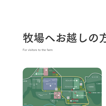
わたしたち
1Pでわかる
農業の未来
企業情報
牧場へお越しの
事業一覧
50周年ヒス
For visitors to the farm