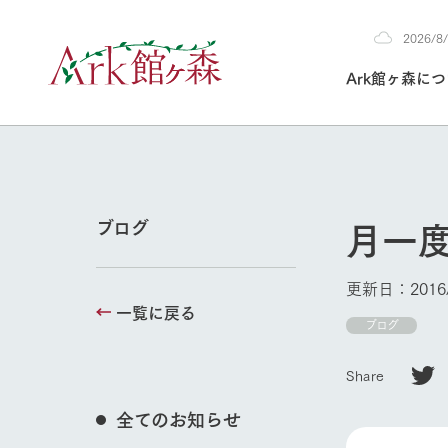
2026/
2026
Ark館ヶ森に
8/7
30°c
/
22°c
2026
(金)
Ark館ヶ森について
私たちの取り組み
生産品を見る
牧場へ行く
よく見られて
月一
ブログ
今日の牧場
本日の営業時間や
更新日：2016/
花状況などを毎日
一覧に戻る
1Pでわかる A
育てる
館ヶ森高原豚
ブログ
牧場トップ
私たちの創業ス
環境を整え、
岩手県館ヶ森地
施設・体験情
Share
事業領域・取り
豊かな命を育む
の中、徹底した
トピックを取り上
しい衛生管理の
わかりやすくご
て育てています。
全てのお知らせ
フラワーガ
イベント/フェア