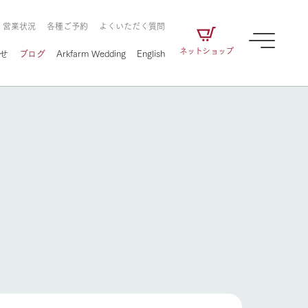
・営業状況
各種ご予約
よくいただく質問
ネットショップ
せ
ブログ
Arkfarm Wedding
English
牧場の楽しみ方
ェアの
牧場スタッフが季節ごとの楽しみ方やシーン
別の楽しみ方をナビゲート
に向けて
想い
企業情報
循環する
牧場の楽しみ方
をはじめ、私たちが
届け、
の食品はすべて、「家
1972年から時代の変革とともに
この地で挑んできた
農業のために推進し
を描く
て食べさせられるも
歩んできたArk館ヶ森のヒストリ
循環型農業のかたち
の取り組みをご紹介
る」という一貫した
ーや会社概要など、株式会社ア
で作られています。
ークにまつわる情報をご紹介し
アクティビティ／体験
ます。
フラワーガーデン