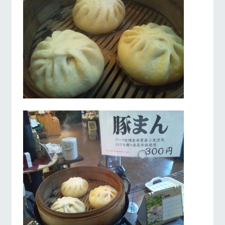
お問い合
牧場内を巡る周
わせ・資
営業時間・料金
交通アクセス
遊バスのご案内
料請求
個人情報取扱いについて
よくあるご質問
団体のお客様へ
ペットをお連れの
お問い合わせ
お客様へ