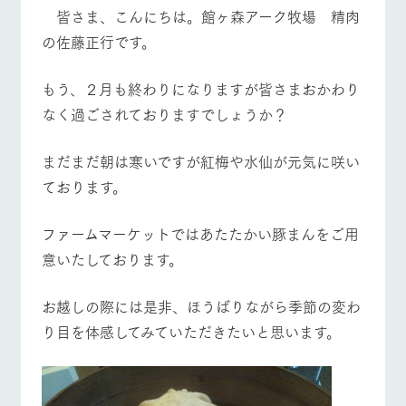
施設・体験情報
皆さま、こんにちは。館ヶ森アーク牧場 精肉
牧場トップ
今日の牧場
牧場の楽しみ方
の佐藤正行です。
ArkFarm Wedding
フラワー
動物とふ
アクティ
ガーデン
れあう
ビティ／
体験
もう、２月も終わりになりますが皆さまおかわり
花のある美しい
触れて、感じ
なく過ごされておりますでしょうか？
ツリーハウスや
自然環境の中、
て、学ぶ。館ヶ
お知らせ
各種体験教室な
季節の移り変わ
森の雄大な自然
イベント/フェア
レストラン/BBQ
フラワーガーデン
ど、楽しみなが
りを存分に味わ
なかで動物とふ
ブログ
まだまだ朝は寒いですが紅梅や水仙が元気に咲い
ら学べる様々な
う
れあう
アクティビティ
お問い合わせ・資料請求
ております。
営業時
生産品カタログ・資料DL
間・料金
レストラ
ショップ
牧場マッ
動物とふれあう
アクティビティ/体験
ショップ/お買い物
ファームマーケットではあたたかい豚まんをご用
ン
／お買い
プ
交通アク
English (Google Translate)
物
セス
意いたしております。
牧場の生産品を
牧場マップのダ
丹精込めて育て
知り尽くした料
ウンロード
よくいた
だく質問
た生産品をはじ
理人が腕を振
お越しの際には是非、ほうばりながら季節の変わ
ネットショップ
め、牧場産の逸
い、ビュッフェ
牧場マップを見る
周遊バス
団体のお
品を取り揃えた
り目を体感してみていただきたいと思います。
スタイルで提供
客様へ
店舗
ペットを
お連れの
周遊バス
お客様へ