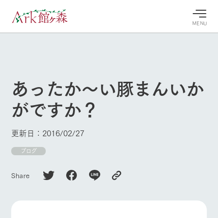
MENU
30°c
/
22°c
30°c
/
22°c
8/8
8/8
2026
2026
(土)
(土)
あったか～い豚まんいか
牧場へ行
よく見られている情報
がですか？
く
ホーム
今日の牧
イベン
牧場の楽
場・営業
ト/フェ
しみ方
Ark館ヶ森について
更新日：2016/02/27
案内
ア
牧場スタッフが
本日の営業時間
Ark館ヶ森で開
ブログ
季節ごとの楽し
牧場に行く
や牧場の天気、
催しているイベ
み方やシーン別
ガーデンの開花
ント・フェアの
の楽しみ方をナ
Share
状況などを毎日
情報やスケジュ
ビゲート
更新
ール
私たちの取り組み
生産品を見る