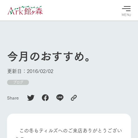
MENU
30°c
/
22°c
30°c
/
22°c
8/8
8/8
2026
2026
(土)
(土)
今月のおすすめ。
牧場へ行
よく見られている情報
く
ホーム
更新日：2016/02/02
今日の牧
イベン
牧場の楽
場・営業
ト/フェ
しみ方
Ark館ヶ森について
ブログ
案内
ア
牧場スタッフが
本日の営業時間
Ark館ヶ森で開
季節ごとの楽し
Share
牧場に行く
や牧場の天気、
催しているイベ
み方やシーン別
ガーデンの開花
ント・フェアの
の楽しみ方をナ
状況などを毎日
情報やスケジュ
ビゲート
更新
ール
私たちの取り組み
この冬もティルズへのご来店ありがとうござい
牧場トップ
今日の牧場
牧場の楽しみ方
生産品を見る