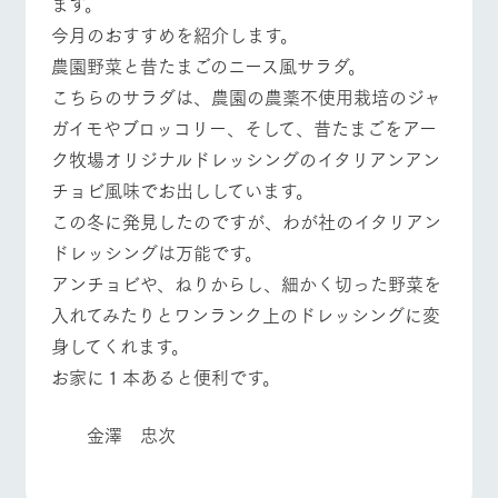
ます。
施設・体験情報
今月のおすすめを紹介します。
ArkFarm Wedding
フラワー
動物とふ
アクティ
農園野菜と昔たまごのニース風サラダ。
ガーデン
れあう
ビティ／
イベント/フェア
レストラン/BBQ
フラワーガーデン
こちらのサラダは、農園の農薬不使用栽培のジャ
体験
花のある美しい
触れて、感じ
ガイモやブロッコリー、そして、昔たまごをアー
ツリーハウスや
自然環境の中、
て、学ぶ。館ヶ
お知らせ
ク牧場オリジナルドレッシングのイタリアンアン
各種体験教室な
季節の移り変わ
森の雄大な自然
ど、楽しみなが
りを存分に味わ
なかで動物とふ
ブログ
チョビ風味でお出ししています。
ら学べる様々な
う
れあう
動物とふれあう
アクティビティ/体験
ショップ/お買い物
アクティビティ
この冬に発見したのですが、わが社のイタリアン
お問い合わせ・資料請求
営業時
ドレッシングは万能です。
生産品カタログ・資料DL
間・料金
レストラ
ショップ
牧場マッ
アンチョビや、ねりからし、細かく切った野菜を
ン
／お買い
プ
交通アク
English (Google Translate)
物
入れてみたりとワンランク上のドレッシングに変
セス
牧場マップを見る
周遊バス
牧場の生産品を
牧場マップのダ
身してくれます。
丹精込めて育て
知り尽くした料
ウンロード
よくいた
だく質問
た生産品をはじ
理人が腕を振
お家に１本あると便利です。
ネットショップ
め、牧場産の逸
い、ビュッフェ
団体のお
品を取り揃えた
スタイルで提供
客様へ
店舗
金澤 忠次
ペットを
お連れの
営業時間・料金
交通アクセス
周遊バス
お客様へ