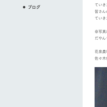
ていき
ブログ
皆さん
ていき
※写真
だやん
花泉農
佐々木