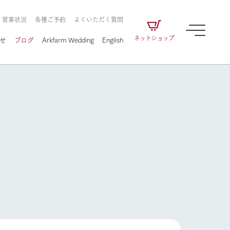
・営業状況
各種ご予約
よくいただく質問
ネットショップ
せ
ブログ
Arkfarm Wedding
English
牧場の楽しみ方
ェアの
牧場スタッフが季節ごとの楽しみ方やシーン
別の楽しみ方をナビゲート
に向けて
想い
企業情報
循環する
をはじめ、私たちが
届け、
の食品はすべて、「家
1972年から時代の変革とともに
この地で挑んできた
農業のために推進し
を描く
て食べさせられるも
歩んできたArk館ヶ森のヒストリ
循環型農業のかたち
の取り組みをご紹介
る」という一貫した
ーや会社概要など、株式会社ア
牧場の楽しみ方
で作られています。
ークにまつわる情報をご紹介し
アクティビティ／体験
ます。