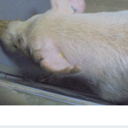
牧場に行く
私たちの取
今日の牧場
育てる
森について
館ヶ森エリアについて
つくる
イベント
つなげる
の想い
牧場の楽しみ方
循環する
Ark館ヶ森
フラワーガーデン
に向けて
動物とふれあう
生産品を見
アクティビティ・体験
レストラン
トリー映像
生産品一覧
ショップ／お買い物
館ヶ森高原豚
牧場マップ
生産品への想
周遊バスのご案内
Arkfarm Wed
営業時間・料金
アクセス
Arkfarm 
ペットをお連れのお客様へ