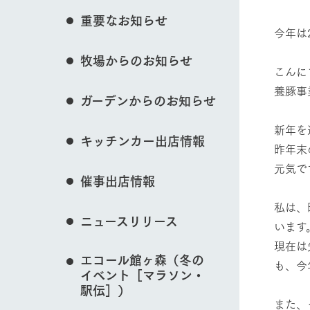
花のある美しい自
重要なお知らせ
わりを存分に味わ
今年は
営業時間・料金
イベント/フェア
牧場からのお知らせ
交通アクセス
レストラン
こんに
よくいただく質問
牧場の生産品を知
養豚事
ガーデンからのお知らせ
い、ビュッフェス
団体のお客様へ
動物とふれあう
50周年ヒスト
新年を
周遊バス
ペットをお連れのお客様へ
キッチンカー出店情報
アークグループの
昨年末
記念し、これま
お問い合わせ・資料請求
牧場内を巡る周遊
元気で
とめた映像を制
催事出店情報
た。（動画サイ
牧場マップを見る
私は、
ニュースリリース
います
現在は
エコール館ヶ森（冬の
も、今
イベント［マラソン・
営業時間・料金
交通アクセス
駅伝］）
また、