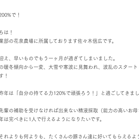
然環境の中、季節の移り変
触れて、感じて、学ぶ。館ヶ森の雄大な
う
なかで動物とふれあう
200%で！
レストラン/BBQ
ショップ／お買い物
ちは！
り尽くした料理人が腕を振
丹精込めて育てた生産品をはじめ、牧場
業部の花泉農場に所属しております佐々木信広です。
タイルで提供
逸品を取り揃えた店舗
アクティビティ/体験
リー映像
迎え、早いものでもう一ヶ月が過ぎてしまいました。
創業50周年を
の暖冬傾向から一変、大雪や寒波に見舞われ、波乱のスタート
でのあゆみをま
バスのご案内
す！
作いたしまし
トが開きます）
周遊バス
昨年は「自分の持てる力120%で頑張ろう！」と過ごしてきまし
。
先輩の補助を受けなければ出来ない精液採取（能力の高いお母
年は完ぺきに1人で行えるようになりたいです。
よくあるご質問
団体のお客様へ
ペ
それよりも何よりも、たくさんの豚さん達に好いてもらえるよ