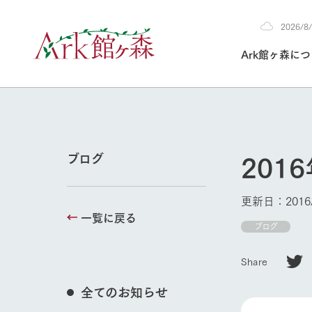
2026/
2026
Ark館ヶ森に
8/7
30°c
/
22°c
2026
(金)
Ark館ヶ森について
私たちの取り組み
生産品を見る
牧場へ行く
よく見られて
201
ブログ
今日の牧場
本日の営業時間や
更新日：2016/
花状況などを毎日
一覧に戻る
1Pでわかる A
育てる
館ヶ森高原豚
ブログ
私たちの創業ス
環境を整え、
岩手県館ヶ森地
施設・体験情
Share
事業領域・取り
豊かな命を育む
の中、徹底した
トピックを取り上
しい衛生管理の
牧場トップ
わかりやすくご
て育てています。
全てのお知らせ
フラワーガ