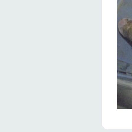
ホーム
Ark館ヶ
わたしたち
1Pでわかる
農業の未来
企業情報
事業一覧
50周年ヒス