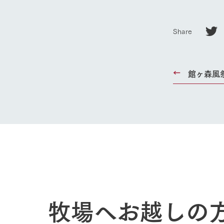
Share
館ヶ森風
牧場へお越しの