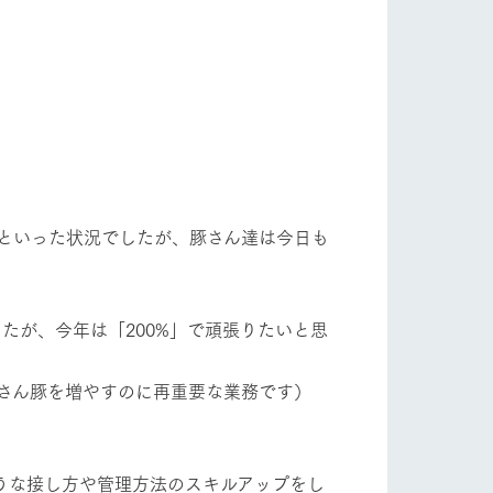
自然
ツリーハウスや各種体験教室など、楽しみな
がら学べる様々なアクティビティ
フラワーガーデン
牧場マップ
産の
牧場マップのダウンロード
ショップ/お買い物
といった状況でしたが、豚さん達は今日も
たが、今年は「200%」で頑張りたいと思
さん豚を増やすのに再重要な業務です）
ットをお連れの
お客様へ
お問い合わせ
うな接し方や管理方法のスキルアップをし