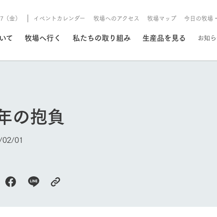
8/7（金）
イベントカレンダー
牧場へのアクセス
牧場マップ
今日の牧場
/8/7（金）
ついて
牧場へ行く
私たちの取り組み
生産品を見る
お知ら
いる情報
6年の抱負
・営業案内
イベント/フェア
牧場の天気、ガーデンの開
02/01
Ark館ヶ森で開催しているイベント・フ
更新
情報やスケジュール
rk館ヶ森
わたしたちの想い
つくる
生産品一覧
農業の未来
つなげる
生産品への
トーリーから、
域の豊かな自然
生きることは食べること。「食
おいしさと安心を、
健やかで笑顔溢れる毎日のため
循環型農業
食を人々に
Ark館ヶ森
報
組みまで、関連
こだわりと、厳
はいのち」の理念に込められた
まっすぐにつくる
に、安全・安心で高品質なもの
持続可能な
未来への輪
族に安心し
げながら1Pで
元、愛情を込め
想いや、農業を未来につなぐた
だけをつくっています。
ている3つ
のだけを作
今日の牧場
紹介します。
めの使命をお伝えします。
します。
信念のもと
ーデン
動物とふれあう