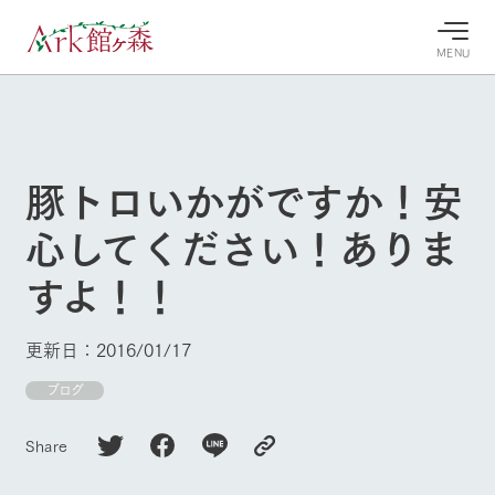
MENU
30°c
/
22°c
30°c
/
22°c
8/10
8/10
2026
2026
(月)
(月)
豚トロいかがですか！安
牧場へ行
よく見られている情報
心してください！ありま
く
ホーム
今日の牧
イベン
牧場の楽
すよ！！
場・営業
ト/フェ
しみ方
Ark館ヶ森について
案内
ア
牧場スタッフが
本日の営業時間
Ark館ヶ森で開
季節ごとの楽し
更新日：2016/01/17
牧場に行く
や牧場の天気、
催しているイベ
み方やシーン別
ガーデンの開花
ント・フェアの
の楽しみ方をナ
ブログ
状況などを毎日
情報やスケジュ
ビゲート
更新
ール
私たちの取り組み
Share
生産品を見る