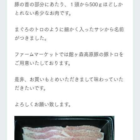
豚の首の部分にあたり、１頭から500ｇほどしか
お問い合
牧場内を巡る周
わせ・資
営業時間・料金
交通アクセス
とれない希少なお肉です。
遊バスのご案内
料請求
個人情報取扱いについて
よくあるご質問
団体のお客様へ
まぐろのトロのように細かく入ったサシから名前
ペットをお連れの
がつきました。
お問い合わせ
お客様へ
ファームマーケットでは館ヶ森高原豚の豚トロを
ご用意いたしております。
是非、お買いもとめいただきまして味わっていた
だきたいです。
よろしくお願い致します。