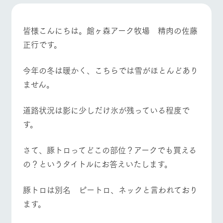
施設・体験情報
牧場トップ
今日の牧場
牧場の楽しみ方
ArkFarm Wedding
フラワー
動物とふ
アクティ
皆様こんにちは。館ヶ森アーク牧場 精肉の佐藤
ガーデン
れあう
ビティ／
正行です。
体験
花のある美しい
触れて、感じ
ツリーハウスや
自然環境の中、
て、学ぶ。館ヶ
お知らせ
イベント/フェア
レストラン/BBQ
フラワーガーデン
今年の冬は暖かく、こちらでは雪がほとんどあり
各種体験教室な
季節の移り変わ
森の雄大な自然
ど、楽しみなが
りを存分に味わ
なかで動物とふ
ません。
ブログ
ら学べる様々な
う
れあう
アクティビティ
お問い合わせ・資料請求
道路状況は影に少しだけ氷が残っている程度で
営業時
生産品カタログ・資料DL
間・料金
レストラ
ショップ
牧場マッ
動物とふれあう
アクティビティ/体験
ショップ/お買い物
す。
ン
／お買い
プ
交通アク
English (Google Translate)
物
セス
牧場の生産品を
牧場マップのダ
さて、豚トロってどこの部位？アークでも買える
丹精込めて育て
知り尽くした料
ウンロード
よくいた
の？というタイトルにお答えいたします。
だく質問
た生産品をはじ
理人が腕を振
ネットショップ
め、牧場産の逸
牧場マップを見る
周遊バス
い、ビュッフェ
団体のお
品を取り揃えた
スタイルで提供
客様へ
豚トロは別名 ピートロ、ネックと言われており
店舗
ペットを
ます。
お連れの
周遊バス
お客様へ