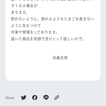
お問い合
すくなる場合が
牧場内を巡る周
わせ・資
よくあるご質問
団体のお客様へ
遊バスのご案内
料請求
あります。
個人情報取扱いについて
ペットをお連れの
割れないように、割れるようなたまごを産まない
お問い合わせ
お客様へ
ように気をつけて
作業や管理をしております。
届いた商品を笑顔で受けとって欲しいので。
佐藤光恵
Share