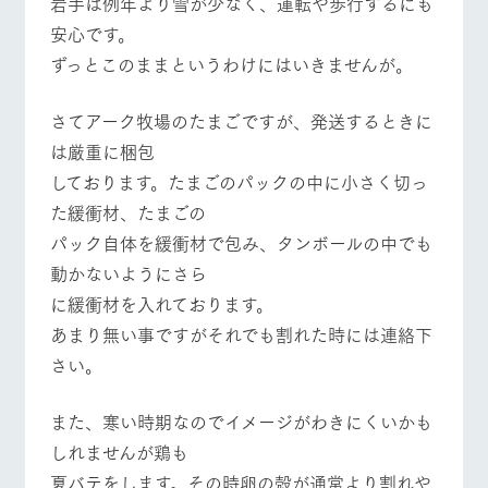
岩手は例年より雪が少なく、運転や歩行するにも
施設・体験情報
安心です。
ArkFarm Wedding
フラワー
動物とふ
アクティ
ずっとこのままというわけにはいきませんが。
ガーデン
れあう
ビティ／
体験
イベント/フェア
レストラン/BBQ
フラワーガーデン
花のある美しい
触れて、感じ
さてアーク牧場のたまごですが、発送するときに
ツリーハウスや
自然環境の中、
て、学ぶ。館ヶ
お知らせ
は厳重に梱包
各種体験教室な
季節の移り変わ
森の雄大な自然
ど、楽しみなが
りを存分に味わ
なかで動物とふ
しております。たまごのパックの中に小さく切っ
ブログ
ら学べる様々な
う
れあう
た緩衝材、たまごの
アクティビティ
お問い合わせ・資料請求
動物とふれあう
アクティビティ/体験
ショップ/お買い物
パック自体を緩衝材で包み、タンボールの中でも
営業時
生産品カタログ・資料DL
間・料金
レストラ
ショップ
牧場マッ
動かないようにさら
ン
／お買い
プ
交通アク
English (Google Translate)
物
に緩衝材を入れております。
セス
牧場の生産品を
牧場マップのダ
あまり無い事ですがそれでも割れた時には連絡下
丹精込めて育て
牧場マップを見る
周遊バス
知り尽くした料
ウンロード
よくいた
だく質問
た生産品をはじ
理人が腕を振
さい。
ネットショップ
め、牧場産の逸
い、ビュッフェ
団体のお
品を取り揃えた
スタイルで提供
客様へ
店舗
また、寒い時期なのでイメージがわきにくいかも
ペットを
しれませんが鶏も
お連れの
周遊バス
お客様へ
営業時間・料金
交通アクセス
夏バテをします。その時卵の殻が通常より割れや