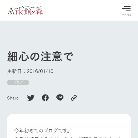
MENU
30°c
/
22°c
30°c
/
22°c
8/8
8/8
2026
2026
(土)
(土)
細心の注意で
牧場へ行
よく見られている情報
く
ホーム
更新日：2016/01/10
今日の牧
イベン
牧場の楽
場・営業
ト/フェ
しみ方
Ark館ヶ森について
ブログ
案内
ア
牧場スタッフが
本日の営業時間
Ark館ヶ森で開
季節ごとの楽し
Share
牧場に行く
や牧場の天気、
催しているイベ
み方やシーン別
ガーデンの開花
ント・フェアの
の楽しみ方をナ
状況などを毎日
情報やスケジュ
ビゲート
更新
ール
私たちの取り組み
今年初めてのブログです。
生産品を見る
牧場トップ
今日の牧場
牧場の楽しみ方