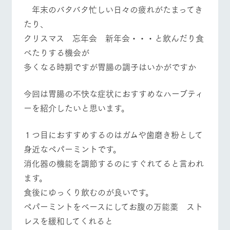
施設・体験情報
牧場トップ
今日の牧場
牧場の楽しみ方
年末のバタバタ忙しい日々の疲れがたまってき
たり、
ArkFarm Wedding
フラワー
動物とふ
アクティ
クリスマス 忘年会 新年会・・・と飲んだり食
ガーデン
れあう
ビティ／
体験
べたりする機会が
花のある美しい
触れて、感じ
イベント/フェア
レストラン/BBQ
フラワーガーデン
ツリーハウスや
自然環境の中、
て、学ぶ。館ヶ
多くなる時期ですが胃腸の調子はいかがですか
お知らせ
各種体験教室な
季節の移り変わ
森の雄大な自然
ど、楽しみなが
りを存分に味わ
なかで動物とふ
ブログ
ら学べる様々な
今回は胃腸の不快な症状におすすめなハーブティ
う
れあう
アクティビティ
お問い合わせ・資料請求
ーを紹介したいと思います。
動物とふれあう
アクティビティ/体験
ショップ/お買い物
営業時
生産品カタログ・資料DL
間・料金
レストラ
ショップ
牧場マッ
ン
／お買い
プ
１つ目におすすめするのはガムや歯磨き粉として
交通アク
English (Google Translate)
物
セス
身近なペパーミントです。
牧場の生産品を
牧場マップのダ
丹精込めて育て
知り尽くした料
ウンロード
よくいた
消化器の機能を調節するのにすぐれてると言われ
牧場マップを見る
周遊バス
だく質問
た生産品をはじ
理人が腕を振
ます。
ネットショップ
め、牧場産の逸
い、ビュッフェ
団体のお
品を取り揃えた
スタイルで提供
客様へ
食後にゆっくり飲むのが良いです。
店舗
ペパーミントをベースにしてお腹の万能薬 スト
ペットを
お連れの
レスを緩和してくれると
周遊バス
お客様へ
営業時間・料金
交通アクセス