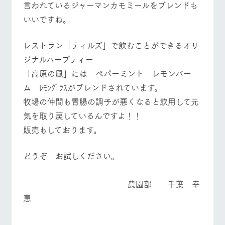
言われているジャーマンカモミールをブレンドも
お問い合
牧場内を巡る周
わせ・資
いいですね。
遊バスのご案内
料請求
よくあるご質問
団体のお客様へ
個人情報取扱いについて
ペットをお連れの
レストラン「ティルズ」で飲むことができるオリ
お問い合わせ
お客様へ
ジナルハーブティー
「高原の風」には ペパーミント レモンバー
ム ﾚﾓﾝｸﾞﾗｽがブレンドされています。
牧場の仲間も胃腸の調子が悪くなると飲用して元
気を取り戻しているんですよ！！
販売もしております。
どうぞ お試しください。
農園部 千葉 幸
恵