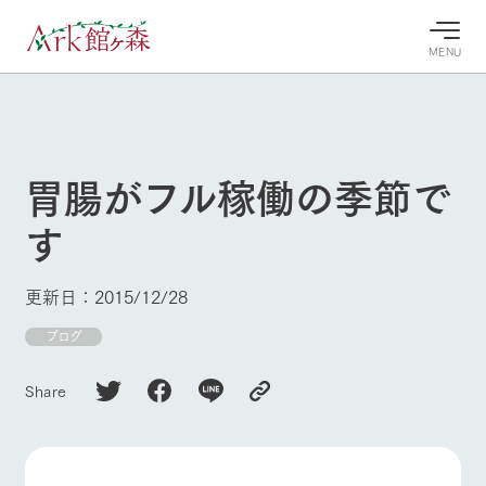
MENU
30°c
/
22°c
30°c
/
22°c
8/9
8/9
2026
2026
(日)
(日)
胃腸がフル稼働の季節で
牧場へ行
よく見られている情報
す
く
ホーム
今日の牧
イベン
牧場の楽
場・営業
ト/フェ
しみ方
Ark館ヶ森について
更新日：2015/12/28
案内
ア
牧場スタッフが
本日の営業時間
Ark館ヶ森で開
ブログ
季節ごとの楽し
牧場に行く
や牧場の天気、
催しているイベ
み方やシーン別
ガーデンの開花
ント・フェアの
の楽しみ方をナ
Share
状況などを毎日
情報やスケジュ
ビゲート
更新
ール
私たちの取り組み
生産品を見る