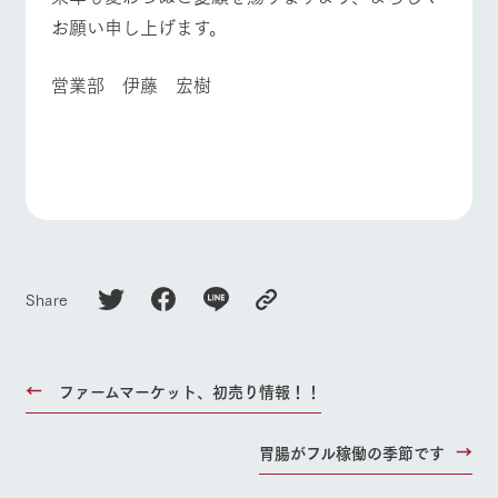
お問い合
牧場内を巡る周
お願い申し上げます。
わせ・資
よくあるご質問
団体のお客様へ
遊バスのご案内
料請求
ペットをお連れの
個人情報取扱いについて
営業部 伊藤 宏樹
お問い合わせ
お客様へ
Share
ファームマーケット、初売り情報！！
胃腸がフル稼働の季節です