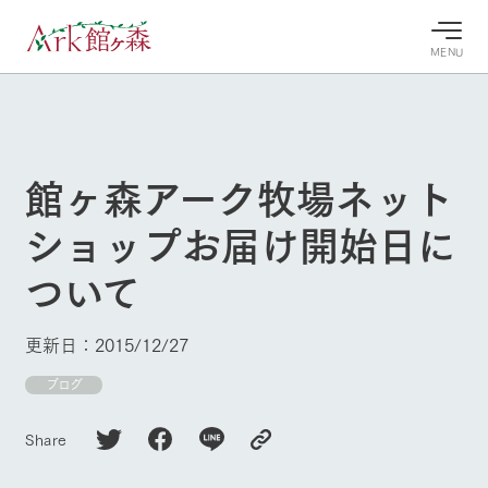
MENU
30°c
/
22°c
30°c
/
22°c
8/8
8/8
2026
2026
(土)
(土)
館ヶ森アーク牧場ネット
牧場へ行
よく見られている情報
ショップお届け開始日に
く
ホーム
今日の牧
イベン
牧場の楽
ついて
場・営業
ト/フェ
しみ方
Ark館ヶ森について
案内
ア
牧場スタッフが
本日の営業時間
Ark館ヶ森で開
季節ごとの楽し
更新日：2015/12/27
牧場に行く
や牧場の天気、
催しているイベ
み方やシーン別
ガーデンの開花
ント・フェアの
の楽しみ方をナ
ブログ
状況などを毎日
情報やスケジュ
ビゲート
更新
ール
私たちの取り組み
Share
牧場トップ
今日の牧場
牧場の楽しみ方
生産品を見る