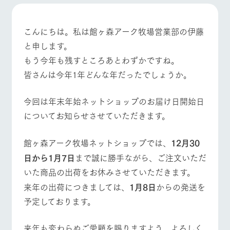
施設・体験情報
ArkFarm Wedding
フラワー
動物とふ
アクティ
こんにちは。私は館ヶ森アーク牧場営業部の伊藤
ガーデン
れあう
ビティ／
と申します。
体験
イベント/フェア
レストラン/BBQ
フラワーガーデン
花のある美しい
触れて、感じ
もう今年も残すところあとわずかですね。
ツリーハウスや
自然環境の中、
て、学ぶ。館ヶ
お知らせ
各種体験教室な
皆さんは今年1年どんな年だったでしょうか。
季節の移り変わ
森の雄大な自然
ど、楽しみなが
りを存分に味わ
なかで動物とふ
ブログ
ら学べる様々な
う
れあう
今回は年末年始ネットショップのお届け日開始日
アクティビティ
動物とふれあう
アクティビティ/体験
ショップ/お買い物
お問い合わせ・資料請求
についてお知らせさせていただきます。
営業時
生産品カタログ・資料DL
間・料金
レストラ
ショップ
牧場マッ
ン
／お買い
プ
交通アク
English (Google Translate)
物
館ヶ森アーク牧場ネットショップでは、
12
月
30
セス
牧場の生産品を
牧場マップのダ
牧場マップを見る
周遊バス
日から
1
月
7
日
まで誠に勝手ながら、ご注文いただ
丹精込めて育て
知り尽くした料
ウンロード
よくいた
だく質問
た生産品をはじ
理人が腕を振
いた商品の出荷をお休みさせていただきます。
ネットショップ
め、牧場産の逸
い、ビュッフェ
団体のお
来年の出荷につきましては、
1
月
8
日
からの発送を
品を取り揃えた
スタイルで提供
客様へ
店舗
予定しております。
ペットを
お連れの
周遊バス
お客様へ
営業時間・料金
交通アクセス
来年も変わらぬご愛顧を賜りますよう、よろしく