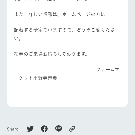
お問い合
牧場内を巡る周
わせ・資
よくあるご質問
団体のお客様へ
遊バスのご案内
料請求
また、詳しい情報は、ホームページの方に
個人情報取扱いについて
ペットをお連れの
お問い合わせ
お客様へ
記載する予定でいますので、どうぞご覧くださ
い。
初春のご来場お待ちしております。
ファームマ
ーケット小野寺淳典
Share