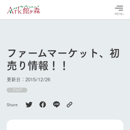
MENU
30°c
/
22°c
30°c
/
22°c
8/11
8/11
2026
2026
(火)
(火)
ファームマーケット、初
牧場へ行
よく見られている情報
売り情報！！
く
ホーム
今日の牧
イベン
牧場の楽
場・営業
ト/フェ
しみ方
Ark館ヶ森について
更新日：2015/12/26
案内
ア
牧場スタッフが
本日の営業時間
Ark館ヶ森で開
ブログ
季節ごとの楽し
牧場に行く
や牧場の天気、
催しているイベ
み方やシーン別
ガーデンの開花
ント・フェアの
の楽しみ方をナ
Share
状況などを毎日
情報やスケジュ
ビゲート
更新
ール
私たちの取り組み
生産品を見る
牧場トップ
今日の牧場
牧場の楽しみ方