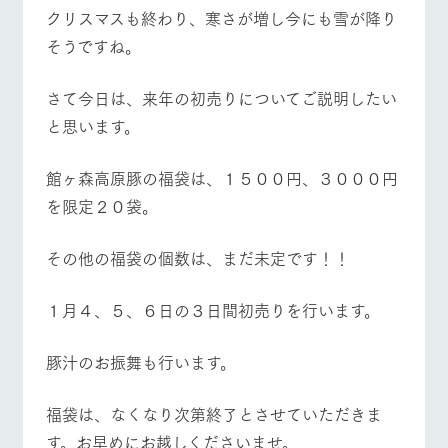
施設・体験情報
クリスマスも終わり、寒さが増し今にも雪が降り
そうですね。
ArkFarm Wedding
フラワー
動物とふ
アクティ
ガーデン
れあう
ビティ／
体験
さて今日は、来年の初売りについてご説明したい
イベント/フェア
レストラン/BBQ
フラワーガーデン
花のある美しい
触れて、感じ
と思います。
ツリーハウスや
自然環境の中、
て、学ぶ。館ヶ
お知らせ
各種体験教室な
季節の移り変わ
森の雄大な自然
ど、楽しみなが
りを存分に味わ
なかで動物とふ
ブログ
館ヶ森高原豚の福袋は、１５００円、３０００円
ら学べる様々な
う
れあう
アクティビティ
お問い合わせ・資料請求
を限定２０袋。
動物とふれあう
アクティビティ/体験
ショップ/お買い物
営業時
生産品カタログ・資料DL
間・料金
レストラ
ショップ
牧場マッ
その他の福袋の個数は、まだ未定です！！
ン
／お買い
プ
交通アク
English (Google Translate)
物
セス
牧場の生産品を
牧場マップのダ
１月４、５、６日の３日間初売りを行います。
丹精込めて育て
牧場マップを見る
周遊バス
知り尽くした料
ウンロード
よくいた
だく質問
た生産品をはじ
理人が腕を振
ネットショップ
め、牧場産の逸
い、ビュッフェ
団体のお
豚汁のお振舞も行います。
品を取り揃えた
スタイルで提供
客様へ
店舗
ペットを
福袋は、なくなり次第終了とさせていただきま
お連れの
周遊バス
お客様へ
す。お早めにお越しくださいませ。
営業時間・料金
交通アクセス