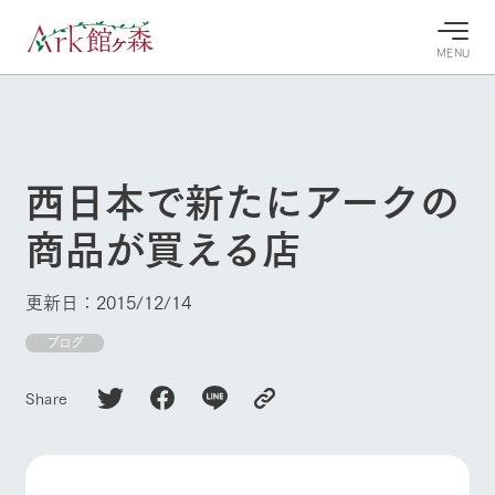
MENU
30°c
/
22°c
30°c
/
22°c
8/9
8/9
2026
2026
(日)
(日)
西日本で新たにアークの
牧場へ行
よく見られている情報
商品が買える店
く
ホーム
今日の牧
イベン
牧場の楽
場・営業
ト/フェ
しみ方
Ark館ヶ森について
更新日：2015/12/14
案内
ア
牧場スタッフが
本日の営業時間
Ark館ヶ森で開
ブログ
季節ごとの楽し
牧場に行く
や牧場の天気、
催しているイベ
み方やシーン別
ガーデンの開花
ント・フェアの
の楽しみ方をナ
Share
状況などを毎日
情報やスケジュ
ビゲート
更新
ール
私たちの取り組み
生産品を見る