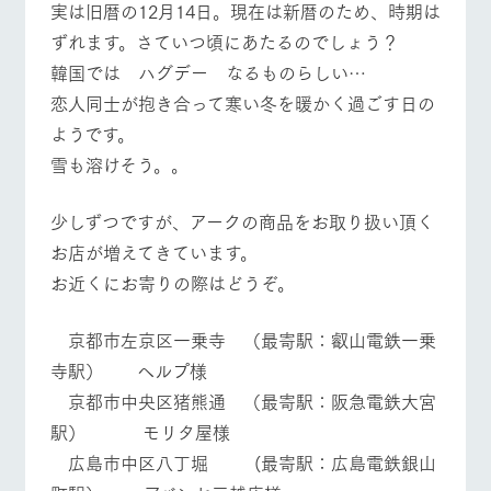
実は旧暦の12月14日。現在は新暦のため、時期は
お問い合
牧場内を巡る周
わせ・資
ずれます。さていつ頃にあたるのでしょう？
遊バスのご案内
料請求
営業時間・料金
交通アクセス
韓国では ハグデー なるものらしい…
個人情報取扱いについて
恋人同士が抱き合って寒い冬を暖かく過ごす日の
よくあるご質問
団体のお客様へ
ようです。
ペットをお連れの
お問い合わせ
雪も溶けそう。。
お客様へ
少しずつですが、アークの商品をお取り扱い頂く
お店が増えてきています。
お近くにお寄りの際はどうぞ。
京都市左京区一乗寺 （最寄駅：叡山電鉄一乗
寺駅） ヘルプ様
京都市中央区猪熊通 （最寄駅：阪急電鉄大宮
駅） モリタ屋様
広島市中区八丁堀 (最寄駅：広島電鉄銀山