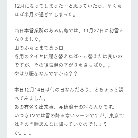
施設・体験情報
12月になってしまった…と思っていたら、早くも
ほぼ半月が過ぎてしまった。
ArkFarm Wedding
牧場トップ
今日の牧場
牧場の楽しみ方
フラワー
動物とふ
アクティ
ガーデン
れあう
ビティ／
体験
西日本営業所のある広島では、11月27日に初雪と
花のある美しい
触れて、感じ
なりました。
ツリーハウスや
自然環境の中、
て、学ぶ。館ヶ
お知らせ
各種体験教室な
季節の移り変わ
森の雄大な自然
山のふもとまで真っ白。
イベント/フェア
レストラン/BBQ
フラワーガーデン
ど、楽しみなが
りを存分に味わ
なかで動物とふ
ブログ
ら学べる様々な
冬用のタイヤに履き替えねば…と替えたは良いの
う
れあう
アクティビティ
お問い合わせ・資料請求
ですが、その後気温の下がりもさっぱり。。
営業時
やはり暖冬なんですかね？？
生産品カタログ・資料DL
間・料金
レストラ
ショップ
牧場マッ
ン
／お買い
プ
動物とふれあう
アクティビティ/体験
ショップ/お買い物
交通アク
English (Google Translate)
物
セス
本日12月14日は何の日なんだろう、とちょっと調
牧場の生産品を
牧場マップのダ
丹精込めて育て
知り尽くした料
ウンロード
よくいた
べてみました。
だく質問
た生産品をはじ
理人が腕を振
あの有名な出来事、赤穂浪士の討ち入りです。
ネットショップ
め、牧場産の逸
い、ビュッフェ
団体のお
品を取り揃えた
スタイルで提供
牧場マップを見る
周遊バス
客様へ
いつもTVでは雪の降る寒いシーンですが、東京で
店舗
はその当時あんなに降っていたのでしょう
ペットを
お連れの
か。。。
周遊バス
お客様へ