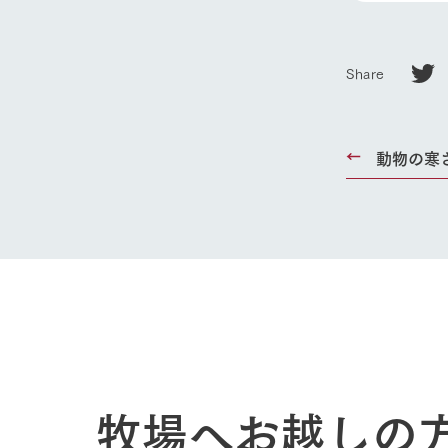
ホーム
Share
Ark館ヶ
動物の寒
わたしたち
1Pでわかる
農業の未来
企業情報
事業一覧
50周年ヒス
牧場へお越しの