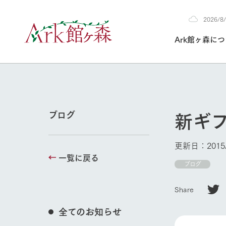
2026/
2026
Ark館ヶ森に
8/6
30°c
/
22°c
2026
(木)
Ark館ヶ森について
私たちの取り組み
生産品を見る
牧場へ行く
よく見られて
新ギ
ブログ
今日の牧場
本日の営業時間や
更新日：2015/
花状況などを毎日
一覧に戻る
1Pでわかる A
育てる
館ヶ森高原豚
ブログ
牧場トップ
私たちの創業ス
環境を整え、
岩手県館ヶ森地
施設・体験情
Share
事業領域・取り
豊かな命を育む
の中、徹底した
トピックを取り上
しい衛生管理の
わかりやすくご
て育てています。
全てのお知らせ
フラワーガ