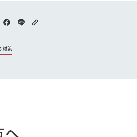
牧場に行く
私たちの取
今日の牧場
育てる
森について
館ヶ森エリアについて
つくる
イベント
つなげる
さ対策
の想い
牧場の楽しみ方
循環する
Ark館ヶ森
フラワーガーデン
に向けて
動物とふれあう
生産品を見
アクティビティ・体験
レストラン
トリー映像
生産品一覧
ショップ／お買い物
館ヶ森高原豚
牧場マップ
生産品への想
周遊バスのご案内
Arkfarm Wed
営業時間・料金
方へ
アクセス
Arkfarm 
ペットをお連れのお客様へ