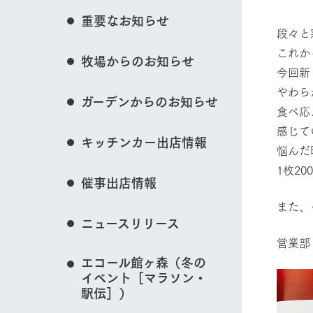
イベント/フェア
花のある美しい自
重要なお知らせ
わりを存分に味わ
段々と
営業時間・料金
これか
牧場からのお知らせ
交通アクセス
レストラン
今回新
動物とふれあう
よくいただく質問
牧場の生産品を知
やわら
ガーデンからのお知らせ
い、ビュッフェス
食べ応
団体のお客様へ
50周年ヒスト
感じて
周遊バス
ペットをお連れのお客様へ
キッチンカー出店情報
アークグループの
悩んだ
牧場マップを見る
記念し、これま
お問い合わせ・資料請求
牧場内を巡る周遊
1枚2
とめた映像を制
催事出店情報
た。（動画サイ
また、
ニュースリリース
営業時間・料金
交通アクセス
営業
エコール館ヶ森（冬の
イベント［マラソン・
駅伝］）