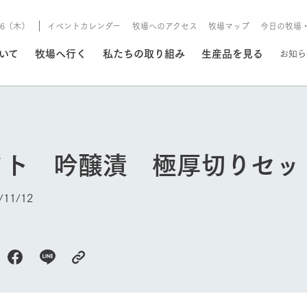
8/6（木）
イベントカレンダー
牧場へのアクセス
牧場マップ
今日の牧場
/8/6（木）
ついて
牧場へ行く
私たちの取り組み
生産品を見る
お知ら
いる情報
フト 吟醸漬 極厚切りセッ
・営業案内
イベント/フェア
牧場の天気、ガーデンの開
11/12
Ark館ヶ森で開催しているイベント・フ
更新
情報やスケジュール
rk館ヶ森
わたしたちの想い
つくる
生産品一覧
農業の未来
つなげる
生産品への
今日の牧場
トーリーから、
域の豊かな自然
生きることは食べること。「食
おいしさと安心を、
健やかで笑顔溢れる毎日のため
循環型農業
食を人々に
Ark館ヶ森
報
組みまで、関連
こだわりと、厳
はいのち」の理念に込められた
まっすぐにつくる
に、安全・安心で高品質なもの
持続可能な
未来への輪
族に安心し
げながら1Pで
元、愛情を込め
想いや、農業を未来につなぐた
だけをつくっています。
ている3つ
のだけを作
紹介します。
めの使命をお伝えします。
します。
信念のもと
ーデン
動物とふれあう