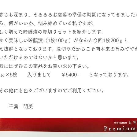
レストラン/BBQ
然環境の中、季節の移り変
触れて、感じて、学ぶ。館ヶ森の雄大な
う
なかで動物とふれあう
寒さも深まり、そろろろお歳暮の準備の時期になってきました
ら、何がいいか、悩み始めている私ですが、
ショップ／お買い物
しく増えた吟醸漬の厚切りセットを紹介します。
アクティビティ/体験
り尽くした料理人が腕を振
丹精込めて育てた生産品をはじめ、牧場
かく美味しい吟醸漬（1枚100ｇ）がなんと今回1枚200ｇと
タイルで提供
逸品を取り揃えた店舗
え抜群となっております。厚切りだからこそ肉本来の旨みやや
リー映像
いただけるのではないかと思います。
創業50周年を
時にはぜひこの商品をお買い求め下さい。
周遊バス
でのあゆみをま
バスのご案内
00ｇ×5枚 入りまして ￥5400- となっております。
作いたしまし
トが開きます）
その他にも色々ございますのでご利用ください。
よくあるご質問
団体のお客様へ
ペ
部 千葉 明美