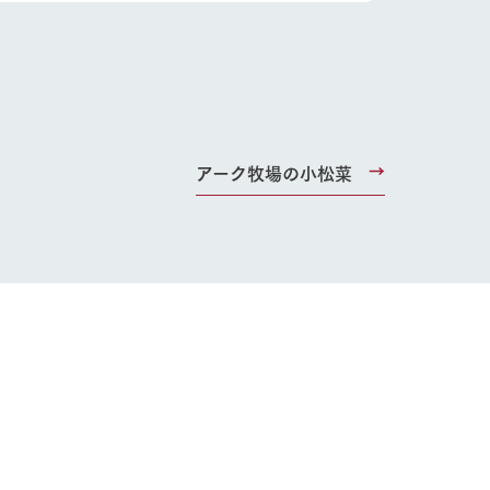
り組み
お知らせ
ブログ
お問い合わせ・資料請求
生産品カタログ・資料DL
English (Google Translate)
アーク牧場の小松菜
る
い
ネットショップ
ding
Wedding