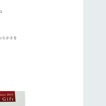
フラワーガーデン
自然
ツリーハウスや各種体験教室など、楽しみな
がら学べる様々なアクティビティ
ね
牧場マップ
ショップ/お買い物
産の
牧場マップのダウンロード
わらかさを
ットをお連れの
お客様へ
お問い合わせ