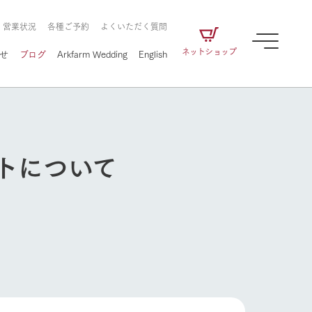
・営業状況
各種ご予約
よくいただく質問
ネットショップ
せ
ブログ
Arkfarm Wedding
English
トについて
牧場の楽しみ方
ェアの
牧場スタッフが季節ごとの楽しみ方やシーン
別の楽しみ方をナビゲート
に向けて
想い
企業情報
循環する
牧場の楽しみ方
をはじめ、私たちが
届け、
の食品はすべて、「家
1972年から時代の変革とともに
この地で挑んできた
農業のために推進し
を描く
て食べさせられるも
歩んできたArk館ヶ森のヒストリ
循環型農業のかたち
の取り組みをご紹介
る」という一貫した
ーや会社概要など、株式会社ア
で作られています。
ークにまつわる情報をご紹介し
アクティビティ／体験
ます。