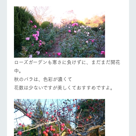
個人情報取扱いについて
営業時間・料金
交通アクセス
よくあるご質問
団体のお客様へ
ペットをお連れの
お問い合わせ
お客様へ
ローズガーデンも寒さに負けずに、まだまだ開花
中。
秋のバラは、色彩が濃くて
花数は少ないですが美しくておすすめですよ。