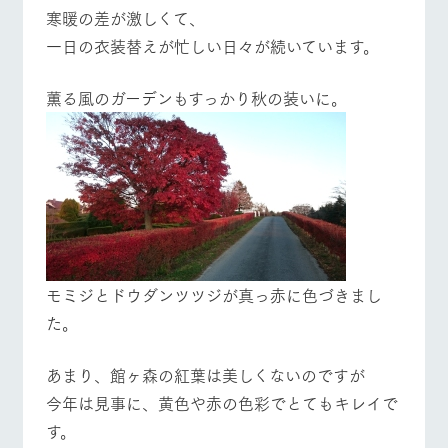
寒暖の差が激しくて、
フラワーガー
動物とふれあ
デン
う
一日の衣装替えが忙しい日々が続いています。
ArkFarm Wedding
花のある美しい自然
触れて、感じて、学
牧場トップ
今日の牧場
牧場の楽しみ方
環境の中、季節の移
ぶ。館ヶ森の雄大な
薫る風のガーデンもすっかり秋の装いに。
り変わりを存分に味
自然なかで動物とふ
わう
れあう
お知らせ
ブログ
ショップ／お
レストラン
営業時間・料金
イベント/フェア
レストラン/BBQ
フラワーガーデン
買い物
お問い合わせ・資料請求
交通アクセス
牧場の生産品を知り
丹精込めて育てた生
尽くした料理人が腕
生産品カタログ・資料DL
産品をはじめ、牧場
よくいただく質
を振い、ビュッフェス
産の逸品を取り揃え
問
タイルで提供
English (Google Translate)
た店舗
動物とふれあう
アクティビティ/体験
ショップ/お買い物
モミジとドウダンツツジが真っ赤に色づきまし
団体のお客様へ
た。
周遊バス
ペットをお連れ
のお客様へ
ネットショップ
牧場内を巡る周遊バ
お問い合わせ・
あまり、館ヶ森の紅葉は美しくないのですが
スのご案内
資料請求
牧場マップを見る
周遊バス
今年は見事に、黄色や赤の色彩でとてもキレイで
す。