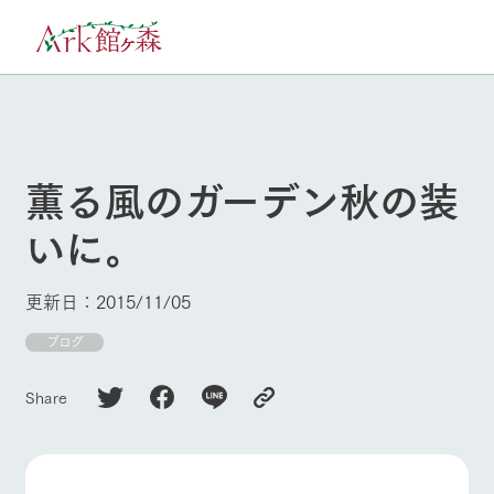
30°c
/
22°c
8/9
2026
(日)
薫る風のガーデン秋の装
牧場へ行く
よく見られている情報
いに。
ホーム
今日の牧場・
イベント/フェ
営業案内
ア
Ark館ヶ森について
更新日：2015/11/05
本日の営業時間や牧
Ark館ヶ森で開催して
ブログ
場の天気、ガーデン
いるイベント・フェ
牧場に行く
の開花状況などを毎
アの情報やスケジュ
日更新
ール
Share
私たちの取り組み
施設・体験情報
生産品を見る