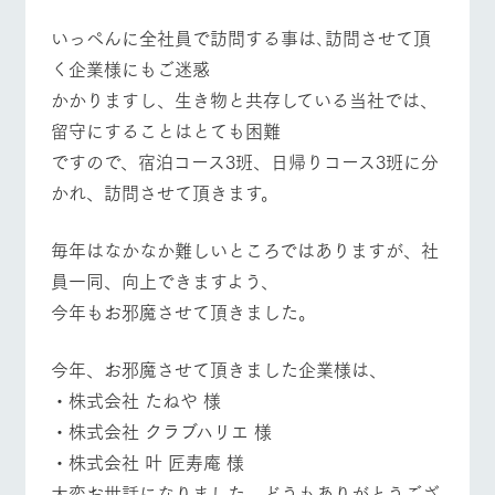
お問い合
牧場内を巡る周
わせ・資
いっぺんに全社員で訪問する事は､訪問させて頂
遊バスのご案内
料請求
く企業様にもご迷惑
個人情報取扱いについて
かかりますし、生き物と共存している当社では、
動物とふれあう
アクティビティ/体験
ショップ/お買い物
留守にすることはとても困難
ですので、宿泊コース3班、日帰りコース3班に分
かれ、訪問させて頂きます。
牧場マップを見る
周遊バス
毎年はなかなか難しいところではありますが、社
員一同、向上できますよう、
今年もお邪魔させて頂きました。
営業時間・料金
交通アクセス
今年、お邪魔させて頂きました企業様は、
・株式会社 たねや 様
よくあるご質問
団体のお客様へ
・株式会社 クラブハリエ 様
・株式会社 叶 匠寿庵 様
ペットをお連れの
お問い合わせ
お客様へ
大変お世話になりました。どうもありがとうござ