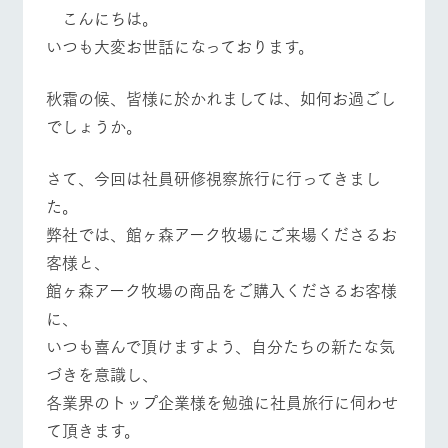
施設・体験情報
こんにちは。
いつも大変お世話になっております。
ArkFarm Wedding
フラワー
動物とふ
アクティ
ガーデン
れあう
ビティ／
体験
秋霜の候、皆様に於かれましては、如何お過ごし
花のある美しい
触れて、感じ
でしょうか。
ツリーハウスや
自然環境の中、
て、学ぶ。館ヶ
お知らせ
各種体験教室な
季節の移り変わ
森の雄大な自然
ど、楽しみなが
りを存分に味わ
なかで動物とふ
ブログ
さて、今回は社員研修視察旅行に行ってきまし
ら学べる様々な
う
れあう
アクティビティ
お問い合わせ・資料請求
た。
営業時
弊社では、館ヶ森アーク牧場にご来場くださるお
生産品カタログ・資料DL
間・料金
レストラ
ショップ
牧場マッ
ン
／お買い
プ
客様と、
交通アク
English (Google Translate)
物
セス
館ヶ森アーク牧場の商品をご購入くださるお客様
牧場の生産品を
牧場マップのダ
丹精込めて育て
知り尽くした料
ウンロード
よくいた
に、
だく質問
た生産品をはじ
理人が腕を振
牧場トップ
今日の牧場
牧場の楽しみ方
いつも喜んで頂けますよう、自分たちの新たな気
ネットショップ
め、牧場産の逸
い、ビュッフェ
団体のお
品を取り揃えた
スタイルで提供
客様へ
づきを意識し、
店舗
各業界のトップ企業様を勉強に社員旅行に伺わせ
ペットを
お連れの
て頂きます。
周遊バス
お客様へ
イベント/フェア
レストラン/BBQ
フラワーガーデン