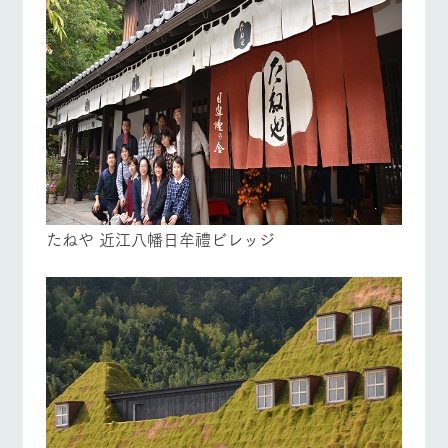
たねや 近江八幡日牟禮ビレッジ