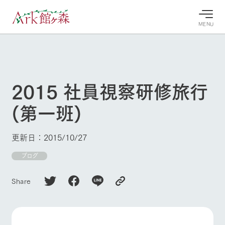
MENU
30°c
/
22°c
30°c
/
22°c
8/9
8/9
2026
2026
(日)
(日)
2015 社員視察研修旅行
牧場へ行
よく見られている情報
(第一班)
く
ホーム
今日の牧
イベン
牧場の楽
場・営業
ト/フェ
しみ方
Ark館ヶ森について
更新日：2015/10/27
案内
ア
牧場スタッフが
本日の営業時間
Ark館ヶ森で開
ブログ
季節ごとの楽し
牧場に行く
や牧場の天気、
催しているイベ
み方やシーン別
ガーデンの開花
ント・フェアの
の楽しみ方をナ
Share
状況などを毎日
情報やスケジュ
ビゲート
更新
ール
私たちの取り組み
生産品を見る