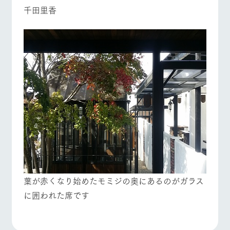
お問い合
千田里香
牧場内を巡る周
わせ・資
遊バスのご案内
料請求
よくあるご質問
団体のお客様へ
個人情報取扱いについて
ペットをお連れの
お問い合わせ
お客様へ
葉が赤くなり始めたモミジの奥にあるのがガラス
に囲われた席です