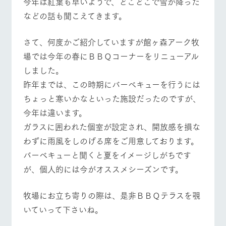
今年は紅葉も早いようで、どこどこで雪が降った
施設・体験情報
牧場トップ
今日の牧場
牧場の楽しみ方
などの話も聞こえてきます。
ArkFarm Wedding
フラワー
動物とふ
アクティ
ガーデン
れあう
ビティ／
さて、何度かご紹介していますが館ヶ森アーク牧
体験
イベント/フェア
レストラン/BBQ
フラワーガーデン
花のある美しい
触れて、感じ
場では今年の春にＢＢＱコーナーをリニューアル
ツリーハウスや
自然環境の中、
て、学ぶ。館ヶ
お知らせ
しました。
各種体験教室な
季節の移り変わ
森の雄大な自然
ど、楽しみなが
りを存分に味わ
なかで動物とふ
昨年までは、この時期にバーベキューを行うには
ブログ
ら学べる様々な
う
れあう
ちょっと寒いかなといった施設だったのですが、
アクティビティ
お問い合わせ・資料請求
動物とふれあう
アクティビティ/体験
ショップ/お買い物
今年は違います。
営業時
生産品カタログ・資料DL
間・料金
レストラ
ショップ
牧場マッ
ガラスに囲われた個室が設定され、開放感を損な
ン
／お買い
プ
交通アク
English (Google Translate)
物
わずに雨風をしのげる席をご用意しております。
セス
牧場の生産品を
牧場マップのダ
バーベキューと聞くと夏をイメージしがちです
丹精込めて育て
知り尽くした料
ウンロード
よくいた
牧場マップを見る
周遊バス
だく質問
た生産品をはじ
理人が腕を振
が、個人的には今がオススメシーズンです。
ネットショップ
め、牧場産の逸
い、ビュッフェ
団体のお
品を取り揃えた
スタイルで提供
客様へ
店舗
牧場にお立ち寄りの際は、是非ＢＢＱテラスを覗
ペットを
いていって下さいね。
お連れの
周遊バス
お客様へ
営業時間・料金
交通アクセス