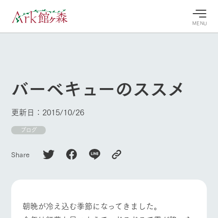
MENU
30°c
/
22°c
30°c
/
22°c
8/9
8/9
2026
2026
(日)
(日)
バーベキューのススメ
牧場へ行
よく見られている情報
く
ホーム
更新日：2015/10/26
今日の牧
イベン
牧場の楽
場・営業
ト/フェ
しみ方
Ark館ヶ森について
ブログ
案内
ア
牧場スタッフが
本日の営業時間
Ark館ヶ森で開
季節ごとの楽し
Share
牧場に行く
や牧場の天気、
催しているイベ
み方やシーン別
ガーデンの開花
ント・フェアの
の楽しみ方をナ
状況などを毎日
情報やスケジュ
ビゲート
更新
ール
私たちの取り組み
朝晩が冷え込む季節になってきました。
生産品を見る