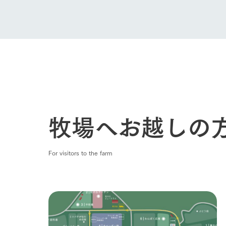
Ark館ヶ
わたしたち
1Pでわかる
農業の未来
企業情報
事業一覧
50周年ヒス
牧場へお越しの
For visitors to the farm