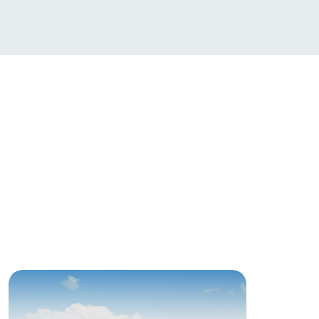
生産品カタログ・資料DL
English (Google Translate)
る
い
ネットショップ
ding
Wedding