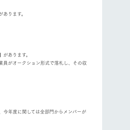
フラワーガーデン
自然
ツリーハウスや各種体験教室など、楽しみな
がら学べる様々なアクティビティ
があります。
牧場マップ
ショップ/お買い物
産の
牧場マップのダウンロード
】があります。
業員がオークション形式で落札し、その収
ットをお連れの
お客様へ
お問い合わせ
、今年度に関しては全部門からメンバーが