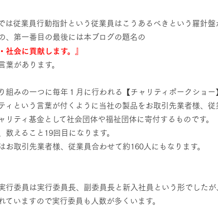
レストラン/BBQ
然環境の中、季節の移り変
触れて、感じて、学ぶ。館ヶ森の雄大な
う
なかで動物とふれあう
では従業員行動指針という従業員はこうあるべきという羅針盤
の、第一番目の最後には本ブログの題名の
ショップ／お買い物
・社会に貢献します。』
アクティビティ/体験
り尽くした料理人が腕を振
丹精込めて育てた生産品をはじめ、牧場
言葉があります。
タイルで提供
逸品を取り揃えた店舗
リー映像
り組みの一つに毎年１月に行われる【チャリティポークショー
周遊バス
創業50周年を
ティという言葉が付くように当社の製品をお取引先業者様、従
でのあゆみをま
バスのご案内
ャリティ基金として社会団体や福祉団体に寄付するものです。
作いたしまし
トが開きます）
、数えること19回目になります。
はお取引先業者様、従業員合わせて約160人にもなります。
よくあるご質問
団体のお客様へ
ペ
実行委員は実行委員長、副委員長と新入社員という形でしたが
れていますので実行委員も人数が多くいます。