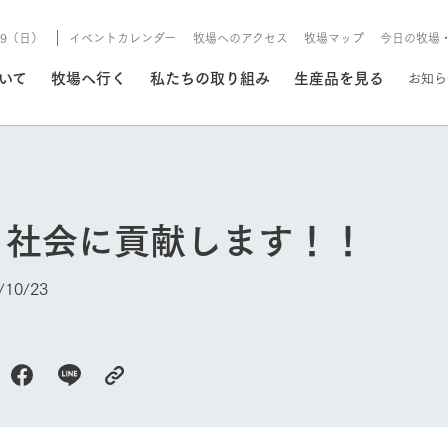
8/9（日）
イベントカレンダー
牧場へのアクセス
牧場マップ
今日の牧場
/8/9（日）
ついて
牧場へ行く
私たちの取り組み
生産品を見る
お知ら
いる情報
・社会に貢献します！！
・営業案内
イベント/フェア
牧場の天気、ガーデンの開
10/23
Ark館ヶ森で開催しているイベント・フ
更新
情報やスケジュール
rk館ヶ森
わたしたちの想い
つくる
生産品一覧
農業の未来
つなげる
生産品への
今日の牧場
トーリーから、
域の豊かな自然
生きることは食べること。「食
おいしさと安心を、
健やかで笑顔溢れる毎日のため
循環型農業
食を人々に
Ark館ヶ森
報
組みまで、関連
こだわりと、厳
はいのち」の理念に込められた
まっすぐにつくる
に、安全・安心で高品質なもの
持続可能な
未来への輪
族に安心し
げながら1Pで
元、愛情を込め
想いや、農業を未来につなぐた
だけをつくっています。
ている3つ
のだけを作
紹介します。
めの使命をお伝えします。
します。
信念のもと
ーデン
動物とふれあう