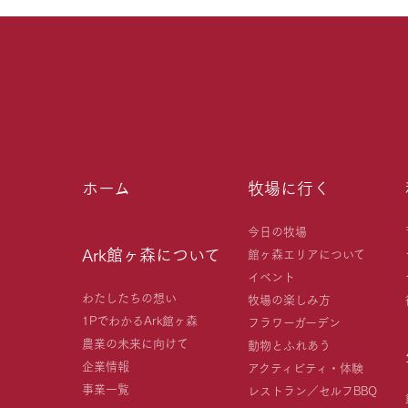
ホーム
牧場に行く
今日の牧場
Ark館ヶ森について
館ヶ森エリアについて
イベント
わたしたちの想い
牧場の楽しみ方
1PでわかるArk館ヶ森
フラワーガーデン
農業の未来に向けて
動物とふれあう
企業情報
アクティビティ・体験
事業一覧
レストラン／セルフBBQ