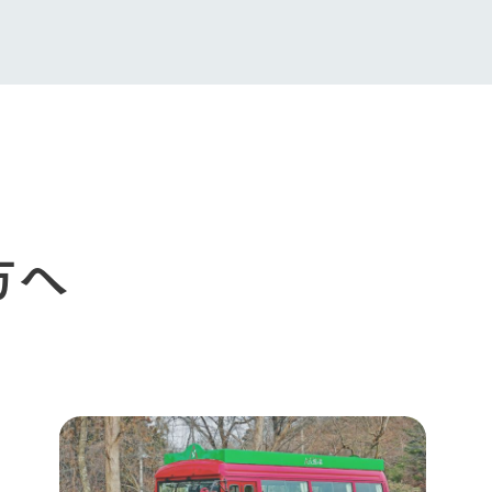
今日の牧場
育てる
森について
館ヶ森エリアについて
つくる
イベント
つなげる
の想い
牧場の楽しみ方
循環する
Ark館ヶ森
フラワーガーデン
に向けて
動物とふれあう
生産品を見
アクティビティ・体験
レストラン
トリー映像
生産品一覧
ショップ／お買い物
方へ
館ヶ森高原豚
牧場マップ
生産品への想
周遊バスのご案内
Arkfarm Wed
営業時間・料金
アクセス
Arkfarm 
ペットをお連れのお客様へ
よくいただく質問