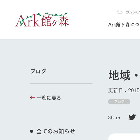
2026/
2026
Ark館ヶ森に
8/9
30°c
/
22°c
2026
(日)
Ark館ヶ森について
私たちの取り組み
生産品を見る
牧場へ行く
よく見られて
地域
ブログ
今日の牧場
本日の営業時間や
更新日：2015/
花状況などを毎日
一覧に戻る
1Pでわかる A
育てる
館ヶ森高原豚
ブログ
牧場トップ
私たちの創業ス
環境を整え、
岩手県館ヶ森地
施設・体験情
Share
事業領域・取り
豊かな命を育む
の中、徹底した
トピックを取り上
しい衛生管理の
わかりやすくご
て育てています。
全てのお知らせ
フラワーガ