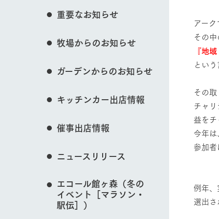
イベント/フェア
花のある美しい自
重要なお知らせ
わりを存分に味わ
アーク
営業時間・料金
その中
牧場からのお知らせ
交通アクセス
レストラン
『地域
動物とふれあう
よくいただく質問
牧場の生産品を知
という
ガーデンからのお知らせ
い、ビュッフェス
団体のお客様へ
50周年ヒスト
その取
周遊バス
ペットをお連れのお客様へ
キッチンカー出店情報
牧場マップを見る
アークグループの
チャリ
記念し、これま
お問い合わせ・資料請求
牧場内を巡る周遊
益をチ
とめた映像を制
催事出店情報
た。（動画サイ
今年は
参加者
ニュースリリース
営業時間・料金
交通アクセス
エコール館ヶ森（冬の
例年、
イベント［マラソン・
選出さ
駅伝］）