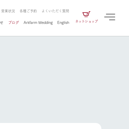
・営業状況
各種ご予約
よくいただく質問
ネットショップ
せ
ブログ
Arkfarm Wedding
English
牧場の楽しみ方
ェアの
牧場スタッフが季節ごとの楽しみ方やシーン
別の楽しみ方をナビゲート
に向けて
想い
企業情報
循環する
牧場の楽しみ方
をはじめ、私たちが
届け、
の食品はすべて、「家
1972年から時代の変革とともに
この地で挑んできた
農業のために推進し
を描く
て食べさせられるも
歩んできたArk館ヶ森のヒストリ
循環型農業のかたち
の取り組みをご紹介
る」という一貫した
ーや会社概要など、株式会社ア
で作られています。
ークにまつわる情報をご紹介し
アクティビティ／体験
ます。