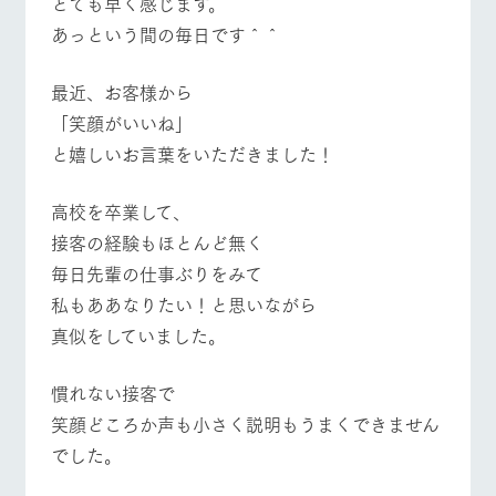
とても早く感じます。
施設・体験情報
牧場トップ
今日の牧場
牧場の楽しみ方
あっという間の毎日です＾＾
ArkFarm Wedding
フラワー
動物とふ
アクティ
ガーデン
れあう
ビティ／
最近、お客様から
体験
イベント/フェア
レストラン/BBQ
フラワーガーデン
花のある美しい
触れて、感じ
「笑顔がいいね」
ツリーハウスや
自然環境の中、
て、学ぶ。館ヶ
お知らせ
と嬉しいお言葉をいただきました！
各種体験教室な
季節の移り変わ
森の雄大な自然
ど、楽しみなが
りを存分に味わ
なかで動物とふ
ブログ
ら学べる様々な
う
れあう
高校を卒業して、
アクティビティ
お問い合わせ・資料請求
動物とふれあう
アクティビティ/体験
ショップ/お買い物
接客の経験もほとんど無く
営業時
生産品カタログ・資料DL
間・料金
レストラ
ショップ
牧場マッ
毎日先輩の仕事ぶりをみて
ン
／お買い
プ
交通アク
English (Google Translate)
私もああなりたい！と思いながら
物
セス
牧場の生産品を
牧場マップのダ
真似をしていました。
丹精込めて育て
知り尽くした料
ウンロード
よくいた
牧場マップを見る
周遊バス
だく質問
た生産品をはじ
理人が腕を振
ネットショップ
め、牧場産の逸
い、ビュッフェ
慣れない接客で
団体のお
品を取り揃えた
スタイルで提供
客様へ
笑顔どころか声も小さく説明もうまくできません
店舗
ペットを
でした。
お連れの
周遊バス
お客様へ
営業時間・料金
交通アクセス