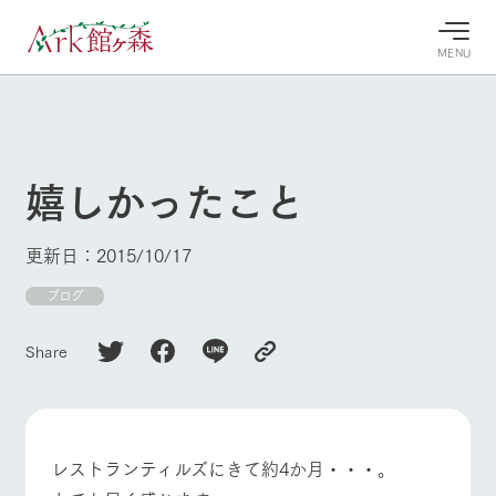
MENU
30°c
/
22°c
30°c
/
22°c
8/9
8/9
2026
2026
(日)
(日)
嬉しかったこと
牧場へ行
よく見られている情報
く
ホーム
更新日：2015/10/17
今日の牧
イベン
牧場の楽
場・営業
ト/フェ
しみ方
Ark館ヶ森について
ブログ
案内
ア
牧場スタッフが
本日の営業時間
Ark館ヶ森で開
季節ごとの楽し
Share
牧場に行く
や牧場の天気、
催しているイベ
み方やシーン別
ガーデンの開花
ント・フェアの
の楽しみ方をナ
状況などを毎日
情報やスケジュ
ビゲート
更新
ール
私たちの取り組み
レストランティルズにきて約4か月・・・。
生産品を見る