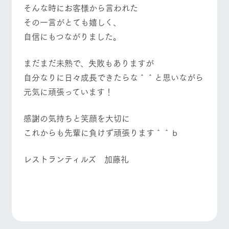
お問い合
そんな時にお客様から言われた
牧場内を巡る周
わせ・資
遊バスのご案内
その一言がとても嬉しく、
料請求
よくあるご質問
団体のお客様へ
自信にもつながりました。
個人情報取扱いについて
ペットをお連れの
お問い合わせ
お客様へ
まだまだ未熟で、失敗もありますが
自分なりに日々成長できたらな＾＾と思いながら
元気に頑張っています！
感謝の気持ちと笑顔を大切に
これからも先輩に負けず頑張ります＾＾ｂ
レストランティルズ 加藤礼