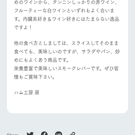
めのワインから、タンニンしっかりの赤ワイン、
お問い合
牧場内を巡る周
わせ・資
フルーティーな白ワインといずれもよく合いま
遊バスのご案内
よくあるご質問
団体のお客様へ
料請求
す。内臓系好き＆ワイン好きにはたまらない逸品
個人情報取扱いについて
ペットをお連れの
お問い合わせ
ですよ！
お客様へ
他の食べ方としましては、スライスしてそのまま
食べても、美味しいのですが、サラダやパン、炒
めにもよくあう商品です。
栄養豊富で美味しいスモークレバーです。ぜひ皆
様もご賞味下さい。
ハム工房 原
Share