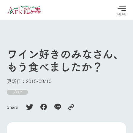
MENU
30°c
/
22°c
30°c
/
22°c
8/8
8/8
2026
2026
(土)
(土)
ワイン好きのみなさん、
牧場へ行
よく見られている情報
もう食べましたか？
く
ホーム
今日の牧
イベン
牧場の楽
場・営業
ト/フェ
しみ方
Ark館ヶ森について
更新日：2015/09/10
案内
ア
牧場スタッフが
本日の営業時間
Ark館ヶ森で開
ブログ
季節ごとの楽し
牧場に行く
や牧場の天気、
催しているイベ
み方やシーン別
ガーデンの開花
ント・フェアの
の楽しみ方をナ
Share
状況などを毎日
情報やスケジュ
ビゲート
更新
ール
私たちの取り組み
生産品を見る
牧場トップ
今日の牧場
牧場の楽しみ方