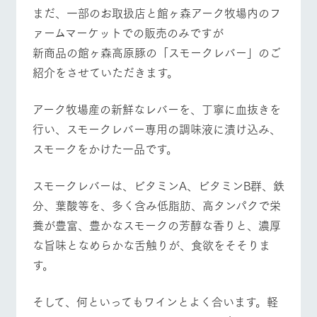
施設・体験情報
まだ、一部のお取扱店と館ヶ森アーク牧場内のフ
ァームマーケットでの販売のみですが
ArkFarm Wedding
フラワー
動物とふ
アクティ
新商品の館ヶ森高原豚の「スモークレバー」のご
ガーデン
れあう
ビティ／
体験
紹介をさせていただきます。
イベント/フェア
レストラン/BBQ
フラワーガーデン
花のある美しい
触れて、感じ
ツリーハウスや
自然環境の中、
て、学ぶ。館ヶ
お知らせ
各種体験教室な
季節の移り変わ
森の雄大な自然
アーク牧場産の新鮮なレバーを、丁寧に血抜きを
ど、楽しみなが
りを存分に味わ
なかで動物とふ
ブログ
ら学べる様々な
行い、スモークレバー専用の調味液に漬け込み、
う
れあう
アクティビティ
お問い合わせ・資料請求
動物とふれあう
アクティビティ/体験
ショップ/お買い物
スモークをかけた一品です。
営業時
生産品カタログ・資料DL
間・料金
レストラ
ショップ
牧場マッ
ン
／お買い
プ
スモークレバーは、ビタミンA、ビタミンB群、鉄
交通アク
English (Google Translate)
物
セス
分、葉酸等を、多く含み低脂肪、高タンパクで栄
牧場の生産品を
牧場マップのダ
丹精込めて育て
知り尽くした料
ウンロード
牧場マップを見る
周遊バス
よくいた
養が豊富、豊かなスモークの芳醇な香りと、濃厚
だく質問
た生産品をはじ
理人が腕を振
な旨味となめらかな舌触りが、食欲をそそりま
ネットショップ
め、牧場産の逸
い、ビュッフェ
団体のお
品を取り揃えた
スタイルで提供
客様へ
す。
店舗
ペットを
お連れの
そして、何といってもワインとよく合います。軽
周遊バス
お客様へ
営業時間・料金
交通アクセス