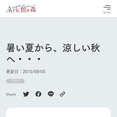
MENU
30°c
/
22°c
30°c
/
22°c
8/9
8/9
2026
2026
(日)
(日)
暑い夏から、涼しい秋
牧場へ行
よく見られている情報
へ・・・
く
ホーム
今日の牧
イベン
牧場の楽
場・営業
ト/フェ
しみ方
Ark館ヶ森について
更新日：2015/09/05
案内
ア
牧場スタッフが
本日の営業時間
Ark館ヶ森で開
ブログ
季節ごとの楽し
牧場に行く
や牧場の天気、
催しているイベ
み方やシーン別
ガーデンの開花
ント・フェアの
の楽しみ方をナ
Share
状況などを毎日
情報やスケジュ
ビゲート
更新
ール
私たちの取り組み
牧場トップ
今日の牧場
牧場の楽しみ方
生産品を見る