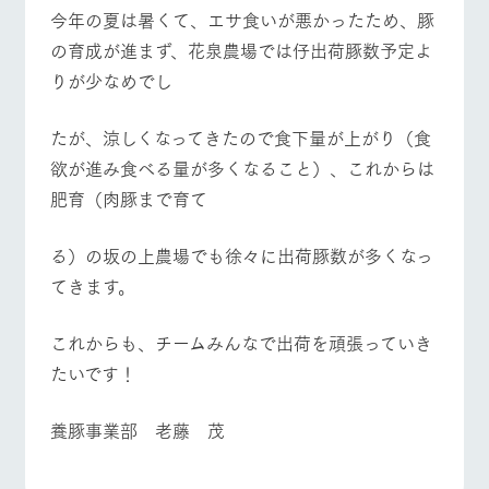
施設・体験情報
今年の夏は暑くて、エサ食いが悪かったため、豚
の育成が進まず、花泉農場では仔出荷豚数予定よ
ArkFarm Wedding
フラワー
動物とふ
アクティ
りが少なめでし
ガーデン
れあう
ビティ／
イベント/フェア
レストラン/BBQ
フラワーガーデン
体験
花のある美しい
触れて、感じ
たが、涼しくなってきたので食下量が上がり（食
ツリーハウスや
自然環境の中、
て、学ぶ。館ヶ
お知らせ
各種体験教室な
季節の移り変わ
森の雄大な自然
欲が進み食べる量が多くなること）、これからは
ど、楽しみなが
りを存分に味わ
なかで動物とふ
ブログ
ら学べる様々な
肥育（肉豚まで育て
う
れあう
動物とふれあう
アクティビティ/体験
ショップ/お買い物
アクティビティ
お問い合わせ・資料請求
営業時
る）の坂の上農場でも徐々に出荷豚数が多くなっ
生産品カタログ・資料DL
間・料金
レストラ
ショップ
牧場マッ
ン
／お買い
プ
てきます。
交通アク
English (Google Translate)
物
セス
牧場マップを見る
周遊バス
牧場の生産品を
牧場マップのダ
丹精込めて育て
知り尽くした料
ウンロード
これからも、チームみんなで出荷を頑張っていき
よくいた
だく質問
た生産品をはじ
理人が腕を振
たいです！
ネットショップ
め、牧場産の逸
い、ビュッフェ
団体のお
品を取り揃えた
スタイルで提供
客様へ
店舗
養豚事業部 老藤 茂
ペットを
お連れの
営業時間・料金
交通アクセス
周遊バス
お客様へ