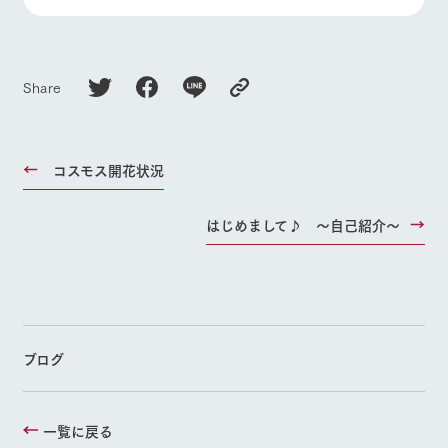
お問い合
よくあるご質問
団体のお客様へ
牧場内を巡る周
わせ・資
遊バスのご案内
料請求
ペットをお連れの
お問い合わせ
個人情報取扱いについて
お客様へ
Share
コスモス開花状況
はじめまして♪ ～自己紹介～
ブログ
一覧に戻る